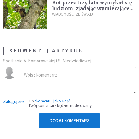
Kot przez trzy lata wymykał się
ludziom, zjadając wymierające
kaczki. W końcu popełnił
WIADOMOŚCI ZE ŚWIATA
fatalny błąd
SKOMENTUJ ARTYKUŁ
Spotkanie A. Komorowskiej i S. Miedwiediewej
Zaloguj się
lub
skomentuj jako Gość
Twój komentarz będzie moderowany
DODAJ KOMENTARZ