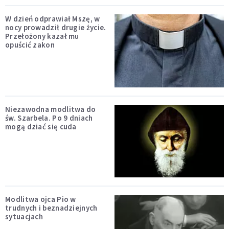
W dzień odprawiał Mszę, w
nocy prowadził drugie życie.
Przełożony kazał mu
opuścić zakon
Niezawodna modlitwa do
św. Szarbela. Po 9 dniach
mogą dziać się cuda
Modlitwa ojca Pio w
trudnych i beznadziejnych
sytuacjach