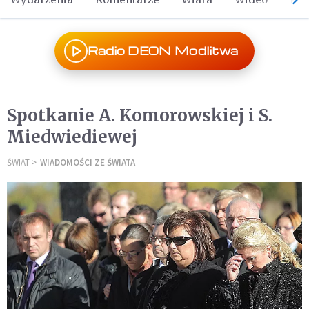
Radio DEON Modlitwa
Spotkanie A. Komorowskiej i S.
Miedwiediewej
ŚWIAT
WIADOMOŚCI ZE ŚWIATA