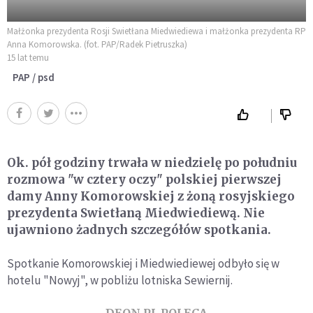
Małżonka prezydenta Rosji Swietłana Miedwiediewa i małżonka prezydenta RP
Anna Komorowska. (fot. PAP/Radek Pietruszka)
15 lat temu
PAP / psd
Ok. pół godziny trwała w niedzielę po południu
rozmowa "w cztery oczy" polskiej pierwszej
damy Anny Komorowskiej z żoną rosyjskiego
prezydenta Swietłaną Miedwiediewą. Nie
ujawniono żadnych szczegółów spotkania.
Spotkanie Komorowskiej i Miedwiediewej odbyło się w
hotelu "Nowyj", w pobliżu lotniska Sewiernij.