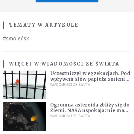
TEMATY W ARTYKULE
#smoleńsk
WIĘCEJ W:
WIADOMOŚCI ZE ŚWIATA
Uczestniczył w egzekucjach. Pod
wpływem słów papieża zmienił
zdanie
WIADOMOŚCI ZE ŚWIATA
Ogromna asteroida zbliży się do
Ziemi. NASA uspokaja: nie ma
zagrożenia
WIADOMOŚCI ZE ŚWIATA