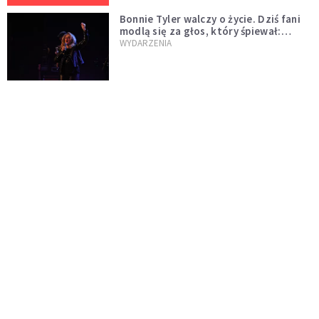
Bonnie Tyler walczy o życie. Dziś fani
modlą się za głos, który śpiewał:
"Lord, help me"
WYDARZENIA