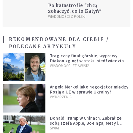
Po katastrofie "chcą
zobaczyć, co to Katyń"
WIADOMOŚCI Z POLSKI
REKOMENDOWANE DLA CIEBIE /
POLECANE ARTYKUŁY
Tragiczny finał górskiej wyprawy.
Diakon zginął w ataku niedźwiedzia
WIADOMOŚCI ZE ŚWIATA
Angela Merkel jako negocjator między
Rosją a UE w sprawie Ukrainy?
WYDARZENIA
Donald Trump w Chinach. Zabrał ze
sobą szefa Apple, Boeinga, Mety i
Muska
ŚWIAT