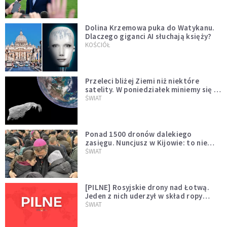
Dolina Krzemowa puka do Watykanu.
Dlaczego giganci AI słuchają księży?
KOŚCIÓŁ
Przeleci bliżej Ziemi niż niektóre
satelity. W poniedziałek miniemy się z
asteroidą, która poprzedzi znacznie
ŚWIAT
większego "gościa"
Ponad 1500 dronów dalekiego
zasięgu. Nuncjusz w Kijowie: to nie
wygląda na wolę zakończenia wojny
ŚWIAT
[PILNE] Rosyjskie drony nad Łotwą.
Jeden z nich uderzył w skład ropy
naftowej
ŚWIAT