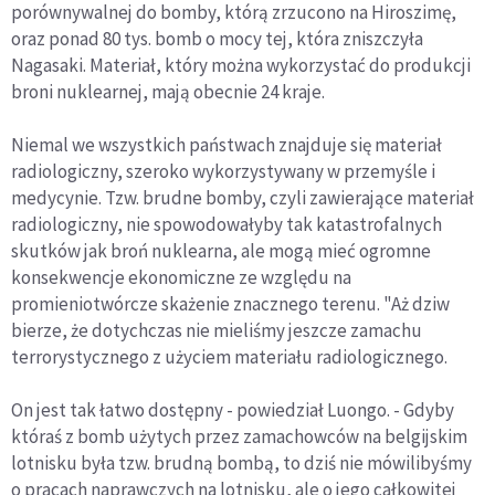
porównywalnej do bomby, którą zrzucono na Hiroszimę,
oraz ponad 80 tys. bomb o mocy tej, która zniszczyła
Nagasaki. Materiał, który można wykorzystać do produkcji
broni nuklearnej, mają obecnie 24 kraje.
Niemal we wszystkich państwach znajduje się materiał
radiologiczny, szeroko wykorzystywany w przemyśle i
medycynie. Tzw. brudne bomby, czyli zawierające materiał
radiologiczny, nie spowodowałyby tak katastrofalnych
skutków jak broń nuklearna, ale mogą mieć ogromne
konsekwencje ekonomiczne ze względu na
promieniotwórcze skażenie znacznego terenu. "Aż dziw
bierze, że dotychczas nie mieliśmy jeszcze zamachu
terrorystycznego z użyciem materiału radiologicznego.
On jest tak łatwo dostępny - powiedział Luongo. - Gdyby
któraś z bomb użytych przez zamachowców na belgijskim
lotnisku była tzw. brudną bombą, to dziś nie mówilibyśmy
o pracach naprawczych na lotnisku, ale o jego całkowitej