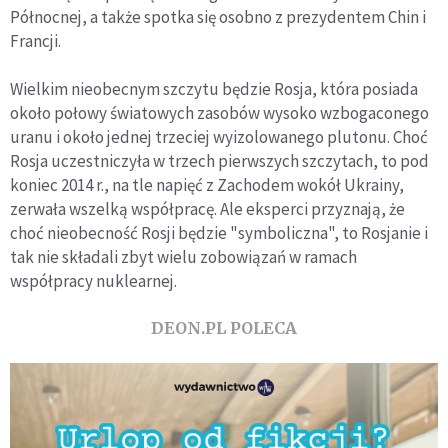
Północnej, a także spotka się osobno z prezydentem Chin i
Francji.
Wielkim nieobecnym szczytu będzie Rosja, która posiada
około połowy światowych zasobów wysoko wzbogaconego
uranu i około jednej trzeciej wyizolowanego plutonu. Choć
Rosja uczestniczyła w trzech pierwszych szczytach, to pod
koniec 2014 r., na tle napięć z Zachodem wokół Ukrainy,
zerwała wszelką współpracę. Ale eksperci przyznają, że
choć nieobecność Rosji będzie "symboliczna", to Rosjanie i
tak nie składali zbyt wielu zobowiązań w ramach
współpracy nuklearnej.
DEON.PL POLECA