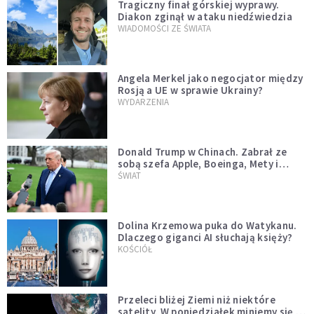
Tragiczny finał górskiej wyprawy.
Diakon zginął w ataku niedźwiedzia
WIADOMOŚCI ZE ŚWIATA
Angela Merkel jako negocjator między
Rosją a UE w sprawie Ukrainy?
WYDARZENIA
Donald Trump w Chinach. Zabrał ze
sobą szefa Apple, Boeinga, Mety i
Muska
ŚWIAT
Dolina Krzemowa puka do Watykanu.
Dlaczego giganci AI słuchają księży?
KOŚCIÓŁ
Przeleci bliżej Ziemi niż niektóre
satelity. W poniedziałek miniemy się z