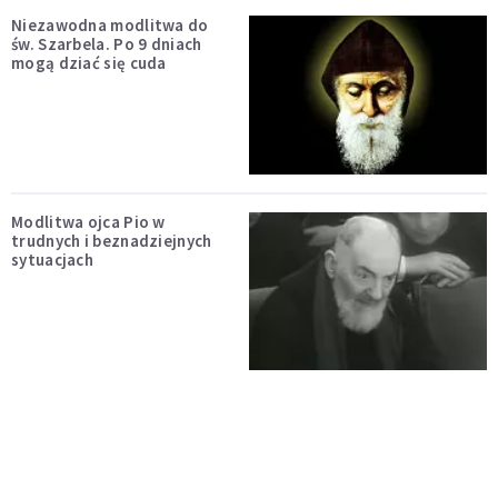
Niezawodna modlitwa do
św. Szarbela. Po 9 dniach
mogą dziać się cuda
Modlitwa ojca Pio w
trudnych i beznadziejnych
sytuacjach