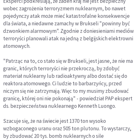
Eksperci podkreślają, że żaden kraj nie jest bezpieczny
wobec zagrożenia terroryzmem nuklearnym, bo nawet
pojedynczy atak może mieć katastrofalne konsekwencje
dla świata, a niedawne zamachy w Brukseli "powinny być
dzwonkiem alarmowym". Zgodnie z doniesieniami mediów
terroryści planowali atak na jedną z belgijskich elektrowni
atomowych.
"Patrząc na to, co stało się w Brukseli, jest jasne, że nie ma
granic, których terroryści nie przekroczą, by zdobyć
materiał nuklearny lub radioaktywny albo dostać się do
reaktora atomowego. Ci ludzie to barbarzyńcy, przed
niczym się nie zatrzymają. Więc to my musimy zbudować
granicę, której oni nie pokonają" - powiedział PAP ekspert
ds. bezpieczeństwa nuklearnego Kenneth Luongo.
Szacuje się, że na świecie jest 1370 ton wysoko
wzbogaconego uranu oraz 505 ton plutonu. To wystarczy,
by zbudować 20 tys. bomb nuklearnych o sile