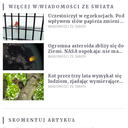
WIĘCEJ W:
WIADOMOŚCI ZE ŚWIATA
Uczestniczył w egzekucjach. Pod
wpływem słów papieża zmienił
zdanie
WIADOMOŚCI ZE ŚWIATA
Ogromna asteroida zbliży się do
Ziemi. NASA uspokaja: nie ma
zagrożenia
WIADOMOŚCI ZE ŚWIATA
Kot przez trzy lata wymykał się
ludziom, zjadając wymierające
kaczki. W końcu popełnił
WIADOMOŚCI ZE ŚWIATA
fatalny błąd
SKOMENTUJ ARTYKUŁ