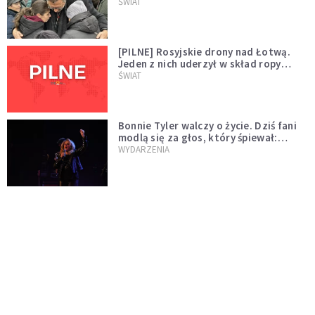
wygląda na wolę zakończenia wojny
ŚWIAT
[PILNE] Rosyjskie drony nad Łotwą.
Jeden z nich uderzył w skład ropy
naftowej
ŚWIAT
Bonnie Tyler walczy o życie. Dziś fani
modlą się za głos, który śpiewał:
"Lord, help me"
WYDARZENIA