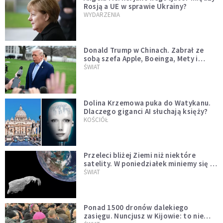
Rosją a UE w sprawie Ukrainy?
WYDARZENIA
Donald Trump w Chinach. Zabrał ze
sobą szefa Apple, Boeinga, Mety i
Muska
ŚWIAT
Dolina Krzemowa puka do Watykanu.
Dlaczego giganci AI słuchają księży?
KOŚCIÓŁ
Przeleci bliżej Ziemi niż niektóre
satelity. W poniedziałek miniemy się z
asteroidą, która poprzedzi znacznie
ŚWIAT
większego "gościa"
Ponad 1500 dronów dalekiego
zasięgu. Nuncjusz w Kijowie: to nie