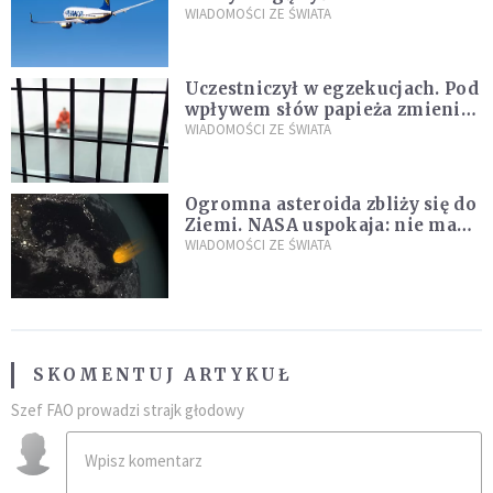
WIADOMOŚCI ZE ŚWIATA
Uczestniczył w egzekucjach. Pod
wpływem słów papieża zmienił
zdanie
WIADOMOŚCI ZE ŚWIATA
Ogromna asteroida zbliży się do
Ziemi. NASA uspokaja: nie ma
zagrożenia
WIADOMOŚCI ZE ŚWIATA
SKOMENTUJ ARTYKUŁ
Szef FAO prowadzi strajk głodowy