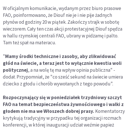
W oficjalnym komunikacie, wydanym przez biuro prasowe
FAO, poinformowano, że Diouf nie je i nie pije żadnych
płynów od godziny 20 w piątek. Zakończy strajk w sobotę
wieczorem. Cały ten czas akcji protestacyjnej Diouf spędza
w hallu rzymskiej centrali FAO, ubrany w pidżamę i palto.
Tam też spał na materacu.
"
Mamy środki techniczne i zasoby, aby zlikwidować
głód na świecie, a teraz jest to wyłącznie kwestia woli
politycznej
, a na wolę tę ma wpływ opinia publiczna" -
dodał. Przypomniał, że "co sześć sekund na świecie umiera
dziecko z głodu i chorób wywołanych z tego powodu".
Rozpoczynający się w poniedziałek trzydniowy szczyt
FAO na temat bezpieczeństwa żywnościowego i walki z
głodem nie ma we Włoszech dobrej prasy.
Komentatorzy
krytykują tradycyjny w przypadku tej organizacji rozmach
konferencji, w której inauguracji udział weźmie papież