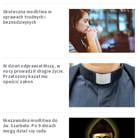
Skuteczna modlitwa w
sprawach trudnych i
beznadziejnych
W dzień odprawiał Mszę, w
nocy prowadził drugie życie.
Przełożony kazał mu
opuścić zakon
Niezawodna modlitwa do
św. Szarbela. Po 9 dniach
mogą dziać się cuda