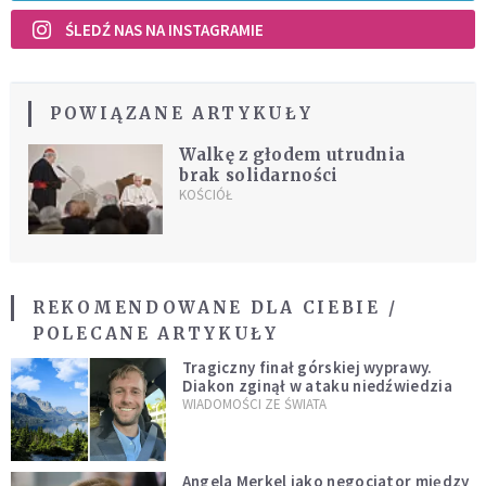
ŚLEDŹ NAS NA INSTAGRAMIE
POWIĄZANE ARTYKUŁY
Walkę z głodem utrudnia
brak solidarności
KOŚCIÓŁ
REKOMENDOWANE DLA CIEBIE /
POLECANE ARTYKUŁY
Tragiczny finał górskiej wyprawy.
Diakon zginął w ataku niedźwiedzia
WIADOMOŚCI ZE ŚWIATA
Angela Merkel jako negocjator między