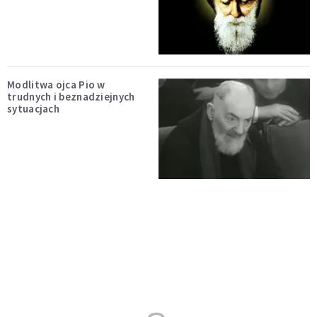
Modlitwa ojca Pio w
trudnych i beznadziejnych
sytuacjach