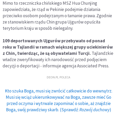
Mimo to rzeczniczka chińskiego MSZ Hua Chunjing
zapowiedziała, że rząd w Pekinie podejmie działania
przeciwko osobom podejrzanym o łamanie prawa. Zgodnie
ze stanowiskiem rządu Chin grupa Ujgurów opuściła
terytorium kraju w sposób nielegalny.
109 deportowanych Ujgurów przebywało od ponad
roku w Tajlandii w ramach większej grupy uciekinierów
z Chin, twierdząc, że są obywatelami Turcji.
Tajlandzkie
władze zweryfikowały ich narodowość przed podjęciem
decyzji o deportacji - informuje agencja Associated Press.
DEON.PL POLECA
Kto szuka Boga, musi się zwrócić całkowicie do wewnątrz.
Musi się wciąż ukierunkowywać na Boga, zawsze mieć Go
przed oczyma i wytrwale zapominać o sobie, aż znajdzie
Boga, swój prawdziwy skarb. (Sprawdź:
Rozwój duchowy
)