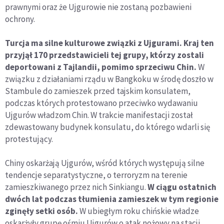
prawnymi oraz że Ujgurowie nie zostaną pozbawieni
ochrony.
Turcja ma silne kulturowe związki z Ujgurami. Kraj ten
przyjął 170 przedstawicieli tej grupy, którzy zostali
deportowani z Tajlandii, pomimo sprzeciwu Chin.
W
związku z działaniami rządu w Bangkoku w środę doszło w
Stambule do zamieszek przed tajskim konsulatem,
podczas których protestowano przeciwko wydawaniu
Ujgurów władzom Chin. W trakcie manifestacji został
zdewastowany budynek konsulatu, do którego wdarli się
protestujący.
Chiny oskarżają Ujgurów, wśród których występują silne
tendencje separatystyczne, o terroryzm na terenie
zamieszkiwanego przez nich Sinkiangu.
W ciągu ostatnich
dwóch lat podczas tłumienia zamieszek w tym regionie
zginęły setki osób.
W ubiegłym roku chińskie władze
oskarżyły grupę ośmiu Ujgurów o atak nożowy na stacji