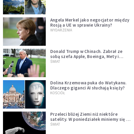
Angela Merkel jako negocjator między
Rosją a UE w sprawie Ukrainy?
WYDARZENIA
Donald Trump w Chinach. Zabrał ze
sobą szefa Apple, Boeinga, Mety i
Muska
ŚWIAT
Dolina Krzemowa puka do Watykanu.
Dlaczego giganci AI słuchają księży?
KOŚCIÓŁ
Przeleci bliżej Ziemi niż niektóre
satelity. W poniedziałek miniemy się z
asteroidą, która poprzedzi znacznie
ŚWIAT
większego "gościa"