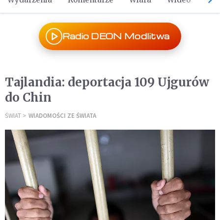
Radio DEON Modlitwa
Tajlandia: deportacja 109 Ujgurów
do Chin
ŚWIAT
WIADOMOŚCI ZE ŚWIATA