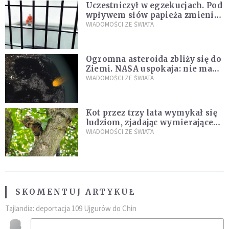
Uczestniczył w egzekucjach. Pod
wpływem słów papieża zmienił
zdanie
WIADOMOŚCI ZE ŚWIATA
Ogromna asteroida zbliży się do
Ziemi. NASA uspokaja: nie ma
zagrożenia
WIADOMOŚCI ZE ŚWIATA
Kot przez trzy lata wymykał się
ludziom, zjadając wymierające
kaczki. W końcu popełnił
WIADOMOŚCI ZE ŚWIATA
fatalny błąd
SKOMENTUJ ARTYKUŁ
Tajlandia: deportacja 109 Ujgurów do Chin