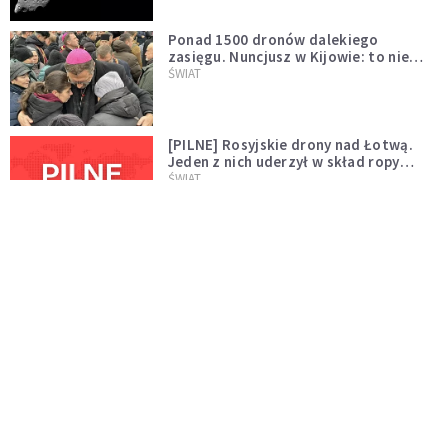
Ponad 1500 dronów dalekiego
zasięgu. Nuncjusz w Kijowie: to nie
wygląda na wolę zakończenia wojny
ŚWIAT
[PILNE] Rosyjskie drony nad Łotwą.
Jeden z nich uderzył w skład ropy
naftowej
ŚWIAT
Bonnie Tyler walczy o życie. Dziś fani
modlą się za głos, który śpiewał:
"Lord, help me"
WYDARZENIA