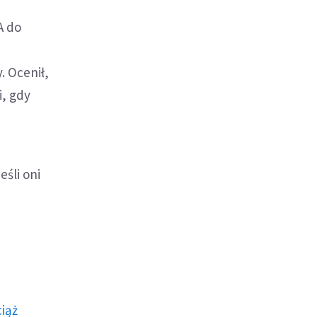
A do
 Ocenił,
i, gdy
śli oni
ciąż