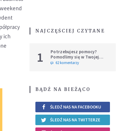
zy weekend
zydent
spółpracy
NAJCZĘŚCIEJ CZYTANE
y ich
one
Potrzebujesz pomocy?
1
Pomodlimy się w Twojej
intencji
62 komentarzy
BĄDŹ NA BIEŻĄCO
ŚLEDŹ NAS NA FACEBOOKU
ŚLEDŹ NAS NA TWITTERZE