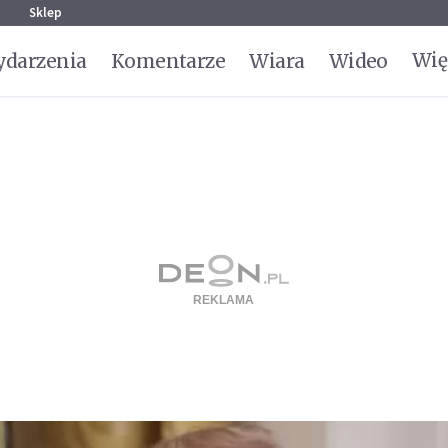
g
Sklep
Wię
darzenia
Komentarze
Wiara
Wideo