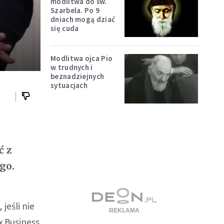
modlitwa do św.
Szarbela. Po 9
dniach mogą dziać
się cuda
Modlitwa ojca Pio
w trudnych i
beznadziejnych
sytuacjach
ć z
go.
jeśli nie
x Business