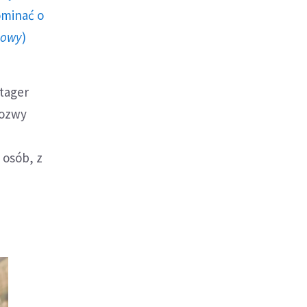
ominać o
howy
)
stager
pozwy
 osób, z