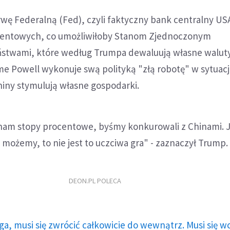
wę Federalną (Fed), czyli faktyczny bank centralny US
ocentowych, co umożliwiłoby Stanom Zjednoczonym
stwami, które według Trumpa dewaluują własne waluty.
e Powell wykonuje swą polityką "złą robotę" w sytuacj
hiny stymulują własne gospodarki.
nam stopy procentowe, byśmy konkurowali z Chinami. Je
 możemy, to nie jest to uczciwa gra" - zaznaczył Trump.
DEON.PL POLECA
ga, musi się zwrócić całkowicie do wewnątrz. Musi się w