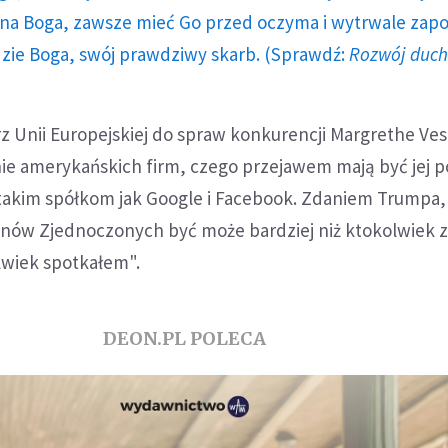
a Boga, zawsze mieć Go przed oczyma i wytrwale zap
dzie Boga, swój prawdziwy skarb. (Sprawdź:
Rozwój duc
rz Unii Europejskiej do spraw konkurencji Margrethe Ve
e amerykańskich firm, czego przejawem mają być jej 
akim spółkom jak Google i Facebook. Zdaniem Trumpa,
anów Zjednoczonych być może bardziej niż ktokolwiek z
lwiek spotkałem".
DEON.PL POLECA