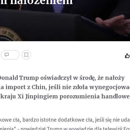
m nałożeniem
onald Trump oświadczył w środę, że nałoży
a import z Chin, jeśli nie zdoła wynegocjowa
 kraju Xi Jinpingiem porozumienia handlowe
e cła, bardzo istotne dodatkowe cła, jeśli się nie uda, 
enia" - powiedział Trump w wywiadzie dla telewizji Fo