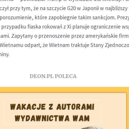
zył przy tym, że na szczycie G20 w Japonii w najbliżs
i porozumienie, które zapobiegnie takim sankcjom. Pre
 przypadku fiaska rokowań z Xi planuje ograniczenie w
nami. Zapytany o przenoszenie przez amerykańskie firm
o Wietnamu odparł, że Wietnam traktuje Stany Zjednocz
hiny.
DEON.PL POLECA