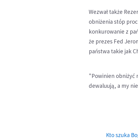
Wezwał także Rezer
obniżenia stóp pr
konkurowanie z pań
że prezes Fed Jerom
państwa takie jak C
"Powinien obniżyć 
dewaluują, a my nie
Kto szuka Bo