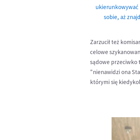
ukierunkowywać n
sobie, aż znaj
Zarzucił też komisa
celowe szykanowani
sądowe przeciwko t
"nienawidzi ona St
którymi się kiedyko