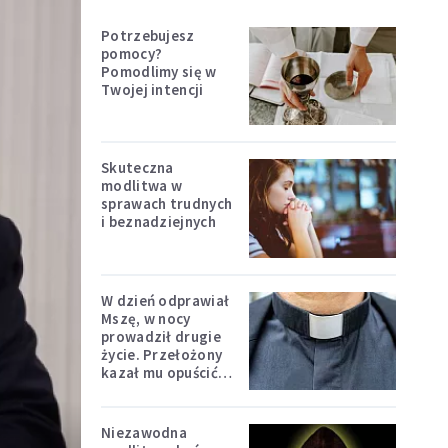
Potrzebujesz
pomocy?
Pomodlimy się w
Twojej intencji
Skuteczna
modlitwa w
sprawach trudnych
i beznadziejnych
W dzień odprawiał
Mszę, w nocy
prowadził drugie
życie. Przełożony
kazał mu opuścić
zakon
Niezawodna