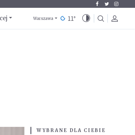
11
°
cej
Warszawa
WYBRANE DLA CIEBIE