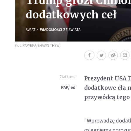
Trump grozi Chino
dodatkowych ceł
ŚWIAT
WIADOMOŚCI ZE ŚWIATA
(fot. PAP/EPA/SHAWN THEW)
7 lat temu
Prezydent USA D
dodatkowe cła n
PAP/ ed
przywódcą tego
"Wprowadzę dodatkow
osiągniemy porozumi