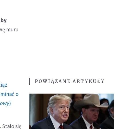
 by
owę muru
POWIĄZANE ARTYKUŁY
ciąż
ominać o
howy
)
Stało się