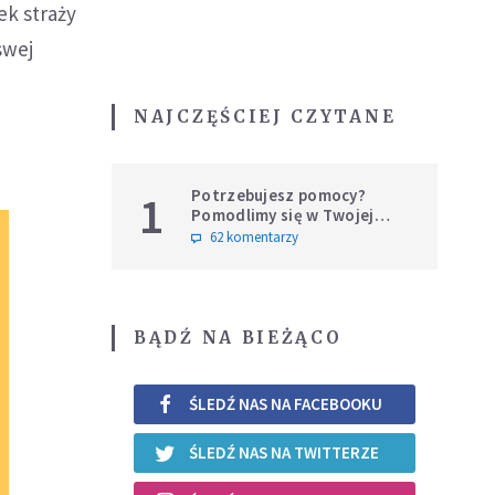
ek straży
swej
NAJCZĘŚCIEJ CZYTANE
Potrzebujesz pomocy?
1
Pomodlimy się w Twojej
intencji
62 komentarzy
BĄDŹ NA BIEŻĄCO
ŚLEDŹ NAS NA FACEBOOKU
ŚLEDŹ NAS NA TWITTERZE