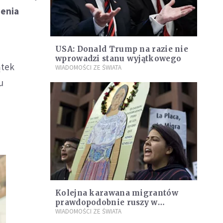
zenia
USA: Donald Trump na razie nie
wprowadzi stanu wyjątkowego
ątek
WIADOMOŚCI ZE ŚWIATA
u
Kolejna karawana migrantów
prawdopodobnie ruszy w
styczniu
WIADOMOŚCI ZE ŚWIATA