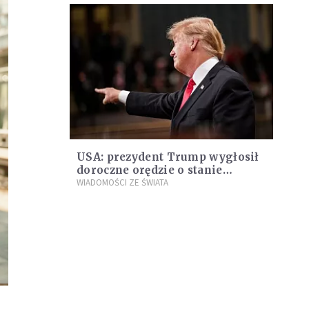
USA: prezydent Trump wygłosił
doroczne orędzie o stanie
państwa. "Apeluję, byście wybrali
WIADOMOŚCI ZE ŚWIATA
wielkość Ameryki"