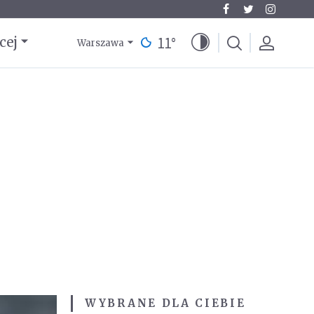
11
°
cej
Warszawa
WYBRANE DLA CIEBIE