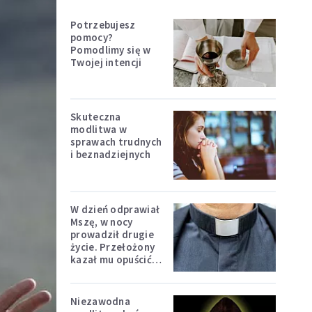
Potrzebujesz
pomocy?
Pomodlimy się w
Twojej intencji
Skuteczna
modlitwa w
sprawach trudnych
i beznadziejnych
W dzień odprawiał
Mszę, w nocy
prowadził drugie
życie. Przełożony
kazał mu opuścić
zakon
Niezawodna