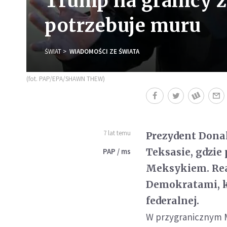
Trump na granicy 
potrzebuje muru
ŚWIAT
WIADOMOŚCI ZE ŚWIATA
(fot. PAP/EPA/SHAWN THEW)
7 lat temu
Prezydent Dona
Teksasie, gdzie
PAP / ms
Meksykiem. Real
Demokratami, k
federalnej.
W przygranicznym M