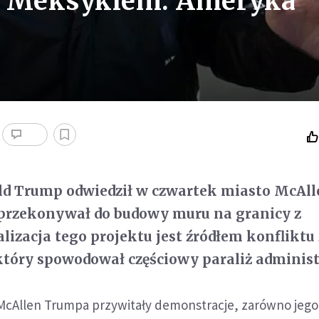
z Meksykiem: Ameryka
ld Trump odwiedził w czwartek miasto McAll
 przekonywał do budowy muru na granicy z
izacja tego projektu jest źródłem konfliktu 
tóry spowodował częściowy paraliż administ
cAllen Trumpa przywitały demonstracje, zarówno jego