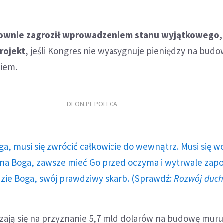
ownie zagroził wprowadzeniem stanu wyjątkowego,
rojekt
, jeśli Kongres nie wyasygnuje pieniędzy na bud
kiem.
DEON.PL POLECA
ga, musi się zwrócić całkowicie do wewnątrz. Musi się w
a Boga, zawsze mieć Go przed oczyma i wytrwale zap
dzie Boga, swój prawdziwy skarb. (Sprawdź:
Rozwój duc
ają się na przyznanie 5,7 mld dolarów na budowę muru. 