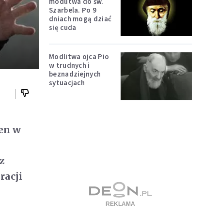
modlitwa do św.
Szarbela. Po 9
dniach mogą dziać
się cuda
Modlitwa ojca Pio
w trudnych i
beznadziejnych
sytuacjach
en w
z
racji