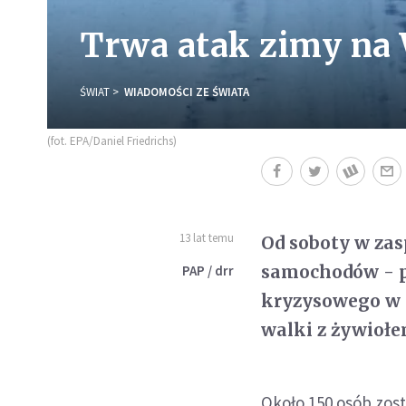
Trwa atak zimy na 
ŚWIAT
WIADOMOŚCI ZE ŚWIATA
(fot. EPA/Daniel Friedrichs)
13 lat temu
Od soboty w zas
samochodów - p
PAP / drr
kryzysowego w t
walki z żywiołem
Około 150 osób zos