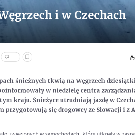
Węgrzech i w Czechach
pach śnieżnych tkwią na Węgrzech dziesiątk
oinformowały w niedzielę centra zarządzani
ym kraju. Śnieżyce utrudniają jazdę w Czech
 przygotowują się drogowcy ze Słowacji i z A
tało uwięzionych w samochodach, które utknęły w zasp