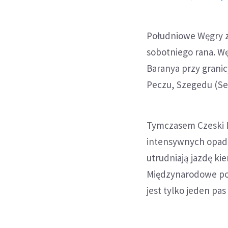
Południowe Węgry z
sobotniego rana. Wę
Baranya przy granic
Peczu, Szegedu (Seg
Tymczasem Czeski 
intensywnych opada
utrudniają jazdę k
Międzynarodowe poł
jest tylko jeden pas