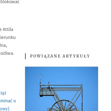
odblokować
 Attila
kierunku
łna,
ożliwa.
POWIĄZANE ARTYKUŁY
ciąż
ominać o
howy
)