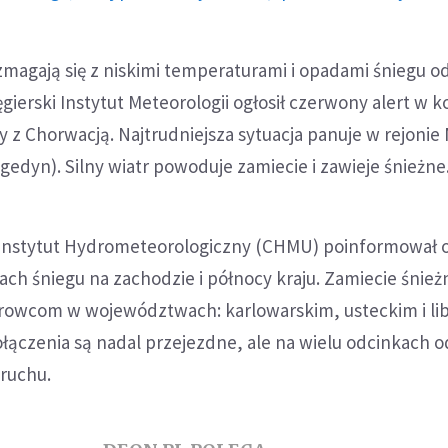
magają się z niskimi temperaturami i opadami śniegu o
gierski Instytut Meteorologii ogłosił czerwony alert w k
y z Chorwacją. Najtrudniejsza sytuacja panuje w rejonie
edyn). Silny wiatr powoduje zamiecie i zawieje śnieżne
Instytut Hydrometeorologiczny (CHMU) poinformował 
ch śniegu na zachodzie i północy kraju. Zamiecie śnież
ierowcom w województwach: karlowarskim, usteckim i li
ączenia są nadal przejezdne, ale na wielu odcinkach 
 ruchu.