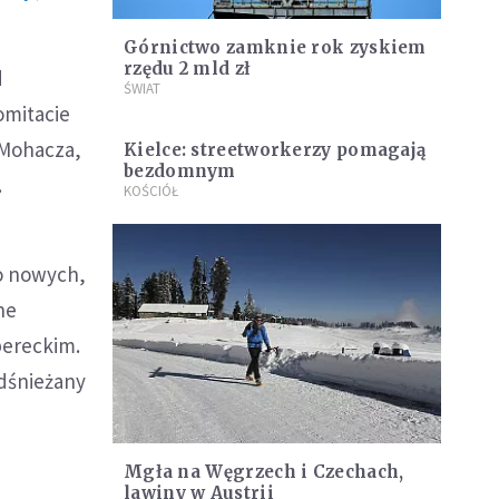
Górnictwo zamknie rok zyskiem
rzędu 2 mld zł
d
ŚWIAT
omitacie
 Mohacza,
Kielce: streetworkerzy pomagają
bezdomnym
.
KOŚCIÓŁ
o nowych,
ne
bereckim.
odśnieżany
Mgła na Węgrzech i Czechach,
lawiny w Austrii