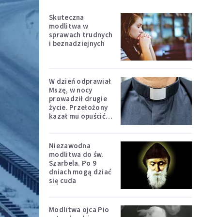
Skuteczna
modlitwa w
sprawach trudnych
i beznadziejnych
W dzień odprawiał
Mszę, w nocy
prowadził drugie
życie. Przełożony
kazał mu opuścić
zakon
Niezawodna
modlitwa do św.
Szarbela. Po 9
dniach mogą dziać
się cuda
Modlitwa ojca Pio