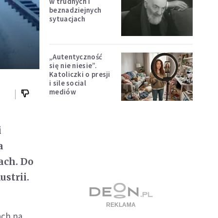
w trudnych i
beznadziejnych
sytuacjach
„Autentyczność
się nie niesie”.
Katoliczki o presji
i sile social
mediów
i
a
ach. Do
ustrii.
ach na