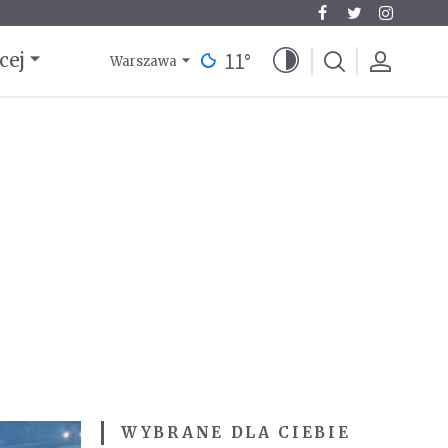
11
°
cej
Warszawa
WYBRANE DLA CIEBIE