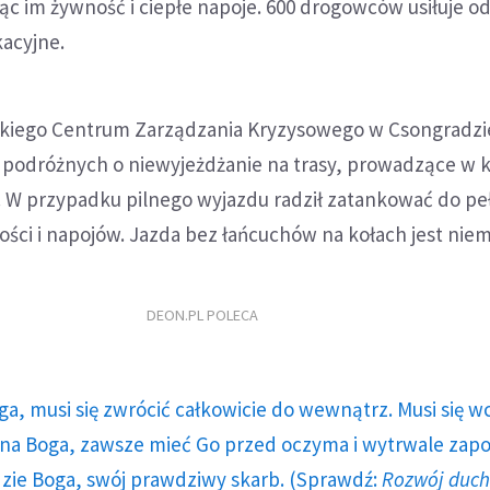
ąc im żywność i ciepłe napoje. 600 drogowców usiłuje 
acyjne.
iego Centrum Zarządzania Kryzysowego w Csongradzie
 podróżnych o niewyjeżdżanie na trasy, prowadzące w 
. W przypadku pilnego wyjazdu radził zatankować do pe
ści i napojów. Jazda bez łańcuchów na kołach jest niem
DEON.PL POLECA
ga, musi się zwrócić całkowicie do wewnątrz. Musi się w
a Boga, zawsze mieć Go przed oczyma i wytrwale zap
dzie Boga, swój prawdziwy skarb. (Sprawdź:
Rozwój duc