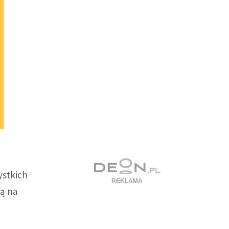
ystkich
ją na