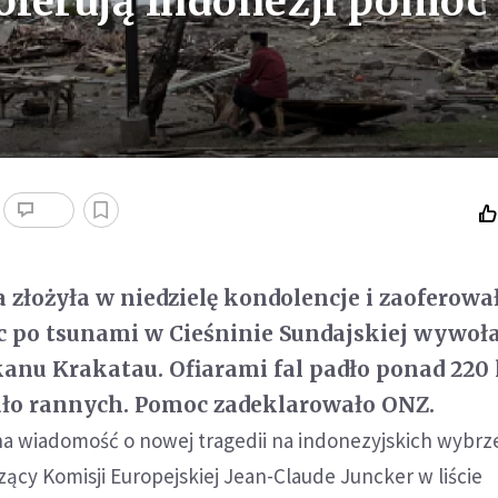
 oferują Indonezji pomoc
 złożyła w niedzielę kondolencje i zaoferowa
c po tsunami w Cieśninie Sundajskiej wywo
u Krakatau. Ofiarami fal padło ponad 220 l
ało rannych. Pomoc zadeklarowało ONZ.
 na wiadomość o nowej tragedii na indonezyjskich wybrz
ący Komisji Europejskiej Jean-Claude Juncker w liście