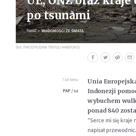
UE, ONZ oraz kraje
po tsunami
ŚWIAT
WIADOMOŚCI ZE ŚWIATA
(fot. PAP/EPA/DIAN TRIYULI HANDOKO)
7 lat temu
Unia Europejska
Indonezji pomo
PAP / sz
wybuchem wulkan
ponad 840 zost
"Serce mi się kraje
napisał przewodnicz