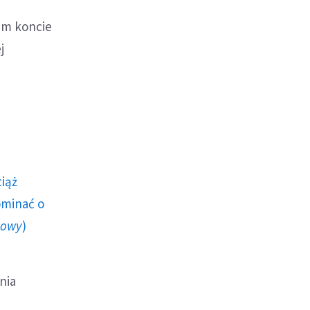
im koncie
j
ciąż
ominać o
howy
)
nia