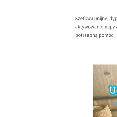
Szefowa unijnej dyp
aktywowano mapy aw
potrzebną pomoc i 