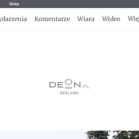
g
Sklep
Wię
darzenia
Komentarze
Wiara
Wideo