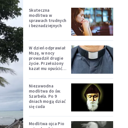
Skuteczna
modlitwa w
sprawach trudnych
i beznadziejnych
W dzień odprawiał
Mszę, w nocy
prowadził drugie
życie. Przełożony
kazał mu opuścić
zakon
Niezawodna
modlitwa do św.
Szarbela. Po 9
dniach mogą dziać
się cuda
Modlitwa ojca Pio