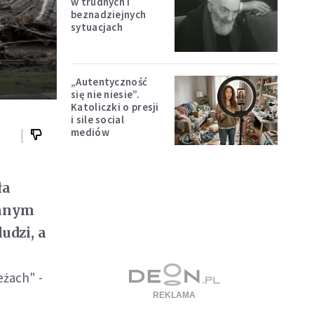
w trudnych i
beznadziejnych
sytuacjach
„Autentyczność
się nie niesie”.
Katoliczki o presji
i sile social
mediów
ła
łanym
udzi, a
eżach" -