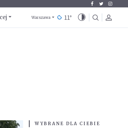
11
°
cej
Warszawa
WYBRANE DLA CIEBIE