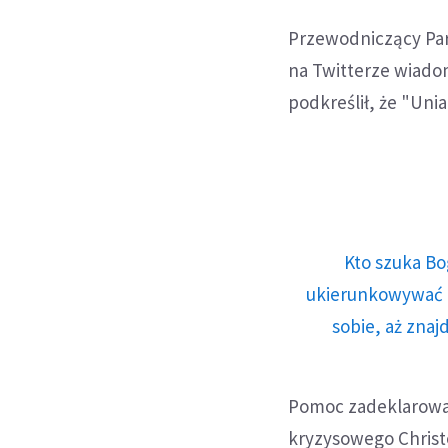
Przewodniczący Par
na Twitterze wiadom
podkreślił, że "Uni
Kto szuka Bo
ukierunkowywać n
sobie, aż znaj
Pomoc zadeklarował
kryzysowego Christo