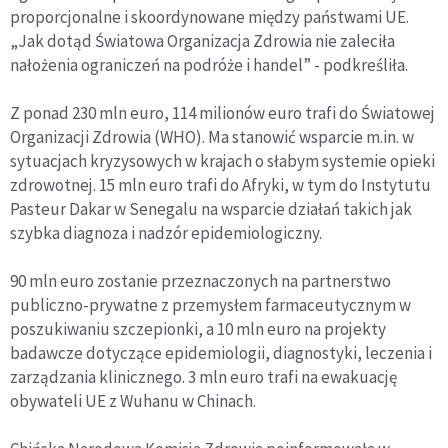
proporcjonalne i skoordynowane między państwami UE.
„Jak dotąd Światowa Organizacja Zdrowia nie zaleciła
nałożenia ograniczeń na podróże i handel” - podkreśliła.
Z ponad 230 mln euro, 114 milionów euro trafi do Światowej
Organizacji Zdrowia (WHO). Ma stanowić wsparcie m.in. w
sytuacjach kryzysowych w krajach o słabym systemie opieki
zdrowotnej. 15 mln euro trafi do Afryki, w tym do Instytutu
Pasteur Dakar w Senegalu na wsparcie działań takich jak
szybka diagnoza i nadzór epidemiologiczny.
90 mln euro zostanie przeznaczonych na partnerstwo
publiczno-prywatne z przemysłem farmaceutycznym w
poszukiwaniu szczepionki, a 10 mln euro na projekty
badawcze dotyczące epidemiologii, diagnostyki, leczenia i
zarządzania klinicznego. 3 mln euro trafi na ewakuację
obywateli UE z Wuhanu w Chinach.