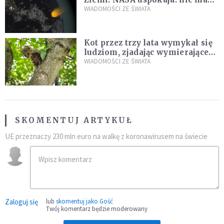
zagrożenia
WIADOMOŚCI ZE ŚWIATA
Kot przez trzy lata wymykał się
ludziom, zjadając wymierające
kaczki. W końcu popełnił
WIADOMOŚCI ZE ŚWIATA
fatalny błąd
SKOMENTUJ ARTYKUŁ
UE przeznaczy 230 mln euro na walkę z koronawirusem na świecie
Zaloguj się
lub
skomentuj jako Gość
Twój komentarz będzie moderowany