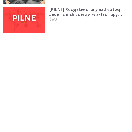
[PILNE] Rosyjskie drony nad Łotwą.
Jeden z nich uderzył w skład ropy
naftowej
ŚWIAT
Bonnie Tyler walczy o życie. Dziś fani
modlą się za głos, który śpiewał:
"Lord, help me"
WYDARZENIA