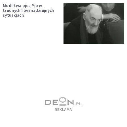
Modlitwa ojca Pio w
trudnych i beznadziejnych
sytuacjach