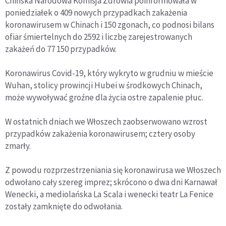
Chińska Narodowa Komisja Zdrowia poinformowała w
poniedziałek o 409 nowych przypadkach zakażenia
koronawirusem w Chinach i 150 zgonach, co podnosi bilans
ofiar śmiertelnych do 2592 i liczbę zarejestrowanych
zakażeń do 77 150 przypadków.
Koronawirus Covid-19, który wykryto w grudniu w mieście
Wuhan, stolicy prowincji Hubei w środkowych Chinach,
może wywoływać groźne dla życia ostre zapalenie płuc.
W ostatnich dniach we Włoszech zaobserwowano wzrost
przypadków zakażenia koronawirusem; cztery osoby
zmarły.
Z powodu rozprzestrzeniania się koronawirusa we Włoszech
odwołano cały szereg imprez; skrócono o dwa dni Karnawał
Wenecki, a mediolańska La Scala i wenecki teatr La Fenice
zostały zamknięte do odwołania.