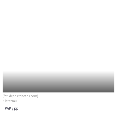
(fot. depositphotos.com)
6 lat temu
PAP / pp