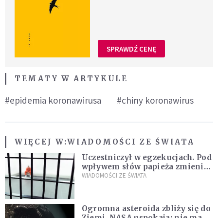
SPRAWDŹ CENĘ
TEMATY W ARTYKULE
#epidemia koronawirusa
#chiny koronawirus
WIĘCEJ W:
WIADOMOŚCI ZE ŚWIATA
Uczestniczył w egzekucjach. Pod
wpływem słów papieża zmienił
zdanie
WIADOMOŚCI ZE ŚWIATA
Ogromna asteroida zbliży się do
Ziemi. NASA uspokaja: nie ma