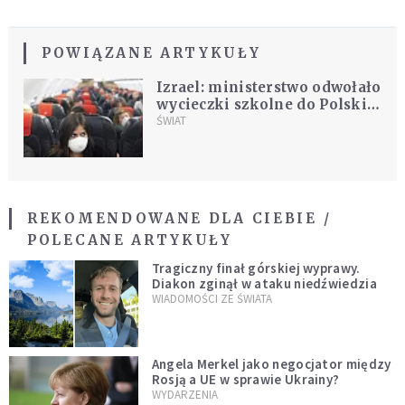
POWIĄZANE ARTYKUŁY
Izrael: ministerstwo odwołało
wycieczki szkolne do Polski z
powodu koronawirusa
ŚWIAT
REKOMENDOWANE DLA CIEBIE /
POLECANE ARTYKUŁY
Tragiczny finał górskiej wyprawy.
Diakon zginął w ataku niedźwiedzia
WIADOMOŚCI ZE ŚWIATA
Angela Merkel jako negocjator między
Rosją a UE w sprawie Ukrainy?
WYDARZENIA