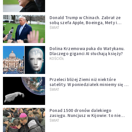
Donald Trump w Chinach. Zabrał ze
sobą szefa Apple, Boeinga, Mety i
Muska
ŚWIAT
Dolina Krzemowa puka do Watykanu.
Dlaczego giganci AI słuchają księży?
KOŚCIÓŁ
Przeleci bliżej Ziemi niż niektóre
satelity. W poniedziałek miniemy się z
asteroidą, która poprzedzi znacznie
ŚWIAT
większego "gościa"
Ponad 1500 dronów dalekiego
zasięgu. Nuncjusz w Kijowie: to nie
wygląda na wolę zakończenia wojny
ŚWIAT