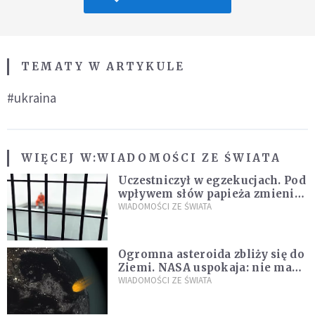
TEMATY W ARTYKULE
#ukraina
WIĘCEJ W:
WIADOMOŚCI ZE ŚWIATA
Uczestniczył w egzekucjach. Pod
wpływem słów papieża zmienił
zdanie
WIADOMOŚCI ZE ŚWIATA
Ogromna asteroida zbliży się do
Ziemi. NASA uspokaja: nie ma
zagrożenia
WIADOMOŚCI ZE ŚWIATA