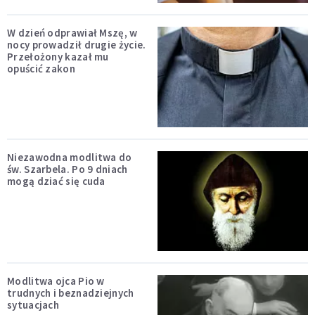
W dzień odprawiał Mszę, w
nocy prowadził drugie życie.
Przełożony kazał mu
opuścić zakon
Niezawodna modlitwa do
św. Szarbela. Po 9 dniach
mogą dziać się cuda
Modlitwa ojca Pio w
trudnych i beznadziejnych
sytuacjach