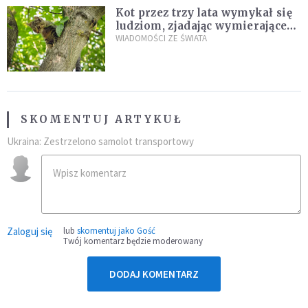
Kot przez trzy lata wymykał się
ludziom, zjadając wymierające
kaczki. W końcu popełnił
WIADOMOŚCI ZE ŚWIATA
fatalny błąd
SKOMENTUJ ARTYKUŁ
Ukraina: Zestrzelono samolot transportowy
Zaloguj się
lub
skomentuj jako Gość
Twój komentarz będzie moderowany
DODAJ KOMENTARZ