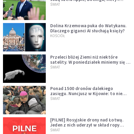
Muska
ŚWIAT
Dolina Krzemowa puka do Watykanu.
Dlaczego giganci AI słuchają księży?
KOŚCIÓŁ
Przeleci bliżej Ziemi niż niektóre
satelity. W poniedziałek miniemy się z
asteroidą, która poprzedzi znacznie
ŚWIAT
większego "gościa"
Ponad 1500 dronów dalekiego
zasięgu. Nuncjusz w Kijowie: to nie
wygląda na wolę zakończenia wojny
ŚWIAT
[PILNE] Rosyjskie drony nad Łotwą.
Jeden z nich uderzył w skład ropy
naftowej
ŚWIAT