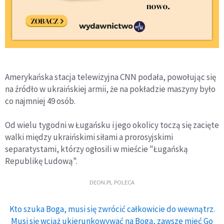
Amerykańska stacja telewizyjna CNN podała, powołując się
na źródło w ukraińskiej armii, że na pokładzie maszyny było
co najmniej 49 osób.
Od wielu tygodni w Ługańsku i jego okolicy toczą się zacięte
walki między ukraińskimi siłami a prorosyjskimi
separatystami, którzy ogłosili w mieście "Ługańską
Republikę Ludową".
DEON.PL POLECA
Kto szuka Boga, musi się zwrócić całkowicie do wewnątrz.
Musi się wciąż ukierunkowywać na Boga, zawsze mieć Go