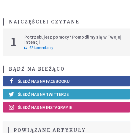
NAJCZĘŚCIEJ CZYTANE
1
Potrzebujesz pomocy? Pomodlimy się w Twojej
intencji
62 komentarzy
BĄDŹ NA BIEŻĄCO
ŚLEDŹ NAS NA FACEBOOKU
ŚLEDŹ NAS NA TWITTERZE
ŚLEDŹ NAS NA INSTAGRAMIE
POWIĄZANE ARTYKUŁY