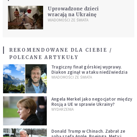
Uprowadzone dzieci
wracają na Ukrainę
WIADOMOŚCI ZE ŚWIATA
REKOMENDOWANE DLA CIEBIE /
POLECANE ARTYKUŁY
Tragiczny finał górskiej wyprawy.
Diakon zginął w ataku niedźwiedzia
WIADOMOŚCI ZE ŚWIATA
Angela Merkel jako negocjator między
Rosją a UE w sprawie Ukrainy?
WYDARZENIA
Donald Trump w Chinach. Zabrał ze
sobą szefa Apple, Boeinga, Mety i