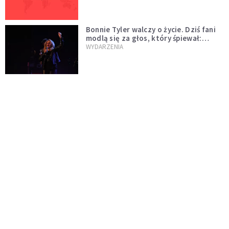
Bonnie Tyler walczy o życie. Dziś fani
modlą się za głos, który śpiewał:
"Lord, help me"
WYDARZENIA