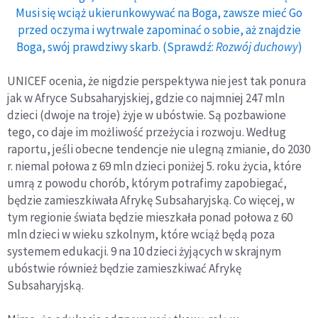
Musi się wciąż ukierunkowywać na Boga, zawsze mieć Go
przed oczyma i wytrwale zapominać o sobie, aż znajdzie
Boga, swój prawdziwy skarb. (Sprawdź:
Rozwój duchowy
)
UNICEF ocenia, że nigdzie perspektywa nie jest tak ponura
jak w Afryce Subsaharyjskiej, gdzie co najmniej 247 mln
dzieci (dwoje na troje) żyje w ubóstwie. Są pozbawione
tego, co daje im możliwość przeżycia i rozwoju. Według
raportu, jeśli obecne tendencje nie ulegną zmianie, do 2030
r. niemal połowa z 69 mln dzieci poniżej 5. roku życia, które
umrą z powodu chorób, którym potrafimy zapobiegać,
będzie zamieszkiwała Afrykę Subsaharyjską. Co więcej, w
tym regionie świata będzie mieszkała ponad połowa z 60
mln dzieci w wieku szkolnym, które wciąż będą poza
systemem edukacji. 9 na 10 dzieci żyjących w skrajnym
ubóstwie również będzie zamieszkiwać Afrykę
Subsaharyjską.