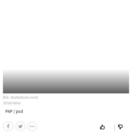
(fot. shuterstock.com)
10 lat temu
PAP / psd