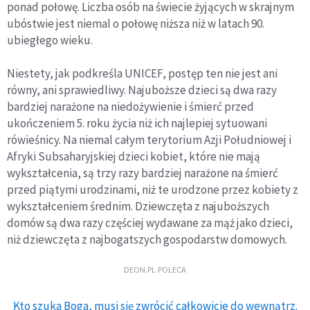
ponad połowę. Liczba osób na świecie żyjących w skrajnym
ubóstwie jest niemal o połowę niższa niż w latach 90.
ubiegłego wieku.
Niestety, jak podkreśla UNICEF, postęp ten nie jest ani
równy, ani sprawiedliwy. Najuboższe dzieci są dwa razy
bardziej narażone na niedożywienie i śmierć przed
ukończeniem 5. roku życia niż ich najlepiej sytuowani
rówieśnicy. Na niemal całym terytorium Azji Południowej i
Afryki Subsaharyjskiej dzieci kobiet, które nie mają
wykształcenia, są trzy razy bardziej narażone na śmierć
przed piątymi urodzinami, niż te urodzone przez kobiety z
wykształceniem średnim. Dziewczęta z najuboższych
domów są dwa razy częściej wydawane za mąż jako dzieci,
niż dziewczęta z najbogatszych gospodarstw domowych.
DEON.PL POLECA
Kto szuka Boga, musi się zwrócić całkowicie do wewnątrz.