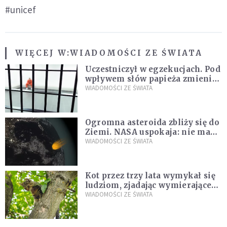
#unicef
WIĘCEJ W:
WIADOMOŚCI ZE ŚWIATA
Uczestniczył w egzekucjach. Pod
wpływem słów papieża zmienił
zdanie
WIADOMOŚCI ZE ŚWIATA
Ogromna asteroida zbliży się do
Ziemi. NASA uspokaja: nie ma
zagrożenia
WIADOMOŚCI ZE ŚWIATA
Kot przez trzy lata wymykał się
ludziom, zjadając wymierające
kaczki. W końcu popełnił
WIADOMOŚCI ZE ŚWIATA
fatalny błąd