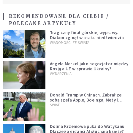
REKOMENDOWANE DLA CIEBIE /
POLECANE ARTYKUŁY
Tragiczny finał górskiej wyprawy.
Diakon zginął w ataku niedźwiedzia
WIADOMOŚCI ZE ŚWIATA
Angela Merkel jako negocjator między
Rosją a UE w sprawie Ukrainy?
WYDARZENIA
Donald Trump w Chinach. Zabrał ze
sobą szefa Apple, Boeinga, Mety i
Muska
ŚWIAT
Dolina Krzemowa puka do Watykanu.
Dlaczego giganci AI słuchają księży?