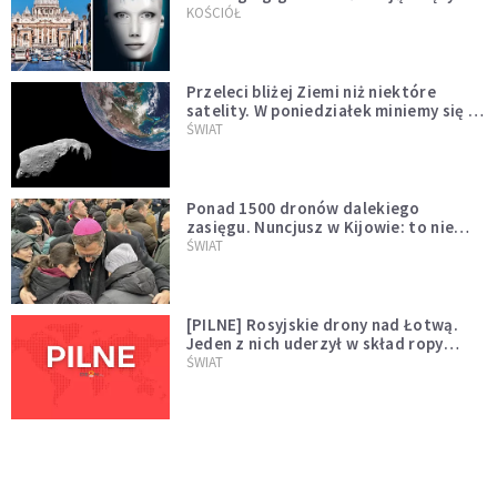
KOŚCIÓŁ
Przeleci bliżej Ziemi niż niektóre
satelity. W poniedziałek miniemy się z
asteroidą, która poprzedzi znacznie
ŚWIAT
większego "gościa"
Ponad 1500 dronów dalekiego
zasięgu. Nuncjusz w Kijowie: to nie
wygląda na wolę zakończenia wojny
ŚWIAT
[PILNE] Rosyjskie drony nad Łotwą.
Jeden z nich uderzył w skład ropy
naftowej
ŚWIAT
Bonnie Tyler walczy o życie. Dziś fani
modlą się za głos, który śpiewał:
"Lord, help me"
WYDARZENIA