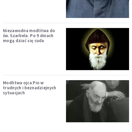
Niezawodna modlitwa do
św. Szarbela. Po 9 dniach
mogą dziać się cuda
Modlitwa ojca Pio w
trudnych i beznadziejnych
sytuacjach