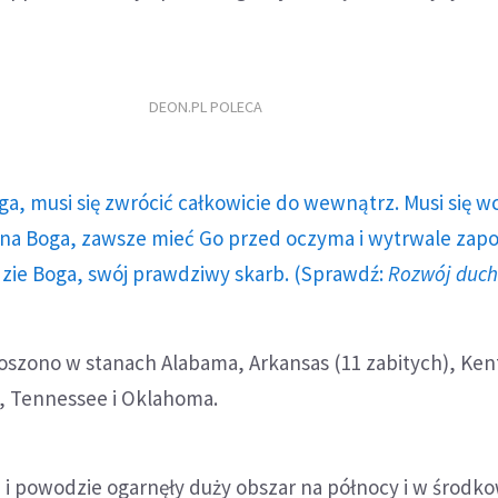
DEON.PL POLECA
ga, musi się zwrócić całkowicie do wewnątrz. Musi się w
a Boga, zawsze mieć Go przed oczyma i wytrwale zap
dzie Boga, swój prawdziwy skarb. (Sprawdź:
Rozwój duc
oszono w stanach Alabama, Arkansas (11 zabitych), Ken
ri, Tennessee i Oklahoma.
i powodzie ogarnęły duży obszar na północy i w środko