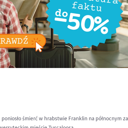
 - poniosło śmierć w hrabstwie Franklin na północnym z
iwersyteckim mieście Tuscaloosa.