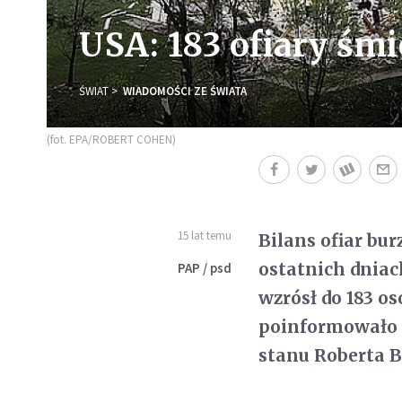
USA: 183 ofiary śmi
ŚWIAT
WIADOMOŚCI ZE ŚWIATA
(fot. EPA/ROBERT COHEN)
15 lat temu
Bilans ofiar bu
ostatnich dnia
PAP / psd
wzrósł do 183 o
poinformowało 
stanu Roberta B