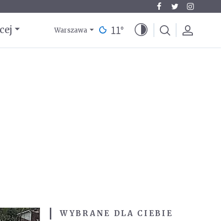
11
°
cej
Warszawa
WYBRANE DLA CIEBIE