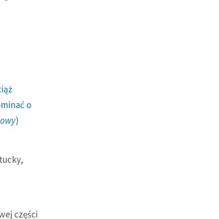
ciąż
ominać o
howy
)
tucky,
wej części