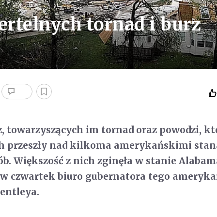
ertelnych tornad i burz
rz, towarzyszących im tornad oraz powodzi, kt
ch przeszły nad kilkoma amerykańskimi stan
sób. Większość z nich zginęła w stanie Alabam
w czwartek biuro gubernatora tego ameryk
entleya.