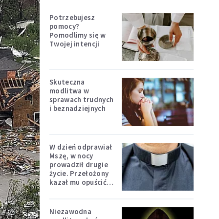
Potrzebujesz
pomocy?
Pomodlimy się w
Twojej intencji
Skuteczna
modlitwa w
sprawach trudnych
i beznadziejnych
W dzień odprawiał
Mszę, w nocy
prowadził drugie
życie. Przełożony
kazał mu opuścić
zakon
Niezawodna