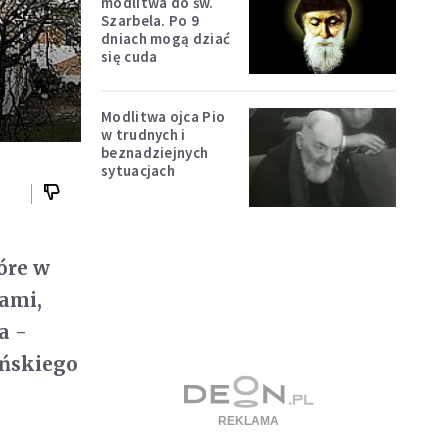
modlitwa do św.
Szarbela. Po 9
dniach mogą dziać
się cuda
Modlitwa ojca Pio
w trudnych i
beznadziejnych
sytuacjach
óre w
ami,
a -
ańskiego