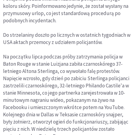
koloru skóry. Poinformowano jedynie, że został wysłany na
przymusowy urlop, co jest standardową procedurą po
podobnych incydentach.
Do strzelaniny doszło po licznych w ostatnich tygodniach w
USA aktach przemocy z udziałem policjantów.
Na początku lipca podczas próby zatrzymania policja w
Baton Rouge w stanie Luizjana zabiła czarnoskórego 37-
letniego Altona Sterlinga, co wywołało falę protestów.
Napięcie wzrosło, gdy dzień po zabiciu Sterlinga policjanci
zastrzelili czarnoskórego, 32-letniego Philando Castile'a w
stanie Minnesota, co jego partnerka zarejestrowała w 10-
minutowym nagraniu wideo, pokazanym na żywo na
Facebooku i umieszczonym wkrótce potem na YouTube.
Kolejnego dnia w Dallas w Teksasie czarnoskóry snajper,
były żołnierz, otworzył ogień do funkcjonariuszy, zabijając
pięciu z nich. W niedzielę trzech policjantów zostało