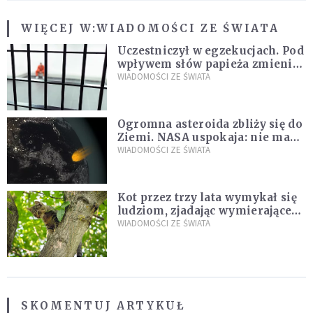
WIĘCEJ W:
WIADOMOŚCI ZE ŚWIATA
Uczestniczył w egzekucjach. Pod
wpływem słów papieża zmienił
zdanie
WIADOMOŚCI ZE ŚWIATA
Ogromna asteroida zbliży się do
Ziemi. NASA uspokaja: nie ma
zagrożenia
WIADOMOŚCI ZE ŚWIATA
Kot przez trzy lata wymykał się
ludziom, zjadając wymierające
kaczki. W końcu popełnił
WIADOMOŚCI ZE ŚWIATA
fatalny błąd
SKOMENTUJ ARTYKUŁ