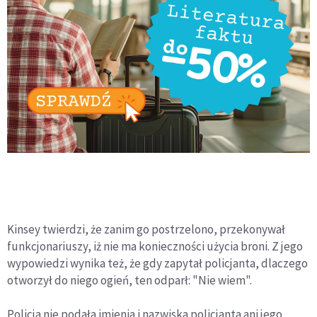
Kinsey twierdzi, że zanim go postrzelono, przekonywał
funkcjonariuszy, iż nie ma konieczności użycia broni. Z jego
wypowiedzi wynika też, że gdy zapytał policjanta, dlaczego
otworzył do niego ogień, ten odparł: "Nie wiem".
Policja nie podała imienia i nazwiska policjanta ani jego