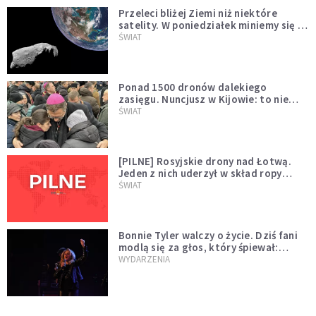
Przeleci bliżej Ziemi niż niektóre
satelity. W poniedziałek miniemy się z
asteroidą, która poprzedzi znacznie
ŚWIAT
większego "gościa"
Ponad 1500 dronów dalekiego
zasięgu. Nuncjusz w Kijowie: to nie
wygląda na wolę zakończenia wojny
ŚWIAT
[PILNE] Rosyjskie drony nad Łotwą.
Jeden z nich uderzył w skład ropy
naftowej
ŚWIAT
Bonnie Tyler walczy o życie. Dziś fani
modlą się za głos, który śpiewał:
"Lord, help me"
WYDARZENIA