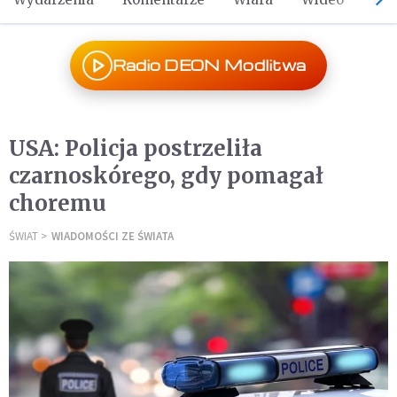
Radio DEON Modlitwa
USA: Policja postrzeliła
czarnoskórego, gdy pomagał
choremu
ŚWIAT
WIADOMOŚCI ZE ŚWIATA