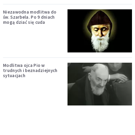
Niezawodna modlitwa do
św. Szarbela. Po 9 dniach
mogą dziać się cuda
Modlitwa ojca Pio w
trudnych i beznadziejnych
sytuacjach