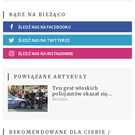
BĄDŹ NA BIEŻĄCO
ŚLEDŹ NAS NA FACEBOOKU
ŚLEDŹ NAS NA TWITTERZE
ŚLEDŹ NAS NA INSTAGRAMIE
POWIĄZANE ARTYKUŁY
Ten gest włoskich
policjantów okazał się
bezcenny
MICHAŁKI
REKOMENDOWANE DLA CIEBIE /