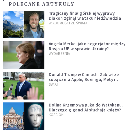
POLECANE ARTYKUŁY
Tragiczny finał górskiej wyprawy.
Diakon zginął w ataku niedźwiedzia
WIADOMOŚCI ZE ŚWIATA
Angela Merkel jako negocjator między
Rosją a UE w sprawie Ukrainy?
WYDARZENIA
Donald Trump w Chinach. Zabrał ze
sobą szefa Apple, Boeinga, Mety i
Muska
ŚWIAT
Dolina Krzemowa puka do Watykanu.
Dlaczego giganci AI słuchają księży?
KOŚCIÓŁ