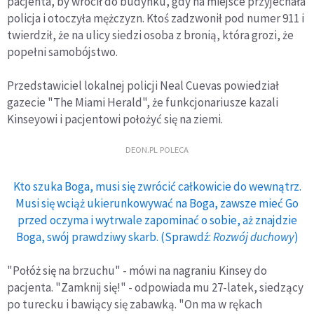
pacjenta, by wrócił do budynku, gdy na miejsce przyjechała
policja i otoczyła mężczyzn. Ktoś zadzwonił pod numer 911 i
twierdził, że na ulicy siedzi osoba z bronią, która grozi, że
popełni samobójstwo.
Przedstawiciel lokalnej policji Neal Cuevas powiedział
gazecie "The Miami Herald", że funkcjonariusze kazali
Kinseyowi i pacjentowi położyć się na ziemi.
DEON.PL POLECA
Kto szuka Boga, musi się zwrócić całkowicie do wewnątrz.
Musi się wciąż ukierunkowywać na Boga, zawsze mieć Go
przed oczyma i wytrwale zapominać o sobie, aż znajdzie
Boga, swój prawdziwy skarb. (Sprawdź:
Rozwój duchowy
)
"Połóż się na brzuchu" - mówi na nagraniu Kinsey do
pacjenta. "Zamknij się!" - odpowiada mu 27-latek, siedzący
po turecku i bawiący się zabawką. "On ma w rękach