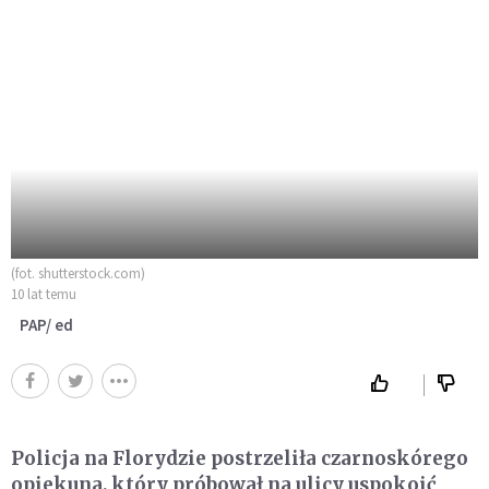
(fot. shutterstock.com)
10 lat temu
PAP/ ed
Policja na Florydzie postrzeliła czarnoskórego
opiekuna, który próbował na ulicy uspokoić