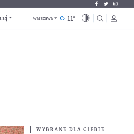
11
°
cej
Warszawa
WYBRANE DLA CIEBIE