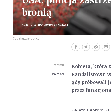
USA: policja zastrze
bronią
ŚWIAT
WIADOMOŚCI ZE ŚWIATA
(fot. shutterstock.com)
10 lat temu
Kobieta, która
Randallstown w 
PAP/ ed
gdy próbowali j
przez funkcjona
23-letnia Korryn Ga