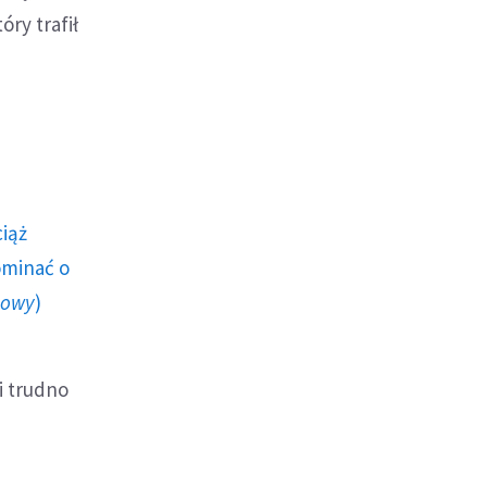
óry trafił
ciąż
ominać o
howy
)
i trudno