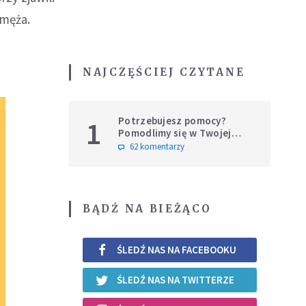
 męża.
NAJCZĘŚCIEJ CZYTANE
Potrzebujesz pomocy?
1
Pomodlimy się w Twojej
intencji
62 komentarzy
BĄDŹ NA BIEŻĄCO
ŚLEDŹ NAS NA FACEBOOKU
ŚLEDŹ NAS NA TWITTERZE