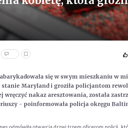
liła kobietę, która grozi
 zabarykadowała się w swym mieszkaniu w mi
stanie Maryland i groziła policjantom rewo
ej wręczyć nakaz aresztowania, została zastr
riuszy - poinformowała policja okręgu Balti
ines odmówiła otwarcia drzwi trzem oficerom policji, któ