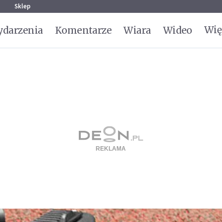
g
Sklep
Wię
darzenia
Komentarze
Wiara
Wideo