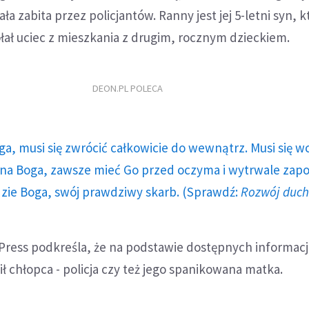
ała zabita przez policjantów. Ranny jest jej 5-letni syn, kt
ołał uciec z mieszkania z drugim, rocznym dzieckiem.
DEON.PL POLECA
ga, musi się zwrócić całkowicie do wewnątrz. Musi się w
a Boga, zawsze mieć Go przed oczyma i wytrwale zap
dzie Boga, swój prawdziwy skarb. (Sprawdź:
Rozwój duc
Press podkreśla, że na podstawie dostępnych informacj
lił chłopca - policja czy też jego spanikowana matka.