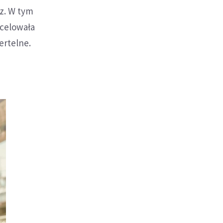
dz. W tym
ycelowała
ertelne.