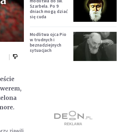
ła
modlitwa do św.
Szarbela. Po 9
dniach mogą dziać
się cuda
Modlitwa ojca Pio
w trudnych i
beznadziejnych
sytuacjach
eście
lwerem,
zelona
more.
rzy zjawili