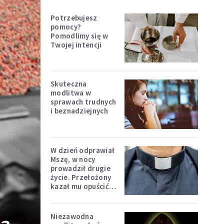
Potrzebujesz
pomocy?
Pomodlimy się w
Twojej intencji
Skuteczna
modlitwa w
sprawach trudnych
i beznadziejnych
W dzień odprawiał
Mszę, w nocy
prowadził drugie
życie. Przełożony
kazał mu opuścić
zakon
Niezawodna