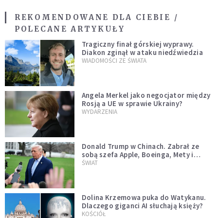
REKOMENDOWANE DLA CIEBIE /
POLECANE ARTYKUŁY
Tragiczny finał górskiej wyprawy.
Diakon zginął w ataku niedźwiedzia
WIADOMOŚCI ZE ŚWIATA
Angela Merkel jako negocjator między
Rosją a UE w sprawie Ukrainy?
WYDARZENIA
Donald Trump w Chinach. Zabrał ze
sobą szefa Apple, Boeinga, Mety i
Muska
ŚWIAT
Dolina Krzemowa puka do Watykanu.
Dlaczego giganci AI słuchają księży?
KOŚCIÓŁ