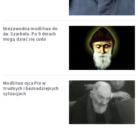
Niezawodna modlitwa do
św. Szarbela. Po 9 dniach
mogą dziać się cuda
Modlitwa ojca Pio w
trudnych i beznadziejnych
sytuacjach