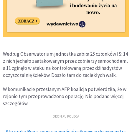
Według Obserwatorium jednostka zabiła 25 członków IS: 14
z nich jechało zaatakowanym przez żołnierzy samochodem,
a 11 zginęło w ataku na kontrolowaną przez dżihadystów
oczyszczalnię ścieków. Doszło tam do zaciekłych walk.
W komunikacie przesłanym AFP koalicja potwierdziła, że w
rejonie tym przeprowadzono operację. Nie podano więcej
szczegółów.
DEON.PL POLECA
Kto szuka Boga, musi się zwrócić całkowicie do wewnątrz.