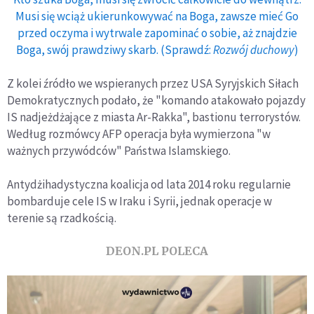
Musi się wciąż ukierunkowywać na Boga, zawsze mieć Go
przed oczyma i wytrwale zapominać o sobie, aż znajdzie
Boga, swój prawdziwy skarb. (Sprawdź:
Rozwój duchowy
)
Z kolei źródło we wspieranych przez USA Syryjskich Siłach
Demokratycznych podało, że "komando atakowało pojazdy
IS nadjeżdżające z miasta Ar-Rakka", bastionu terrorystów.
Według rozmówcy AFP operacja była wymierzona "w
ważnych przywódców" Państwa Islamskiego.
Antydżihadystyczna koalicja od lata 2014 roku regularnie
bombarduje cele IS w Iraku i Syrii, jednak operacje w
terenie są rzadkością.
DEON.PL POLECA