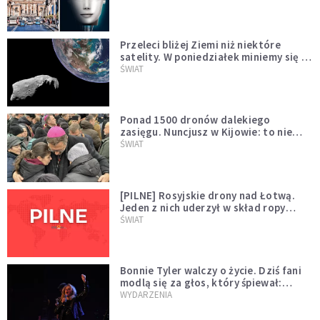
Przeleci bliżej Ziemi niż niektóre
satelity. W poniedziałek miniemy się z
asteroidą, która poprzedzi znacznie
ŚWIAT
większego "gościa"
Ponad 1500 dronów dalekiego
zasięgu. Nuncjusz w Kijowie: to nie
wygląda na wolę zakończenia wojny
ŚWIAT
[PILNE] Rosyjskie drony nad Łotwą.
Jeden z nich uderzył w skład ropy
naftowej
ŚWIAT
Bonnie Tyler walczy o życie. Dziś fani
modlą się za głos, który śpiewał:
"Lord, help me"
WYDARZENIA