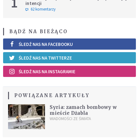
1
intencji
62 komentarzy
BĄDŹ NA BIEŻĄCO
ŚLEDŹ NAS NA FACEBOOKU
ŚLEDŹ NAS NA TWITTERZE
ŚLEDŹ NAS NA INSTAGRAMIE
POWIĄZANE ARTYKUŁY
Syria: zamach bombowy w
mieście Dżabla
WIADOMOŚCI ZE ŚWIATA