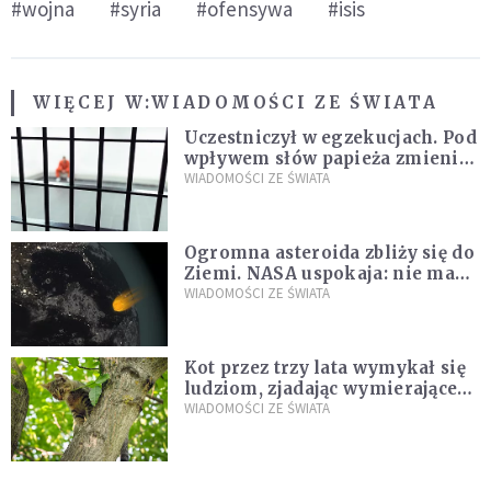
#wojna
#syria
#ofensywa
#isis
WIĘCEJ W:
WIADOMOŚCI ZE ŚWIATA
Uczestniczył w egzekucjach. Pod
wpływem słów papieża zmienił
zdanie
WIADOMOŚCI ZE ŚWIATA
Ogromna asteroida zbliży się do
Ziemi. NASA uspokaja: nie ma
zagrożenia
WIADOMOŚCI ZE ŚWIATA
Kot przez trzy lata wymykał się
ludziom, zjadając wymierające
kaczki. W końcu popełnił
WIADOMOŚCI ZE ŚWIATA
fatalny błąd