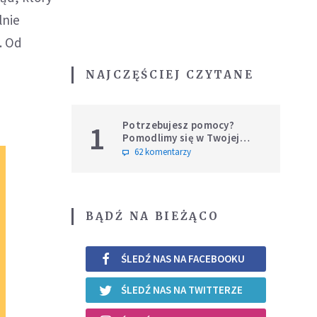
lnie
. Od
NAJCZĘŚCIEJ CZYTANE
Potrzebujesz pomocy?
1
Pomodlimy się w Twojej
intencji
62 komentarzy
BĄDŹ NA BIEŻĄCO
ŚLEDŹ NAS NA FACEBOOKU
ŚLEDŹ NAS NA TWITTERZE