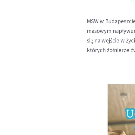
MSW w Budapeszcie
masowym napływem 
się na wejście w ży
których żołnierze ćw