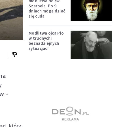
modlitwa do św.
Szarbela. Po 9
dniach mogą dziać
się cuda
Modlitwa ojca Pio
w trudnych i
beznadziejnych
sytuacjach
ana
y
w -
ąd, który