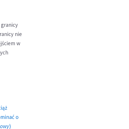
 granicy
ranicy nie
ejściem w
cych
ciąż
ominać o
howy
)