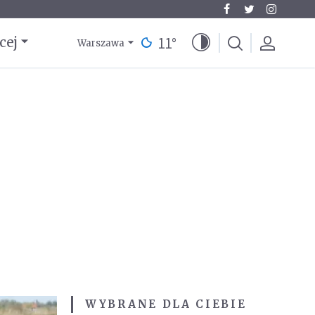
11
°
cej
Warszawa
WYBRANE DLA CIEBIE