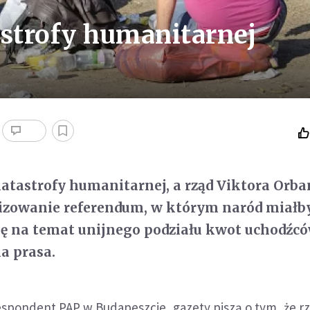
astrofy humanitarnej
katastrofy humanitarnej, a rząd Viktora Orb
izowanie referendum, w którym naród miałb
ę na temat unijnego podziału kwot uchodźcó
a prasa.
espondent PAP w Budapeszcie, gazety piszą o tym, że rz