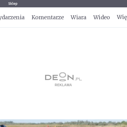
g
Sklep
Wię
darzenia
Komentarze
Wiara
Wideo