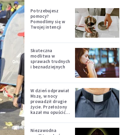
Potrzebujesz
pomocy?
Pomodlimy się w
Twojej intencji
Skuteczna
modlitwa w
sprawach trudnych
i beznadziejnych
W dzień odprawiał
Mszę, w nocy
prowadził drugie
życie. Przełożony
kazał mu opuścić
zakon
Niezawodna