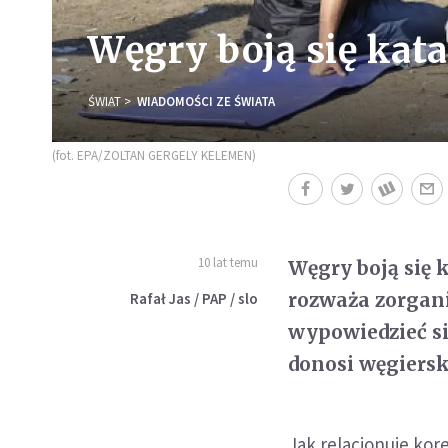
Węgry boją się kat
ŚWIAT
WIADOMOŚCI ZE ŚWIATA
(fot. EPA/ZOLTAN GERGELY KELEMEN)
10 lat temu
Węgry boją się 
rozważa zorgan
Rafał Jas / PAP / slo
wypowiedzieć si
donosi węgiersk
Jak relacjonuje kor