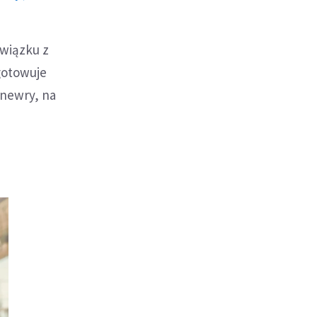
wiązku z
gotowuje
anewry, na