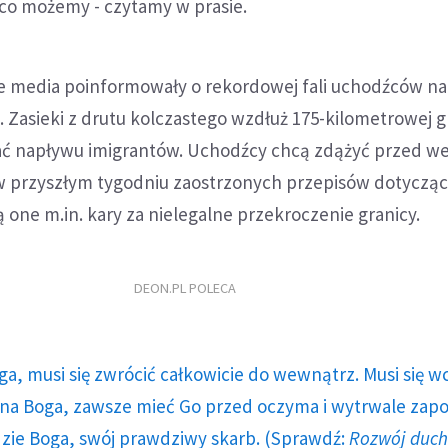
co możemy - czytamy w prasie.
e media poinformowały o rekordowej fali uchodźców na
. Zasieki z drutu kolczastego wzdłuż 175-kilometrowej g
ć napływu imigrantów. Uchodźcy chcą zdążyć przed w
w przyszłym tygodniu zaostrzonych przepisów dotyczą
ą one m.in. kary za nielegalne przekroczenie granicy.
DEON.PL POLECA
ga, musi się zwrócić całkowicie do wewnątrz. Musi się w
a Boga, zawsze mieć Go przed oczyma i wytrwale zap
dzie Boga, swój prawdziwy skarb. (Sprawdź:
Rozwój duc