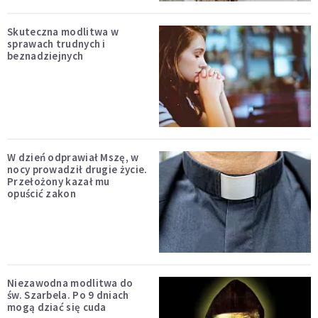
Skuteczna modlitwa w
sprawach trudnych i
beznadziejnych
W dzień odprawiał Mszę, w
nocy prowadził drugie życie.
Przełożony kazał mu
opuścić zakon
Niezawodna modlitwa do
św. Szarbela. Po 9 dniach
mogą dziać się cuda