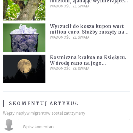
ludziom, zjadając wymierające
kaczki. W końcu popełnił
WIADOMOŚCI ZE ŚWIATA
fatalny błąd
Wyrzucił do kosza kupon wart
milion euro. Służby ruszyły na
poszukiwania
WIADOMOŚCI ZE ŚWIATA
Kosmiczna kraksa na Księżycu.
W środę rano na jego
powierzchni dojdzie do
WIADOMOŚCI ZE ŚWIATA
niezwykłego zdarzenia
SKOMENTUJ ARTYKUŁ
Węgry: napływ migrantów został zatrzymany