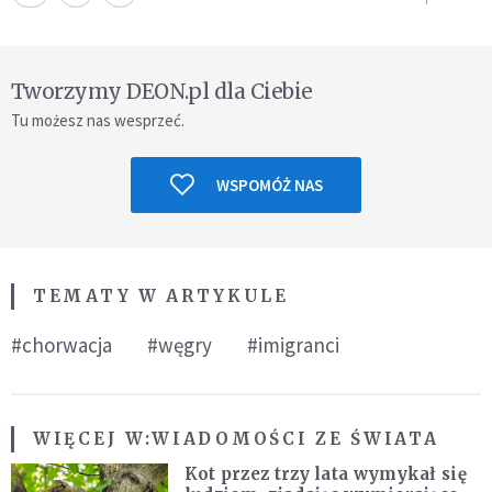
Tworzymy DEON.pl dla Ciebie
Tu możesz nas wesprzeć.
WSPOMÓŻ NAS
TEMATY W ARTYKULE
#chorwacja
#węgry
#imigranci
WIĘCEJ W:
WIADOMOŚCI ZE ŚWIATA
Kot przez trzy lata wymykał się