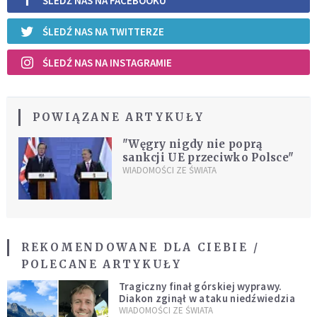
ŚLEDŹ NAS NA FACEBOOKU
ŚLEDŹ NAS NA TWITTERZE
ŚLEDŹ NAS NA INSTAGRAMIE
POWIĄZANE ARTYKUŁY
"Węgry nigdy nie poprą
sankcji UE przeciwko Polsce"
WIADOMOŚCI ZE ŚWIATA
REKOMENDOWANE DLA CIEBIE /
POLECANE ARTYKUŁY
Tragiczny finał górskiej wyprawy.
Diakon zginął w ataku niedźwiedzia
WIADOMOŚCI ZE ŚWIATA