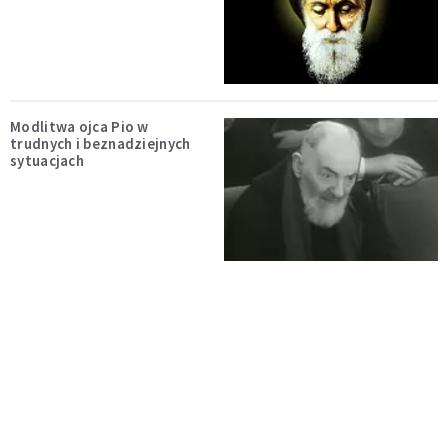
Modlitwa ojca Pio w
trudnych i beznadziejnych
sytuacjach