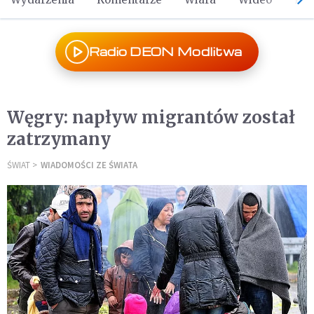
Radio DEON Modlitwa
Węgry: napływ migrantów został
zatrzymany
ŚWIAT
WIADOMOŚCI ZE ŚWIATA