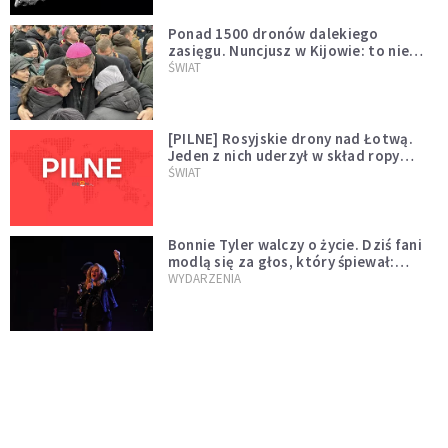
Ponad 1500 dronów dalekiego
zasięgu. Nuncjusz w Kijowie: to nie
wygląda na wolę zakończenia wojny
ŚWIAT
[PILNE] Rosyjskie drony nad Łotwą.
Jeden z nich uderzył w skład ropy
naftowej
ŚWIAT
Bonnie Tyler walczy o życie. Dziś fani
modlą się za głos, który śpiewał:
"Lord, help me"
WYDARZENIA