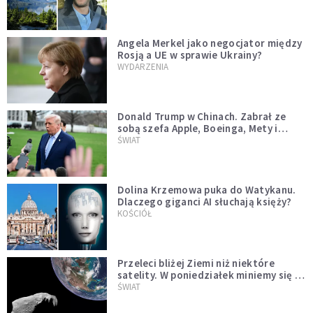
Angela Merkel jako negocjator między
Rosją a UE w sprawie Ukrainy?
WYDARZENIA
Donald Trump w Chinach. Zabrał ze
sobą szefa Apple, Boeinga, Mety i
Muska
ŚWIAT
Dolina Krzemowa puka do Watykanu.
Dlaczego giganci AI słuchają księży?
KOŚCIÓŁ
Przeleci bliżej Ziemi niż niektóre
satelity. W poniedziałek miniemy się z
asteroidą, która poprzedzi znacznie
ŚWIAT
większego "gościa"