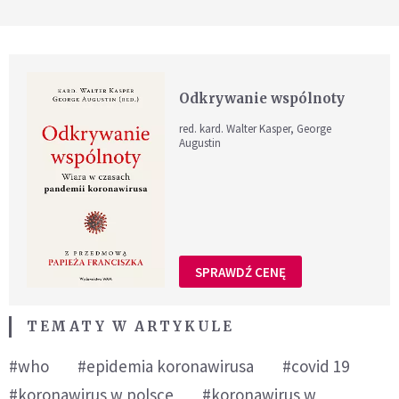
Odkrywanie wspólnoty
red. kard. Walter Kasper, George
Augustin
SPRAWDŹ CENĘ
TEMATY W ARTYKULE
#who
#epidemia koronawirusa
#covid 19
#koronawirus w polsce
#koronawirus w