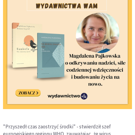
"Przyszedł czas zaostrzyć środki" - stwierdził szef
europejskiego regionu WHO, zauważając, że wirus