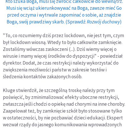
Kto szuka Boga, musi się zwrócić całkowicie do wewnątrz.
Musi się wciąż ukierunkowywać na Boga, zawsze mieć Go
przed oczyma i wytrwale zapominać o sobie, aż znajdzie
Boga, swój prawdziwy skarb. (Sprawdź:
Rozwój duchowy
)
"To, co rozumiemy dziś przez lockdown, nie jest tym, czym
był lockdown wiosną. Wtedy to było całkowite zamknięcie.
Zostaliśmy wówczas zaskoczeni (...). Dziś wiemy więcej o
wirusie i mamy więcej środków do dyspozycji" - powiedział
dyrektor. Dodał, że czas restrykcji należy wykorzystać do
zwiększenia możliwości państw w zakresie testów i
śledzenia kontaktów zakażonych osób.
Kluge stwierdził, że szczególną troskę należy przy tym
poświęcić, by zminimalizować efekty uboczne restrykcji,
zwłaszcza jeśli chodzi o opiekę nad chorymi na inne choroby.
Zaapelował też, by zamknięcie szkół było stosowane tylko
w ostateczności, by nie pozbawiać dzieci edukacji. Ekspert
wezwał rządy do jasnego komunikowania wprowadzonych