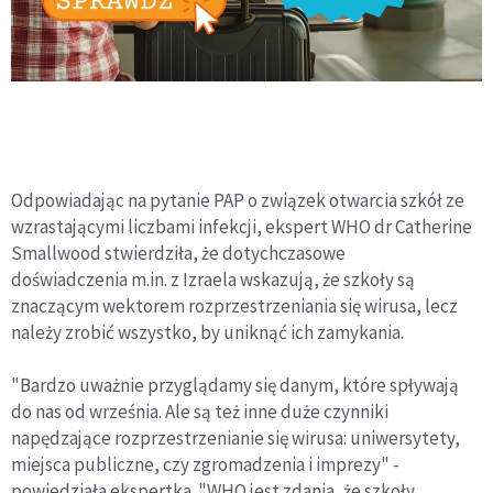
Odpowiadając na pytanie PAP o związek otwarcia szkół ze
wzrastającymi liczbami infekcji, ekspert WHO dr Catherine
Smallwood stwierdziła, że dotychczasowe
doświadczenia m.in. z Izraela wskazują, że szkoły są
znaczącym wektorem rozprzestrzeniania się wirusa, lecz
należy zrobić wszystko, by uniknąć ich zamykania.
"Bardzo uważnie przyglądamy się danym, które spływają
do nas od września. Ale są też inne duże czynniki
napędzające rozprzestrzenianie się wirusa: uniwersytety,
miejsca publiczne, czy zgromadzenia i imprezy" -
powiedziała ekspertka. "WHO jest zdania, że szkoły