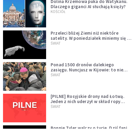
Dolina Krzemowa puka do Watykanu.
Dlaczego giganci AI słuchają księży?
KOŚCIÓŁ
Przeleci bliżej Ziemi niż niektóre
satelity. W poniedziałek miniemy się z
asteroidą, która poprzedzi znacznie
ŚWIAT
większego "gościa"
Ponad 1500 dronów dalekiego
zasięgu. Nuncjusz w Kijowie: to nie
wygląda na wolę zakończenia wojny
ŚWIAT
[PILNE] Rosyjskie drony nad Łotwą.
Jeden z nich uderzył w skład ropy
naftowej
ŚWIAT
Bonnie Tyler walczy o życie. Dziś fani
modlą się za głos, który śpiewał: