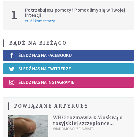
1
Potrzebujesz pomocy? Pomodlimy się w Twojej
intencji
62 komentarzy
BĄDŹ NA BIEŻĄCO
ŚLEDŹ NAS NA FACEBOOKU
ŚLEDŹ NAS NA TWITTERZE
ŚLEDŹ NAS NA INSTAGRAMIE
POWIĄZANE ARTYKUŁY
WHO rozmawia z Moskwą o
rosyjskiej szczepionce
przeciwko koronawirusowi
WIADOMOŚCI ZE ŚWIATA