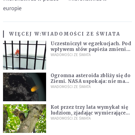
europie
WIĘCEJ W:
WIADOMOŚCI ZE ŚWIATA
Uczestniczył w egzekucjach. Pod
wpływem słów papieża zmienił
zdanie
WIADOMOŚCI ZE ŚWIATA
Ogromna asteroida zbliży się do
Ziemi. NASA uspokaja: nie ma
zagrożenia
WIADOMOŚCI ZE ŚWIATA
Kot przez trzy lata wymykał się
ludziom, zjadając wymierające
kaczki. W końcu popełnił
WIADOMOŚCI ZE ŚWIATA
fatalny błąd