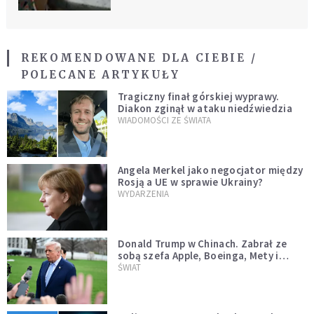
REKOMENDOWANE DLA CIEBIE /
POLECANE ARTYKUŁY
Tragiczny finał górskiej wyprawy.
Diakon zginął w ataku niedźwiedzia
WIADOMOŚCI ZE ŚWIATA
Angela Merkel jako negocjator między
Rosją a UE w sprawie Ukrainy?
WYDARZENIA
Donald Trump w Chinach. Zabrał ze
sobą szefa Apple, Boeinga, Mety i
Muska
ŚWIAT