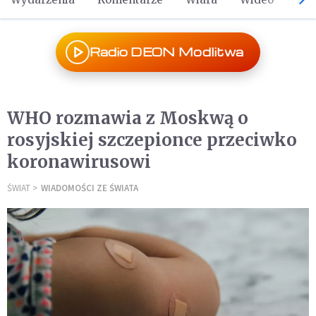
Radio DEON Modlitwa
WHO rozmawia z Moskwą o
rosyjskiej szczepionce przeciwko
koronawirusowi
ŚWIAT
WIADOMOŚCI ZE ŚWIATA