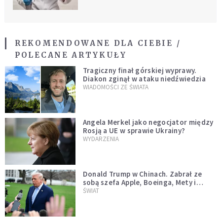
REKOMENDOWANE DLA CIEBIE /
POLECANE ARTYKUŁY
Tragiczny finał górskiej wyprawy.
Diakon zginął w ataku niedźwiedzia
WIADOMOŚCI ZE ŚWIATA
Angela Merkel jako negocjator między
Rosją a UE w sprawie Ukrainy?
WYDARZENIA
Donald Trump w Chinach. Zabrał ze
sobą szefa Apple, Boeinga, Mety i
Muska
ŚWIAT