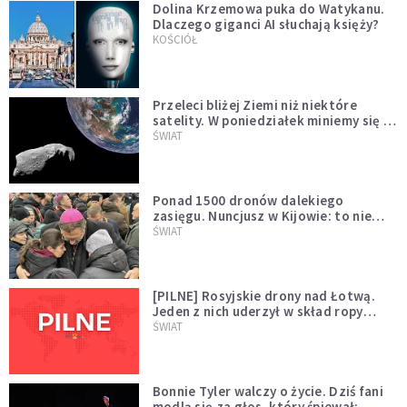
Dolina Krzemowa puka do Watykanu.
Dlaczego giganci AI słuchają księży?
KOŚCIÓŁ
Przeleci bliżej Ziemi niż niektóre
satelity. W poniedziałek miniemy się z
asteroidą, która poprzedzi znacznie
ŚWIAT
większego "gościa"
Ponad 1500 dronów dalekiego
zasięgu. Nuncjusz w Kijowie: to nie
wygląda na wolę zakończenia wojny
ŚWIAT
[PILNE] Rosyjskie drony nad Łotwą.
Jeden z nich uderzył w skład ropy
naftowej
ŚWIAT
Bonnie Tyler walczy o życie. Dziś fani
modlą się za głos, który śpiewał: