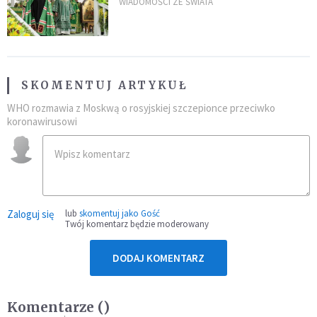
wychwala Putina
WIADOMOŚCI ZE ŚWIATA
SKOMENTUJ ARTYKUŁ
WHO rozmawia z Moskwą o rosyjskiej szczepionce przeciwko
koronawirusowi
Zaloguj się
lub
skomentuj jako Gość
Twój komentarz będzie moderowany
DODAJ KOMENTARZ
Komentarze (
)