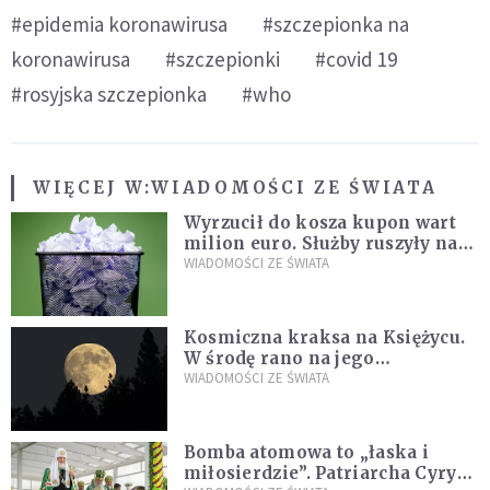
#epidemia koronawirusa
#szczepionka na
koronawirusa
#szczepionki
#covid 19
#rosyjska szczepionka
#who
WIĘCEJ W:
WIADOMOŚCI ZE ŚWIATA
Wyrzucił do kosza kupon wart
milion euro. Służby ruszyły na
poszukiwania
WIADOMOŚCI ZE ŚWIATA
Kosmiczna kraksa na Księżycu.
W środę rano na jego
powierzchni dojdzie do
WIADOMOŚCI ZE ŚWIATA
niezwykłego zdarzenia
Bomba atomowa to „łaska i
miłosierdzie”. Patriarcha Cyryl