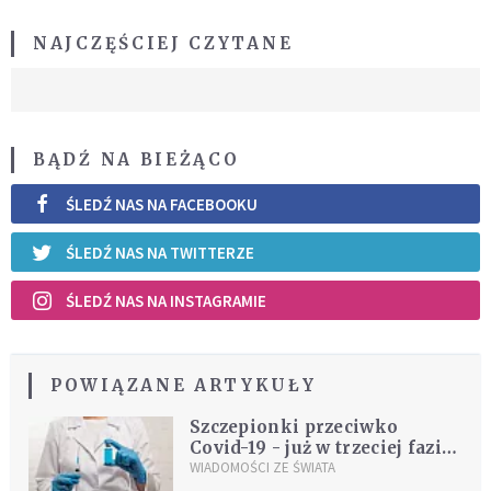
NAJCZĘŚCIEJ CZYTANE
BĄDŹ NA BIEŻĄCO
ŚLEDŹ NAS NA FACEBOOKU
ŚLEDŹ NAS NA TWITTERZE
ŚLEDŹ NAS NA INSTAGRAMIE
POWIĄZANE ARTYKUŁY
Szczepionki przeciwko
Covid-19 - już w trzeciej fazie
badań klinicznych
WIADOMOŚCI ZE ŚWIATA