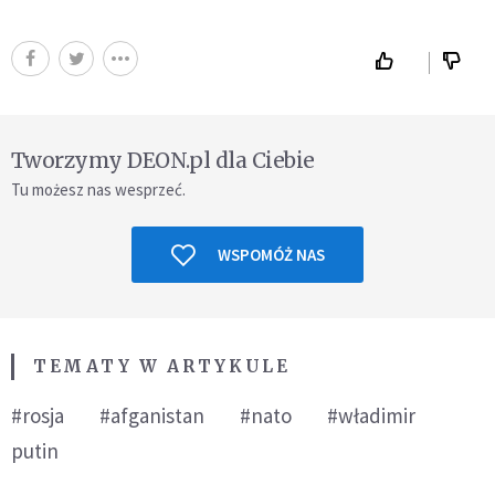
Tworzymy DEON.pl dla Ciebie
Tu możesz nas wesprzeć.
WSPOMÓŻ NAS
TEMATY W ARTYKULE
#rosja
#afganistan
#nato
#władimir
putin