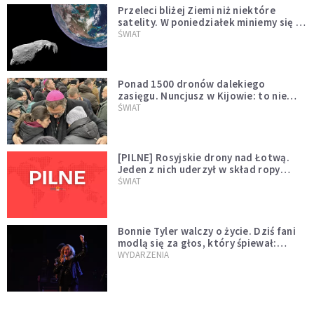
Przeleci bliżej Ziemi niż niektóre
satelity. W poniedziałek miniemy się z
asteroidą, która poprzedzi znacznie
ŚWIAT
większego "gościa"
Ponad 1500 dronów dalekiego
zasięgu. Nuncjusz w Kijowie: to nie
wygląda na wolę zakończenia wojny
ŚWIAT
[PILNE] Rosyjskie drony nad Łotwą.
Jeden z nich uderzył w skład ropy
naftowej
ŚWIAT
Bonnie Tyler walczy o życie. Dziś fani
modlą się za głos, który śpiewał:
"Lord, help me"
WYDARZENIA