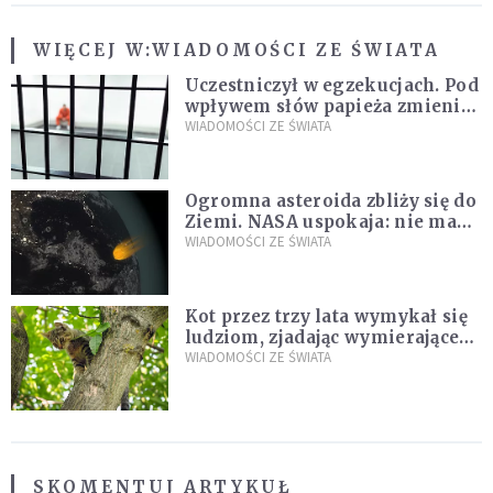
WIĘCEJ W:
WIADOMOŚCI ZE ŚWIATA
Uczestniczył w egzekucjach. Pod
wpływem słów papieża zmienił
zdanie
WIADOMOŚCI ZE ŚWIATA
Ogromna asteroida zbliży się do
Ziemi. NASA uspokaja: nie ma
zagrożenia
WIADOMOŚCI ZE ŚWIATA
Kot przez trzy lata wymykał się
ludziom, zjadając wymierające
kaczki. W końcu popełnił
WIADOMOŚCI ZE ŚWIATA
fatalny błąd
SKOMENTUJ ARTYKUŁ