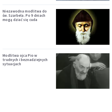
Niezawodna modlitwa do
św. Szarbela. Po 9 dniach
mogą dziać się cuda
Modlitwa ojca Pio w
trudnych i beznadziejnych
sytuacjach