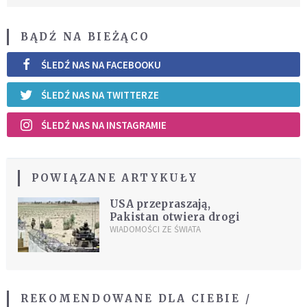
BĄDŹ NA BIEŻĄCO
ŚLEDŹ NAS NA FACEBOOKU
ŚLEDŹ NAS NA TWITTERZE
ŚLEDŹ NAS NA INSTAGRAMIE
POWIĄZANE ARTYKUŁY
USA przepraszają,
Pakistan otwiera drogi
WIADOMOŚCI ZE ŚWIATA
REKOMENDOWANE DLA CIEBIE /