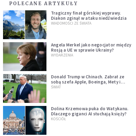
POLECANE ARTYKUŁY
Tragiczny finał górskiej wyprawy.
Diakon zginął w ataku niedźwiedzia
WIADOMOŚCI ZE ŚWIATA
Angela Merkel jako negocjator między
Rosją a UE w sprawie Ukrainy?
WYDARZENIA
Donald Trump w Chinach. Zabrał ze
sobą szefa Apple, Boeinga, Mety i
Muska
ŚWIAT
Dolina Krzemowa puka do Watykanu.
Dlaczego giganci AI słuchają księży?
KOŚCIÓŁ