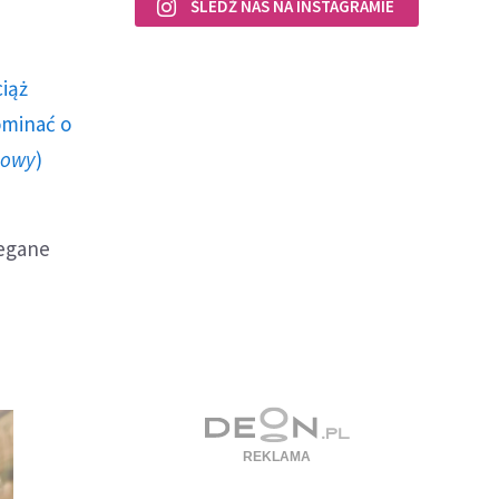
ŚLEDŹ NAS NA INSTAGRAMIE
ciąż
ominać o
howy
)
zegane