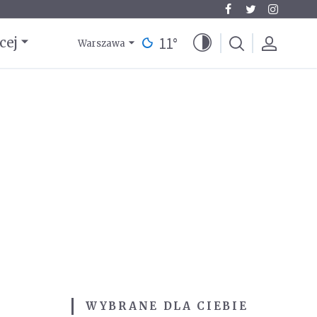
11
°
cej
Warszawa
WYBRANE DLA CIEBIE