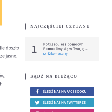
NAJCZĘŚCIEJ CZYTANE
Potrzebujesz pomocy?
1
Nie doszło
Pomodlimy się w Twojej
intencji
62 komentarzy
ze jasne.
ów.
BĄDŹ NA BIEŻĄCO
ch
ŚLEDŹ NAS NA FACEBOOKU
ŚLEDŹ NAS NA TWITTERZE