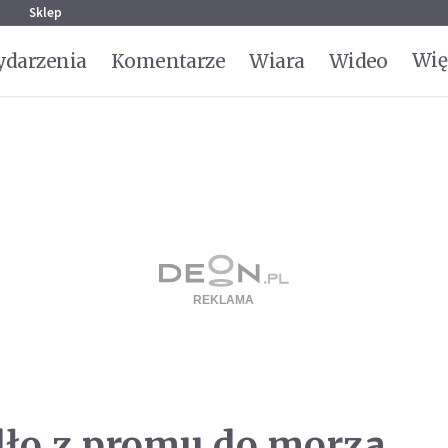
g
Sklep
Wię
darzenia
Komentarze
Wiara
Wideo
dło z promu do morza