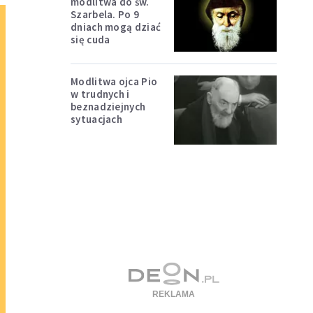
modlitwa do św.
Szarbela. Po 9
dniach mogą dziać
się cuda
Modlitwa ojca Pio
w trudnych i
beznadziejnych
sytuacjach