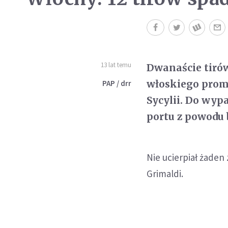
13 lat temu
Dwanaście tirów
włoskiego promu
PAP / drr
Sycylii. Do wyp
portu z powodu 
Nie ucierpiał żaden
Grimaldi.