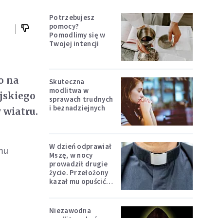
Potrzebujesz
pomocy?
Pomodlimy się w
Twojej intencji
o na
Skuteczna
modlitwa w
ijskiego
sprawach trudnych
i beznadziejnych
 wiatru.
W dzień odprawiał
omu
Mszę, w nocy
prowadził drugie
życie. Przełożony
kazał mu opuścić
zakon
Niezawodna