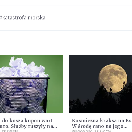
#katastrofa morska
ł do kosza kupon wart
Kosmiczna kraksa na Ks
uro. Służby ruszyły na
W środę rano na jego
wania
 ZE ŚWIATA
powierzchni dojdzie do
WIADOMOŚCI ZE ŚWIATA