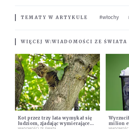
#włochy
TEMATY W ARTYKULE
WIĘCEJ W:
WIADOMOŚCI ZE ŚWIATA
Kot przez trzy lata wymykał się
Wyrzuci
ludziom, zjadając wymierające
milion e
kaczki. W końcu popełnił fatalny
WIADOMOŚCI ZE ŚWIATA
poszuki
WIADOMOŚCI