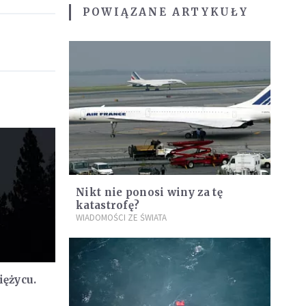
POWIĄZANE ARTYKUŁY
Nikt nie ponosi winy za tę
katastrofę?
WIADOMOŚCI ZE ŚWIATA
iężycu.