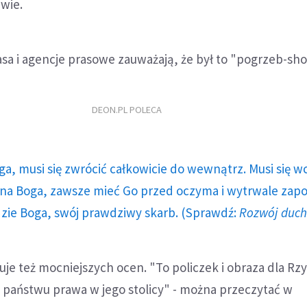
wie.
rasa i agencje prasowe zauważają, że był to "pogrzeb-sh
DEON.PL POLECA
ga, musi się zwrócić całkowicie do wewnątrz. Musi się w
a Boga, zawsze mieć Go przed oczyma i wytrwale zap
dzie Boga, swój prawdziwy skarb. (Sprawdź:
Rozwój duc
je też mocniejszych ocen. "To policzek i obraza dla Rz
państwu prawa w jego stolicy" - można przeczytać w