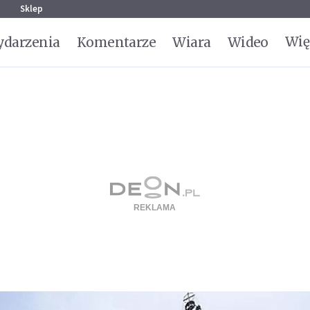
g
Sklep
Wię
darzenia
Komentarze
Wiara
Wideo