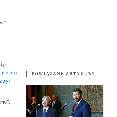
ow".
ciąż
ominać o
POWIĄZANE ARTYKUŁY
howy
)
ymu",