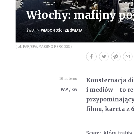
Włochy: mafijny p
ŚWIAT
WIADOMOŚCI ZE ŚWIATA
(fot. PAP/EPA/MASSIMO PERCOSSI)
10 lat temu
Konsternacja di
i mediów - to r
PAP / kw
przypominający 
filmu, kareta z
Sceny, które trafił