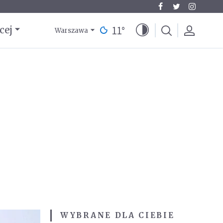
11
°
cej
Warszawa
WYBRANE DLA CIEBIE