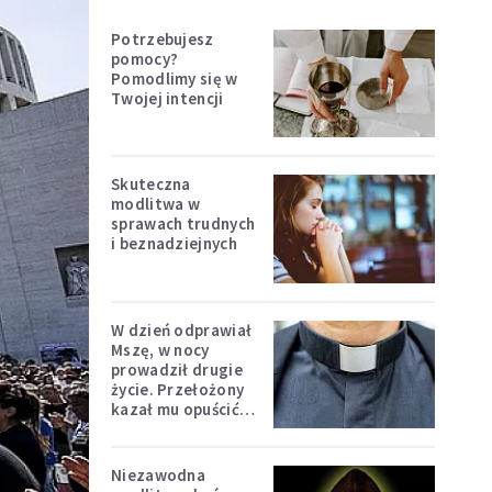
Potrzebujesz
pomocy?
Pomodlimy się w
Twojej intencji
Skuteczna
modlitwa w
sprawach trudnych
i beznadziejnych
W dzień odprawiał
Mszę, w nocy
prowadził drugie
życie. Przełożony
kazał mu opuścić
zakon
Niezawodna