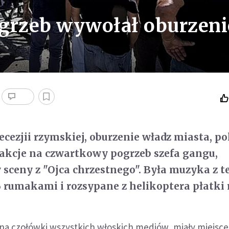
ogrzeb wywołał oburzeni
ecezjii rzymskiej, oburzenie władz miasta, p
eakcje na czwartkowy pogrzeb szefa gangu,
sceny z "Ojca chrzestnego". Była muzyka z t
 6 rumakami i rozsypane z helikoptera płatki 
y na czołówki wszystkich włoskich mediów, miały miejsc