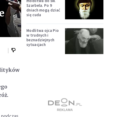
modlitwa do św.
Szarbela. Po 9
e
dniach mogą dziać
się cuda
Modlitwa ojca Pio
w trudnych i
beznadziejnych
sytuacjach
olityków
ego
róż.
e podczas