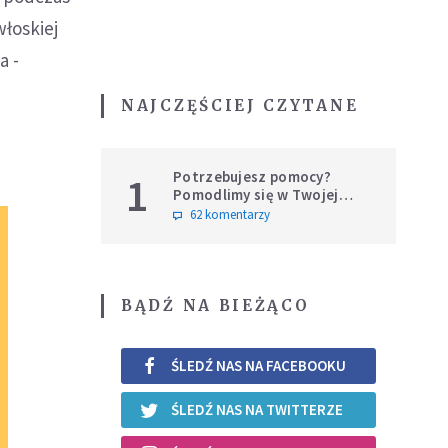
łoskiej
a -
NAJCZĘŚCIEJ CZYTANE
Potrzebujesz pomocy?
1
Pomodlimy się w Twojej
intencji
62 komentarzy
BĄDŹ NA BIEŻĄCO
ŚLEDŹ NAS NA FACEBOOKU
ŚLEDŹ NAS NA TWITTERZE