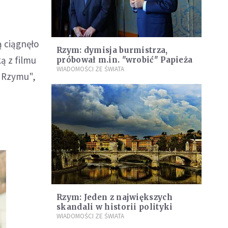
ą ciągnęło
Rzym: dymisja burmistrza,
ą z filmu
próbował m.in. "wrobić" Papieża
WIADOMOŚCI ZE ŚWIATA
l Rzymu",
Rzym: Jeden z największych
skandali w historii polityki
WIADOMOŚCI ZE ŚWIATA