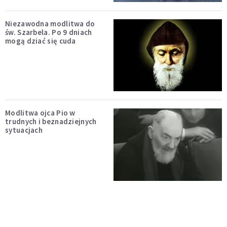
Niezawodna modlitwa do
św. Szarbela. Po 9 dniach
mogą dziać się cuda
Modlitwa ojca Pio w
trudnych i beznadziejnych
sytuacjach