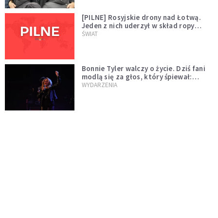
[PILNE] Rosyjskie drony nad Łotwą.
Jeden z nich uderzył w skład ropy
naftowej
ŚWIAT
Bonnie Tyler walczy o życie. Dziś fani
modlą się za głos, który śpiewał:
"Lord, help me"
WYDARZENIA