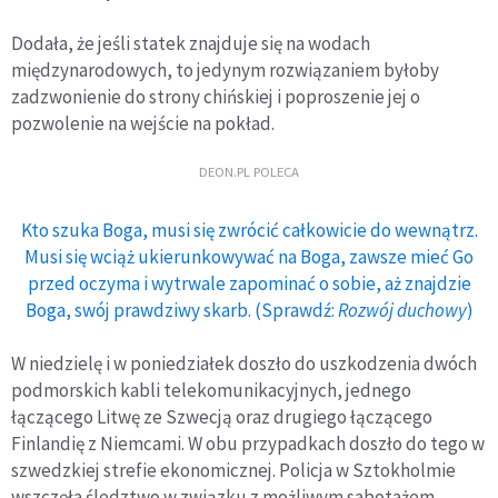
Dodała, że jeśli statek znajduje się na wodach
międzynarodowych, to jedynym rozwiązaniem byłoby
zadzwonienie do strony chińskiej i poproszenie jej o
pozwolenie na wejście na pokład.
DEON.PL POLECA
Kto szuka Boga, musi się zwrócić całkowicie do wewnątrz.
Musi się wciąż ukierunkowywać na Boga, zawsze mieć Go
przed oczyma i wytrwale zapominać o sobie, aż znajdzie
Boga, swój prawdziwy skarb. (Sprawdź:
Rozwój duchowy
)
W niedzielę i w poniedziałek doszło do uszkodzenia dwóch
podmorskich kabli telekomunikacyjnych, jednego
łączącego Litwę ze Szwecją oraz drugiego łączącego
Finlandię z Niemcami. W obu przypadkach doszło do tego w
szwedzkiej strefie ekonomicznej. Policja w Sztokholmie
wszczęła śledztwo w związku z możliwym sabotażem.