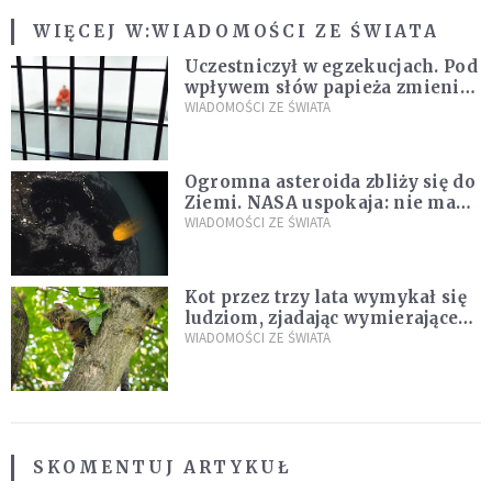
WIĘCEJ W:
WIADOMOŚCI ZE ŚWIATA
Uczestniczył w egzekucjach. Pod
wpływem słów papieża zmienił
zdanie
WIADOMOŚCI ZE ŚWIATA
Ogromna asteroida zbliży się do
Ziemi. NASA uspokaja: nie ma
zagrożenia
WIADOMOŚCI ZE ŚWIATA
Kot przez trzy lata wymykał się
ludziom, zjadając wymierające
kaczki. W końcu popełnił
WIADOMOŚCI ZE ŚWIATA
fatalny błąd
SKOMENTUJ ARTYKUŁ