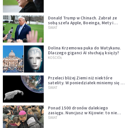
Donald Trump w Chinach. Zabrał ze
sobą szefa Apple, Boeinga, Mety i
Muska
ŚWIAT
Dolina Krzemowa puka do Watykanu.
Dlaczego giganci AI słuchają księży?
KOŚCIÓŁ
Przeleci bliżej Ziemi niż niektóre
satelity. W poniedziałek miniemy się z
asteroidą, która poprzedzi znacznie
ŚWIAT
większego "gościa"
Ponad 1500 dronów dalekiego
zasięgu. Nuncjusz w Kijowie: to nie
wygląda na wolę zakończenia wojny
ŚWIAT