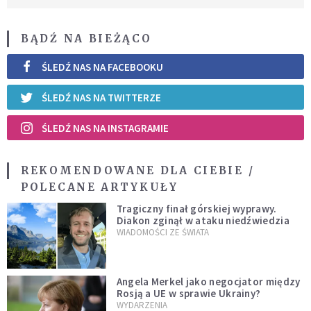
BĄDŹ NA BIEŻĄCO
ŚLEDŹ NAS NA FACEBOOKU
ŚLEDŹ NAS NA TWITTERZE
ŚLEDŹ NAS NA INSTAGRAMIE
REKOMENDOWANE DLA CIEBIE /
POLECANE ARTYKUŁY
Tragiczny finał górskiej wyprawy.
Diakon zginął w ataku niedźwiedzia
WIADOMOŚCI ZE ŚWIATA
Angela Merkel jako negocjator między
Rosją a UE w sprawie Ukrainy?
WYDARZENIA