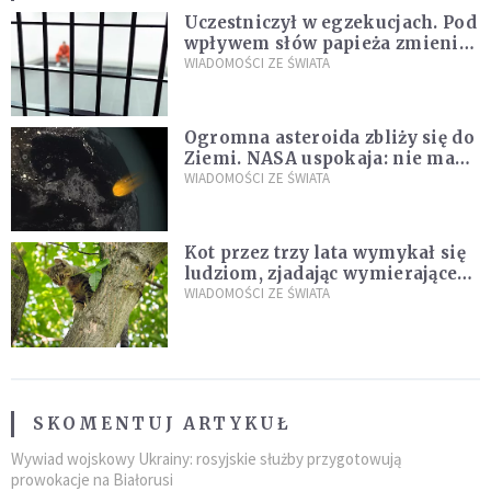
Uczestniczył w egzekucjach. Pod
wpływem słów papieża zmienił
zdanie
WIADOMOŚCI ZE ŚWIATA
Ogromna asteroida zbliży się do
Ziemi. NASA uspokaja: nie ma
zagrożenia
WIADOMOŚCI ZE ŚWIATA
Kot przez trzy lata wymykał się
ludziom, zjadając wymierające
kaczki. W końcu popełnił
WIADOMOŚCI ZE ŚWIATA
fatalny błąd
SKOMENTUJ ARTYKUŁ
Wywiad wojskowy Ukrainy: rosyjskie służby przygotowują
prowokacje na Białorusi