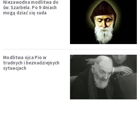
Niezawodna modlitwa do
św. Szarbela. Po 9 dniach
mogą dziać się cuda
Modlitwa ojca Pio w
trudnych i beznadziejnych
sytuacjach