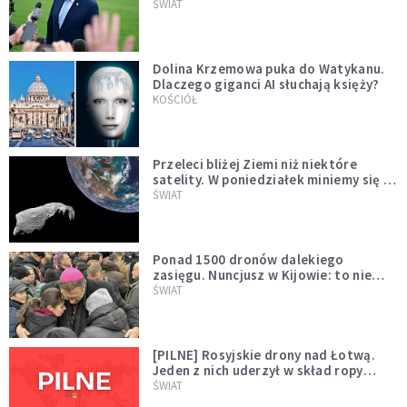
Muska
ŚWIAT
Dolina Krzemowa puka do Watykanu.
Dlaczego giganci AI słuchają księży?
KOŚCIÓŁ
Przeleci bliżej Ziemi niż niektóre
satelity. W poniedziałek miniemy się z
asteroidą, która poprzedzi znacznie
ŚWIAT
większego "gościa"
Ponad 1500 dronów dalekiego
zasięgu. Nuncjusz w Kijowie: to nie
wygląda na wolę zakończenia wojny
ŚWIAT
[PILNE] Rosyjskie drony nad Łotwą.
Jeden z nich uderzył w skład ropy
naftowej
ŚWIAT