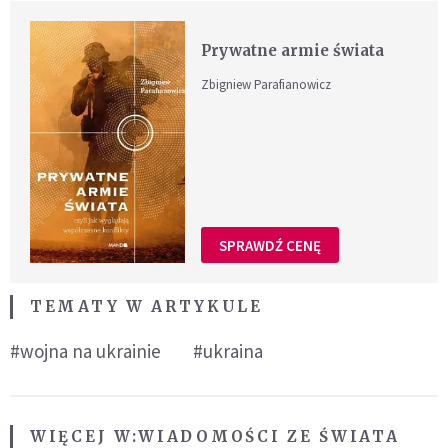
Prywatne armie świata
Zbigniew Parafianowicz
SPRAWDŹ CENĘ
TEMATY W ARTYKULE
#wojna na ukrainie
#ukraina
WIĘCEJ W:
WIADOMOŚCI ZE ŚWIATA