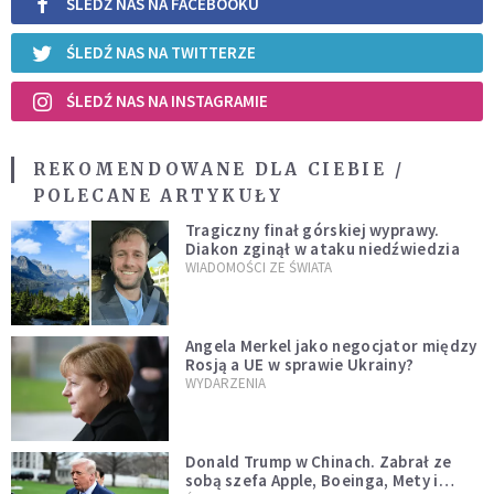
ŚLEDŹ NAS NA FACEBOOKU
ŚLEDŹ NAS NA TWITTERZE
ŚLEDŹ NAS NA INSTAGRAMIE
REKOMENDOWANE DLA CIEBIE /
POLECANE ARTYKUŁY
Tragiczny finał górskiej wyprawy.
Diakon zginął w ataku niedźwiedzia
WIADOMOŚCI ZE ŚWIATA
Angela Merkel jako negocjator między
Rosją a UE w sprawie Ukrainy?
WYDARZENIA
Donald Trump w Chinach. Zabrał ze
sobą szefa Apple, Boeinga, Mety i