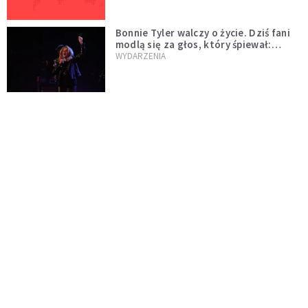
Bonnie Tyler walczy o życie. Dziś fani
modlą się za głos, który śpiewał:
"Lord, help me"
WYDARZENIA