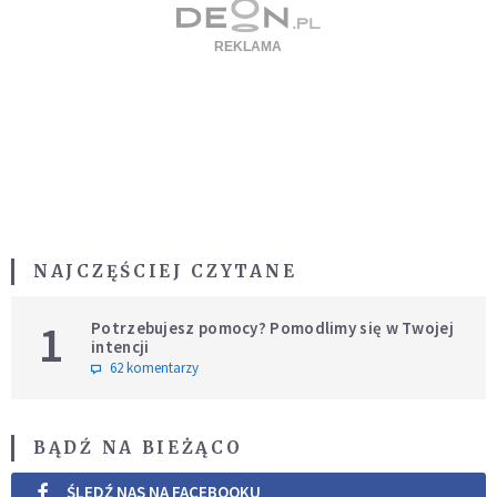
NAJCZĘŚCIEJ CZYTANE
1
Potrzebujesz pomocy? Pomodlimy się w Twojej
intencji
62 komentarzy
BĄDŹ NA BIEŻĄCO
ŚLEDŹ NAS NA FACEBOOKU