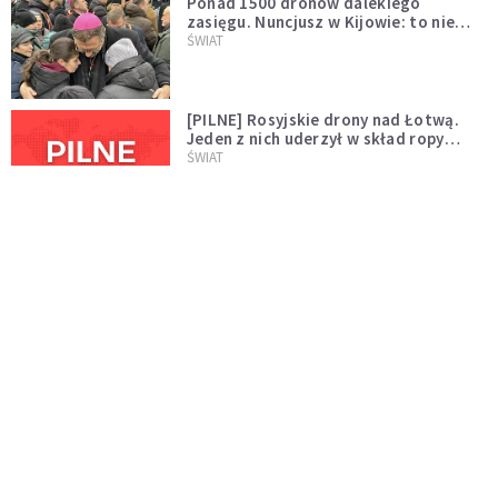
Ponad 1500 dronów dalekiego
zasięgu. Nuncjusz w Kijowie: to nie
wygląda na wolę zakończenia wojny
ŚWIAT
[PILNE] Rosyjskie drony nad Łotwą.
Jeden z nich uderzył w skład ropy
naftowej
ŚWIAT
Bonnie Tyler walczy o życie. Dziś fani
modlą się za głos, który śpiewał:
"Lord, help me"
WYDARZENIA