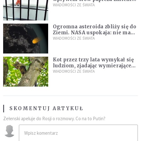
zdanie
WIADOMOŚCI ZE ŚWIATA
Ogromna asteroida zbliży się do
Ziemi. NASA uspokaja: nie ma
zagrożenia
WIADOMOŚCI ZE ŚWIATA
Kot przez trzy lata wymykał się
ludziom, zjadając wymierające
kaczki. W końcu popełnił
WIADOMOŚCI ZE ŚWIATA
fatalny błąd
SKOMENTUJ ARTYKUŁ
Zełenski apeluje do Rosji o rozmowy. Co na to Putin?