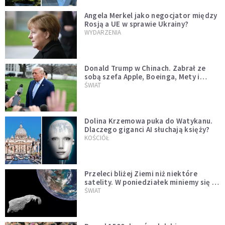
Angela Merkel jako negocjator między
Rosją a UE w sprawie Ukrainy?
WYDARZENIA
Donald Trump w Chinach. Zabrał ze
sobą szefa Apple, Boeinga, Mety i
Muska
ŚWIAT
Dolina Krzemowa puka do Watykanu.
Dlaczego giganci AI słuchają księży?
KOŚCIÓŁ
Przeleci bliżej Ziemi niż niektóre
satelity. W poniedziałek miniemy się z
asteroidą, która poprzedzi znacznie
ŚWIAT
większego "gościa"