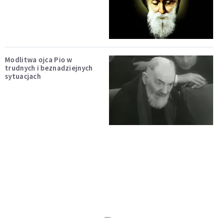
Modlitwa ojca Pio w
trudnych i beznadziejnych
sytuacjach