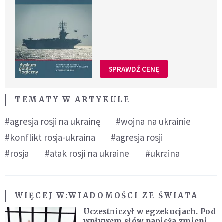
SPRAWDŹ CENĘ
TEMATY W ARTYKULE
#agresja rosji na ukrainę
#wojna na ukrainie
#konflikt rosja-ukraina
#agresja rosji
#rosja
#atak rosji na ukraine
#ukraina
WIĘCEJ W:
WIADOMOŚCI ZE ŚWIATA
Uczestniczył w egzekucjach. Pod
wpływem słów papieża zmienił