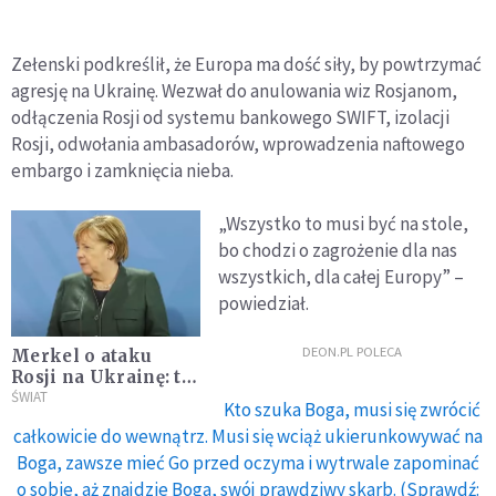
Zełenski podkreślił, że Europa ma dość siły, by powtrzymać
agresję na Ukrainę. Wezwał do anulowania wiz Rosjanom,
odłączenia Rosji od systemu bankowego SWIFT, izolacji
Rosji, odwołania ambasadorów, wprowadzenia naftowego
embargo i zamknięcia nieba.
„Wszystko to musi być na stole,
bo chodzi o zagrożenie dla nas
wszystkich, dla całej Europy” –
powiedział.
DEON.PL POLECA
Merkel o ataku
Rosji na Ukrainę: ta
wojna agresywna
ŚWIAT
Kto szuka Boga, musi się zwrócić
stanowi cezurę w
całkowicie do wewnątrz. Musi się wciąż ukierunkowywać na
historii Europy po
Boga, zawsze mieć Go przed oczyma i wytrwale zapominać
zimnej wojnie
o sobie, aż znajdzie Boga, swój prawdziwy skarb. (Sprawdź: