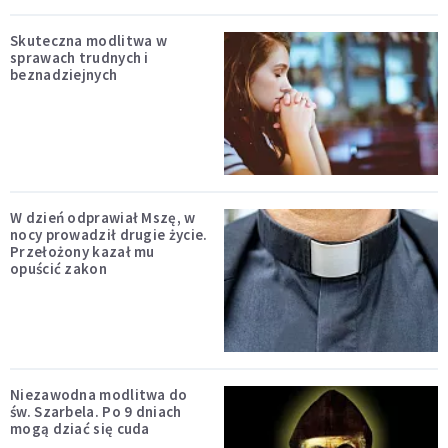
Skuteczna modlitwa w
sprawach trudnych i
beznadziejnych
W dzień odprawiał Mszę, w
nocy prowadził drugie życie.
Przełożony kazał mu
opuścić zakon
Niezawodna modlitwa do
św. Szarbela. Po 9 dniach
mogą dziać się cuda