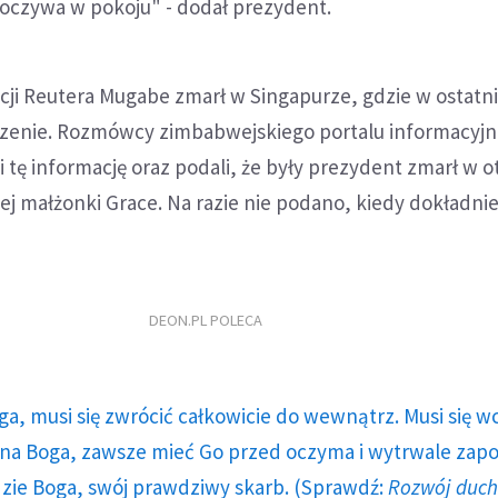
poczywa w pokoju" - dodał prezydent.
cji Reutera Mugabe zmarł w Singapurze, gdzie w ostatni
leczenie. Rozmówcy zimbabwejskiego portalu informacyj
i tę informację oraz podali, że były prezydent zmarł w 
ej małżonki Grace. Na razie nie podano, kiedy dokładnie
DEON.PL POLECA
ga, musi się zwrócić całkowicie do wewnątrz. Musi się w
a Boga, zawsze mieć Go przed oczyma i wytrwale zap
dzie Boga, swój prawdziwy skarb. (Sprawdź:
Rozwój duc