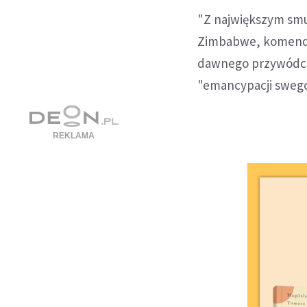
"Z największym smut
Zimbabwe, komenda
dawnego przywódcę 
"emancypacji swego