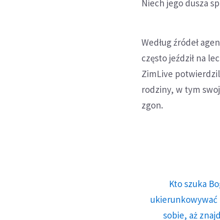
Niech jego dusza s
Według źródeł agen
często jeździł na 
ZimLive potwierdzil
rodziny, w tym swoj
zgon.
Kto szuka Bo
ukierunkowywać n
sobie, aż znaj