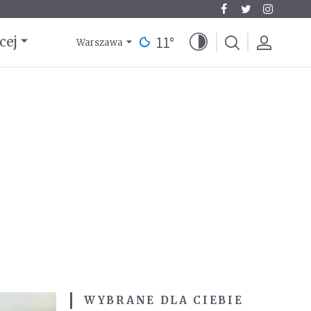
11
°
cej
Warszawa
WYBRANE DLA CIEBIE