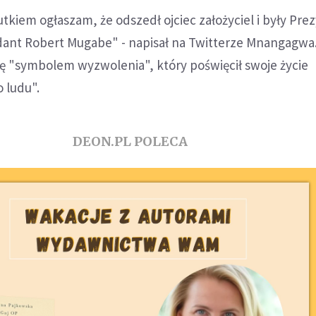
kiem ogłaszam, że odszedł ojciec założyciel i były Pre
nt Robert Mugabe" - napisał na Twitterze Mnangagwa
"symbolem wyzwolenia", który poświęcił swoje życie
 ludu".
DEON.PL POLECA