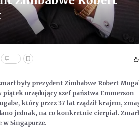
ent Zimbabwe Robert
t
 zmarł były prezydent Zimbabwe Robert Muga
 piątek urzędujący szef państwa Emmerson
be, który przez 37 lat rządził krajem, zmag
dano jednak, na co konkretnie cierpiał. Zmar
 w Singapurze.