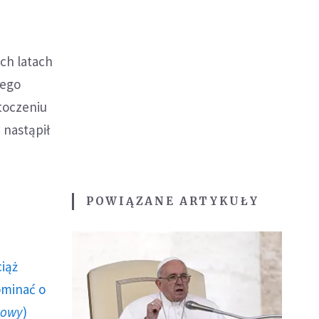
ch latach
nego
otoczeniu
 nastąpił
POWIĄZANE ARTYKUŁY
ciąż
ominać o
howy
)