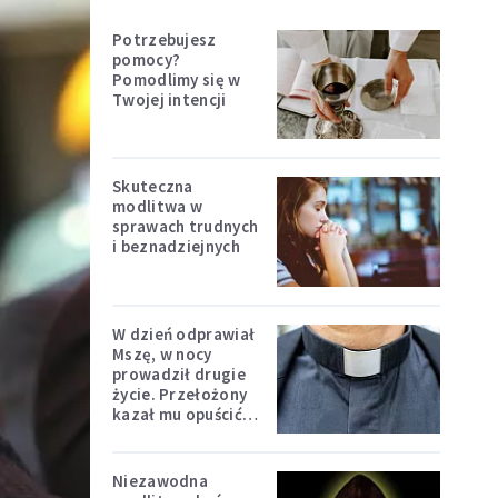
Potrzebujesz
pomocy?
Pomodlimy się w
Twojej intencji
Skuteczna
modlitwa w
sprawach trudnych
i beznadziejnych
W dzień odprawiał
Mszę, w nocy
prowadził drugie
życie. Przełożony
kazał mu opuścić
zakon
Niezawodna