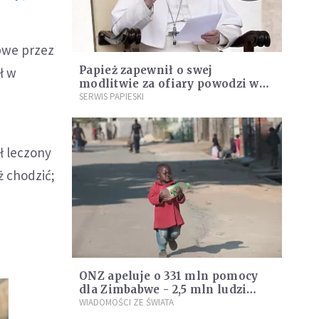
bwe przez
Papież zapewnił o swej
ł w
modlitwie za ofiary powodzi w
Mozambiku, Zimbabwe i Malawi
SERWIS PAPIESKI
ł leczony
ż chodzić;
ONZ apeluje o 331 mln pomocy
dla Zimbabwe - 2,5 mln ludzi
grozi głód
WIADOMOŚCI ZE ŚWIATA