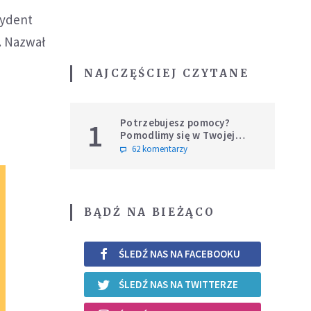
zydent
. Nazwał
NAJCZĘŚCIEJ CZYTANE
Potrzebujesz pomocy?
1
Pomodlimy się w Twojej
intencji
62 komentarzy
BĄDŹ NA BIEŻĄCO
ŚLEDŹ NAS NA FACEBOOKU
ŚLEDŹ NAS NA TWITTERZE