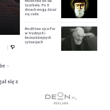
modlitwa do św.
Szarbela. Po 9
dniach mogą dziać
się cuda
Modlitwa ojca Pio
w trudnych i
beznadziejnych
sytuacjach
be -
ał się z
ł