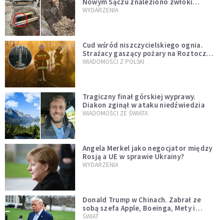
Nowym Sączu znaleziono zwłoki
mężczyzny z czasów potopu
WYDARZENIA
szwedzkiego
Cud wśród niszczycielskiego ognia.
Strażacy gaszący pożary na Roztoczu
opublikowali niezwykłe zdjęcie
WIADOMOŚCI Z POLSKI
Tragiczny finał górskiej wyprawy.
Diakon zginął w ataku niedźwiedzia
WIADOMOŚCI ZE ŚWIATA
Angela Merkel jako negocjator między
Rosją a UE w sprawie Ukrainy?
WYDARZENIA
Donald Trump w Chinach. Zabrał ze
sobą szefa Apple, Boeinga, Mety i
Muska
ŚWIAT