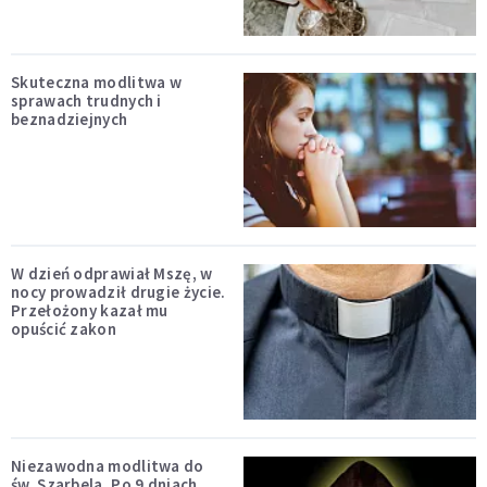
Skuteczna modlitwa w
sprawach trudnych i
beznadziejnych
W dzień odprawiał Mszę, w
nocy prowadził drugie życie.
Przełożony kazał mu
opuścić zakon
Niezawodna modlitwa do
św. Szarbela. Po 9 dniach