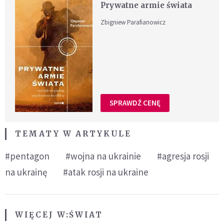
Prywatne armie świata
Zbigniew Parafianowicz
SPRAWDŹ CENĘ
TEMATY W ARTYKULE
#pentagon
#wojna na ukrainie
#agresja rosji
na ukrainę
#atak rosji na ukraine
WIĘCEJ W:
ŚWIAT