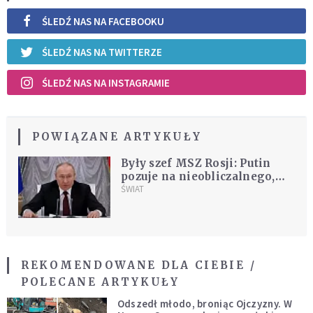
ŚLEDŹ NAS NA FACEBOOKU
ŚLEDŹ NAS NA TWITTERZE
ŚLEDŹ NAS NA INSTAGRAMIE
POWIĄZANE ARTYKUŁY
Były szef MSZ Rosji: Putin
pozuje na nieobliczalnego,
ale to szczwany lis
ŚWIAT
REKOMENDOWANE DLA CIEBIE /
POLECANE ARTYKUŁY
Odszedł młodo, broniąc Ojczyzny. W