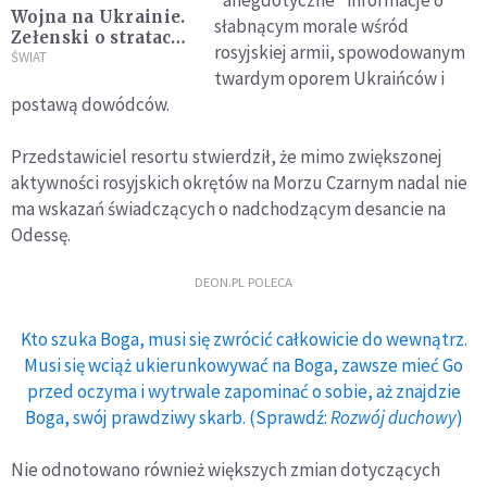
"anegdotyczne" informacje o
Wojna na Ukrainie.
słabnącym morale wśród
Zełenski o stratach
rosyjskiej armii, spowodowanym
Rosjan
ŚWIAT
twardym oporem Ukraińców i
postawą dowódców.
Przedstawiciel resortu stwierdził, że mimo zwiększonej
aktywności rosyjskich okrętów na Morzu Czarnym nadal nie
ma wskazań świadczących o nadchodzącym desancie na
Odessę.
DEON.PL POLECA
Kto szuka Boga, musi się zwrócić całkowicie do wewnątrz.
Musi się wciąż ukierunkowywać na Boga, zawsze mieć Go
przed oczyma i wytrwale zapominać o sobie, aż znajdzie
Boga, swój prawdziwy skarb. (Sprawdź:
Rozwój duchowy
)
Nie odnotowano również większych zmian dotyczących