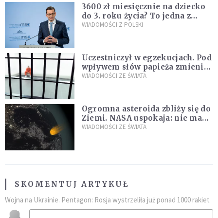
3600 zł miesięcznie na dziecko
do 3. roku życia? To jedna z
propozycji programu "Rozwój
WIADOMOŚCI Z POLSKI
Plus"
Uczestniczył w egzekucjach. Pod
wpływem słów papieża zmienił
zdanie
WIADOMOŚCI ZE ŚWIATA
Ogromna asteroida zbliży się do
Ziemi. NASA uspokaja: nie ma
zagrożenia
WIADOMOŚCI ZE ŚWIATA
SKOMENTUJ ARTYKUŁ
Wojna na Ukrainie. Pentagon: Rosja wystrzeliła już ponad 1000 rakiet