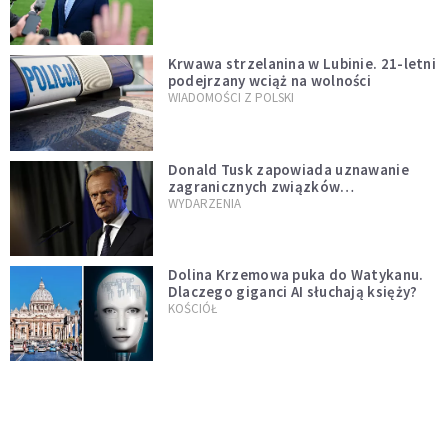
Krwawa strzelanina w Lubinie. 21-letni
podejrzany wciąż na wolności
WIADOMOŚCI Z POLSKI
Donald Tusk zapowiada uznawanie
zagranicznych związków
jednopłciowych. "Państwo oblało ten
WYDARZENIA
test"
Dolina Krzemowa puka do Watykanu.
Dlaczego giganci AI słuchają księży?
KOŚCIÓŁ