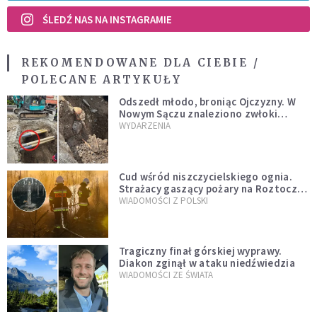
ŚLEDŹ NAS NA INSTAGRAMIE
REKOMENDOWANE DLA CIEBIE /
POLECANE ARTYKUŁY
Odszedł młodo, broniąc Ojczyzny. W
Nowym Sączu znaleziono zwłoki
mężczyzny z czasów potopu
WYDARZENIA
szwedzkiego
Cud wśród niszczycielskiego ognia.
Strażacy gaszący pożary na Roztoczu
opublikowali niezwykłe zdjęcie
WIADOMOŚCI Z POLSKI
Tragiczny finał górskiej wyprawy.
Diakon zginął w ataku niedźwiedzia
WIADOMOŚCI ZE ŚWIATA