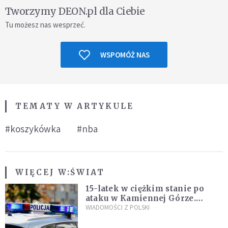
Tworzymy DEON.pl dla Ciebie
Tu możesz nas wesprzeć.
WSPOMÓŻ NAS
TEMATY W ARTYKULE
#koszykówka
#nba
WIĘCEJ W:
ŚWIAT
15-latek w ciężkim stanie po
ataku w Kamiennej Górze.
Policja zatrzymała dwóch
WIADOMOŚCI Z POLSKI
nastolatków