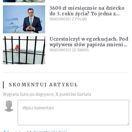
3600 zł miesięcznie na dziecko
do 3. roku życia? To jedna z
propozycji programu "Rozwój
WIADOMOŚCI Z POLSKI
Plus"
Uczestniczył w egzekucjach. Pod
wpływem słów papieża zmienił
zdanie
WIADOMOŚCI ZE ŚWIATA
SKOMENTUJ ARTYKUŁ
Wygrana Suns po dogrywce, 8. punktów Gortata