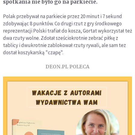
spotkania nie było go na parkiecie.
Polak przebywał na parkiecie przez 20 minut i 7 sekund
zdobywając 8 punktów. Co drugi rzut z gry środkowego
reprezentacji Polski trafiał do kosza, Gortat wykorzystał też
dwa rzuty wolne. Zdołał sześciokrotnie zebrać piłkę z
tablicy i dwukrotnie zablokował rzuty rywali, ale sam tez
dostał koszykarską "czapę".
DEON.PL POLECA