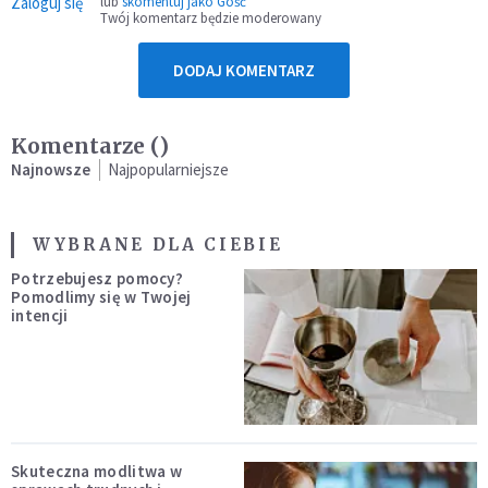
Zaloguj się
lub
skomentuj jako Gość
Twój komentarz będzie moderowany
DODAJ KOMENTARZ
Komentarze (
)
Najnowsze
Najpopularniejsze
WYBRANE DLA CIEBIE
Potrzebujesz pomocy?
Pomodlimy się w Twojej
intencji
Skuteczna modlitwa w