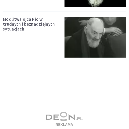
Modlitwa ojca Pio w
trudnych i beznadziejnych
sytuacjach