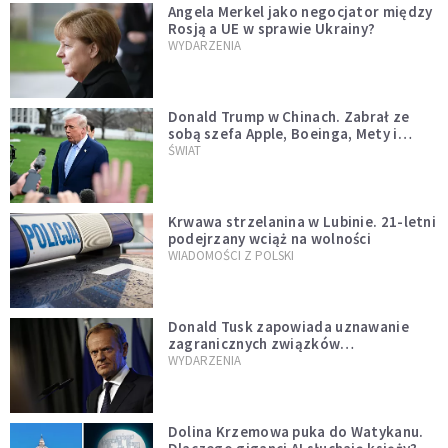
Angela Merkel jako negocjator między
Rosją a UE w sprawie Ukrainy?
WYDARZENIA
Donald Trump w Chinach. Zabrał ze
sobą szefa Apple, Boeinga, Mety i
Muska
ŚWIAT
Krwawa strzelanina w Lubinie. 21-letni
podejrzany wciąż na wolności
WIADOMOŚCI Z POLSKI
Donald Tusk zapowiada uznawanie
zagranicznych związków
jednopłciowych. "Państwo oblało ten
WYDARZENIA
test"
Dolina Krzemowa puka do Watykanu.