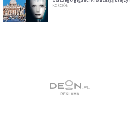
Dlaczego giganci AI słuchają księży?
KOŚCIÓŁ