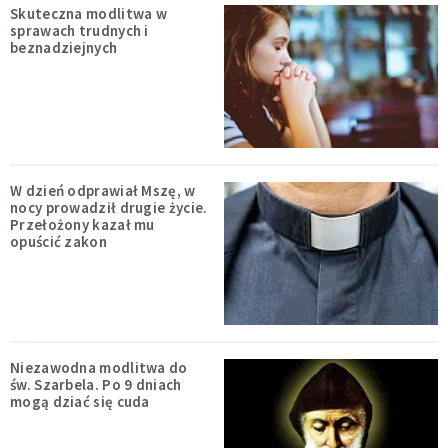
Skuteczna modlitwa w
sprawach trudnych i
beznadziejnych
W dzień odprawiał Mszę, w
nocy prowadził drugie życie.
Przełożony kazał mu
opuścić zakon
Niezawodna modlitwa do
św. Szarbela. Po 9 dniach
mogą dziać się cuda