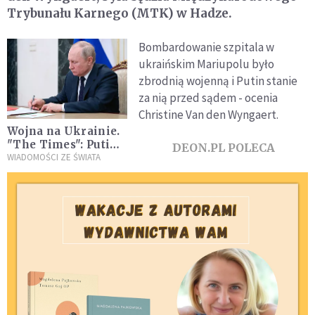
Trybunału Karnego (MTK) w Hadze.
Bombardowanie szpitala w
ukraińskim Mariupolu było
zbrodnią wojenną i Putin stanie
za nią przed sądem - ocenia
Christine Van den Wyngaert.
Wojna na Ukrainie.
"The Times": Putin
DEON.PL POLECA
wściekły na FSB za
WIADOMOŚCI ZE ŚWIATA
błędne dane, a FSB
bała się mówić
prawdę