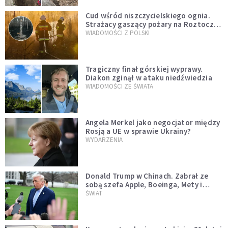
Cud wśród niszczycielskiego ognia.
Strażacy gaszący pożary na Roztoczu
opublikowali niezwykłe zdjęcie
WIADOMOŚCI Z POLSKI
Tragiczny finał górskiej wyprawy.
Diakon zginął w ataku niedźwiedzia
WIADOMOŚCI ZE ŚWIATA
Angela Merkel jako negocjator między
Rosją a UE w sprawie Ukrainy?
WYDARZENIA
Donald Trump w Chinach. Zabrał ze
sobą szefa Apple, Boeinga, Mety i
Muska
ŚWIAT