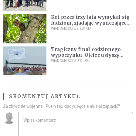
Kot przez trzy lata wymykał się
ludziom, zjadając wymierające
kaczki. W końcu popełnił
WIADOMOŚCI ZE ŚWIATA
fatalny błąd
Tragiczny finał rodzinnego
wypoczynku. Ojciec usłyszy
zarzuty
WIADOMOŚCI Z POLSKI
SKOMENTUJ ARTYKUŁ
Za zbrodnie wojenne "Putin też kiedyś będzie musiał zapłacić"