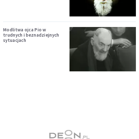
Modlitwa ojca Pio w
trudnych i beznadziejnych
sytuacjach