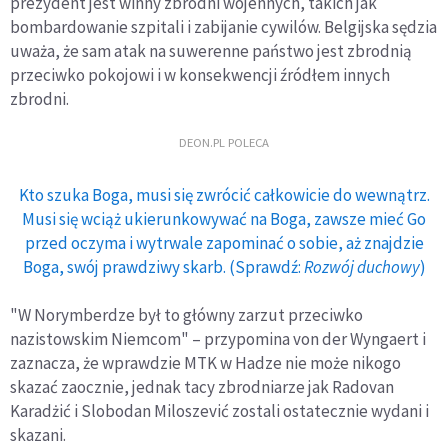
prezydent jest winny zbrodni wojennych, takich jak
bombardowanie szpitali i zabijanie cywilów. Belgijska sędzia
uważa, że sam atak na suwerenne państwo jest zbrodnią
przeciwko pokojowi i w konsekwencji źródłem innych
zbrodni.
DEON.PL POLECA
Kto szuka Boga, musi się zwrócić całkowicie do wewnątrz.
Musi się wciąż ukierunkowywać na Boga, zawsze mieć Go
przed oczyma i wytrwale zapominać o sobie, aż znajdzie
Boga, swój prawdziwy skarb. (Sprawdź:
Rozwój duchowy
)
"W Norymberdze był to główny zarzut przeciwko
nazistowskim Niemcom" – przypomina von der Wyngaert i
zaznacza, że wprawdzie MTK w Hadze nie może nikogo
skazać zaocznie, jednak tacy zbrodniarze jak Radovan
Karadżić i Slobodan Miloszević zostali ostatecznie wydani i
skazani.