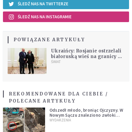
ŚLEDŹ NAS NA TWITTERZE
ŚLEDŹ NAS NA INSTAGRAMIE
POWIĄZANE ARTYKUŁY
Ukraińcy: Rosjanie ostrzelali
białoruską wieś na granicy z
Ukrainą
ŚWIAT
REKOMENDOWANE DLA CIEBIE /
POLECANE ARTYKUŁY
Odszedł młodo, broniąc Ojczyzny. W
Nowym Sączu znaleziono zwłoki
mężczyzny z czasów potopu
WYDARZENIA
szwedzkiego