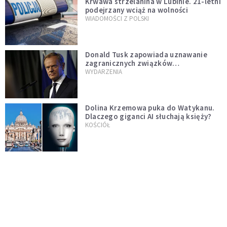
Krwawa strzelanina w Lubinie. 21-letni
podejrzany wciąż na wolności
WIADOMOŚCI Z POLSKI
Donald Tusk zapowiada uznawanie
zagranicznych związków
jednopłciowych. "Państwo oblało ten
WYDARZENIA
test"
Dolina Krzemowa puka do Watykanu.
Dlaczego giganci AI słuchają księży?
KOŚCIÓŁ