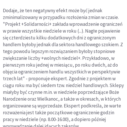
Dodaje, że ten negatywny efekt może być jednak
zminimalizowany w przypadku rozłożenia zmian w czasie.
"Projekt +Solidarności+ zakłada wprowadzenie ograniczeń
w prawie wszystkie niedziele w roku (...). Nagłe pojawienie
się czterdziestu kilku dodatkowych dni z ograniczonym
handlem byłoby jednak dla sektora handlowego szokiem. Z
tego powodu lepszym rozwiązaniem byłoby stopniowe
zwiększanie liczby +wolnych niedziel+. Przykładowo, w
pierwszym roku jednej w miesiącu, po roku dwóch, aż do
objęcia ograniczeniem handlu wszystkich w perspektywie
trzech lat" - proponuje ekspert. Zgodnie z projektem w
ciągu roku ma być siedem tzw. niedziel handlowych. Sklepy
miałyby być czynne m.in. w niedziele poprzedzające Boże
Narodzenie oraz Wielkanoc, a także w okresach, w których
organizowane są wyprzedaże. Ekspert podkreśla, że warte
rozważenia jest także początkowe ograniczenie godzin
pracy w niedziele (np. 8.00-16.00), a dopiero później
wprowadzanie dalej idących zakazów.