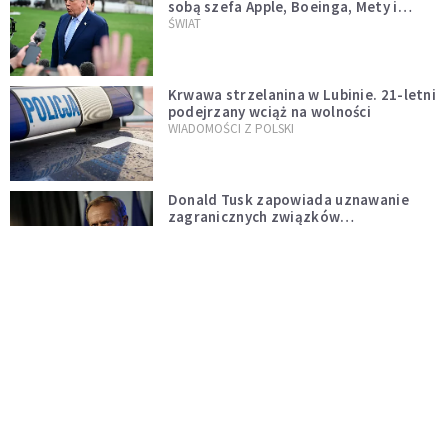
sobą szefa Apple, Boeinga, Mety i
Muska
ŚWIAT
Krwawa strzelanina w Lubinie. 21-letni
podejrzany wciąż na wolności
WIADOMOŚCI Z POLSKI
Donald Tusk zapowiada uznawanie
zagranicznych związków
jednopłciowych. "Państwo oblało ten
WYDARZENIA
test"
Dolina Krzemowa puka do Watykanu.
Dlaczego giganci AI słuchają księży?
KOŚCIÓŁ