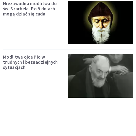
Niezawodna modlitwa do
św. Szarbela. Po 9 dniach
mogą dziać się cuda
Modlitwa ojca Pio w
trudnych i beznadziejnych
sytuacjach