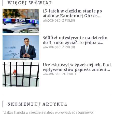
WIĘCEJ W:
ŚWIAT
15-latek w ciężkim stanie po
ataku w Kamiennej Górze.
Policja zatrzymała dwóch
WIADOMOŚCI Z POLSKI
nastolatków
3600 zł miesięcznie na dziecko
do 3. roku życia? To jedna z
propozycji programu "Rozwój
WIADOMOŚCI Z POLSKI
Plus"
Uczestniczył w egzekucjach. Pod
wpływem słów papieża zmienił
zdanie
WIADOMOŚCI ZE ŚWIATA
SKOMENTUJ ARTYKUŁ
"Zakaz handlu w niedziele należy wprowadzać stopniowo"