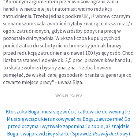
"Koronnym argumentem przeciwników ograniczania
handlu w niedziele jest natomiast widmo redukcji
zatrudnienia. Trzeba jednak podkreślić, iż wbrew czarnym
scenariuszom skala zwolnień byłaby znacząco niższa niż 1/7
ogółu zatrudnionych, gdyż wzrósłby popyt na pracę w
pozostałe dni tygodnia. Większa liczba kupujących od
poniedziałku do soboty nie uchroniłaby jednak branży
przed redukcją zatrudnienia o nawet 100 tysięcy osób. Choć
liczba ta stanowi jedynie ok. 2,5 proc. pracowników handlu,
to skala zwolnień byłaby znaczna. Trzeba bowiem
pamiętać, że w skali całej gospodarki branża ta generuje co
czwarte miejsce pracy" - uważa Biga.
DEON.PL POLECA
Kto szuka Boga, musi się zwrócić całkowicie do wewnątrz.
Musi się wciąż ukierunkowywać na Boga, zawsze mieć Go
przed oczyma i wytrwale zapominać o sobie, aż znajdzie
Boga, swój prawdziwy skarb. (Sprawdź:
Rozwój duchowy
)