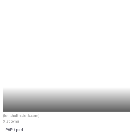
(fot. shutterstock.com)
9 lat temu
PAP / psd