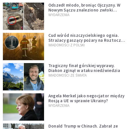
Odszedł młodo, broniąc Ojczyzny. W
Nowym Sączu znaleziono zwłoki
mężczyzny z czasów potopu
WYDARZENIA
szwedzkiego
Cud wśród niszczycielskiego ognia.
Strażacy gaszący pożary na Roztoczu
opublikowali niezwykłe zdjęcie
WIADOMOŚCI Z POLSKI
Tragiczny finał górskiej wyprawy.
Diakon zginął w ataku niedźwiedzia
WIADOMOŚCI ZE ŚWIATA
Angela Merkel jako negocjator między
Rosją a UE w sprawie Ukrainy?
WYDARZENIA
Donald Trump w Chinach. Zabrał ze