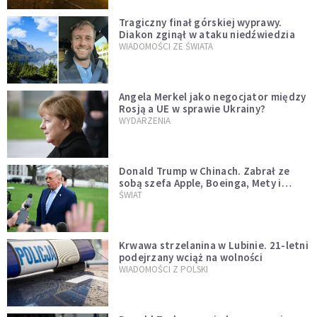
Tragiczny finał górskiej wyprawy.
Diakon zginął w ataku niedźwiedzia
WIADOMOŚCI ZE ŚWIATA
Angela Merkel jako negocjator między
Rosją a UE w sprawie Ukrainy?
WYDARZENIA
Donald Trump w Chinach. Zabrał ze
sobą szefa Apple, Boeinga, Mety i
Muska
ŚWIAT
Krwawa strzelanina w Lubinie. 21-letni
podejrzany wciąż na wolności
WIADOMOŚCI Z POLSKI