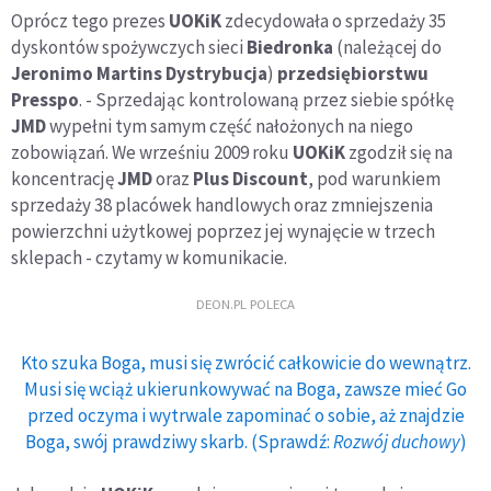
Oprócz tego prezes
UOKiK
zdecydowała o sprzedaży 35
dyskontów spożywczych sieci
Biedronka
(należącej do
Jeronimo Martins Dystrybucja
)
przedsiębiorstwu
Presspo
. - Sprzedając kontrolowaną przez siebie spółkę
JMD
wypełni tym samym część nałożonych na niego
zobowiązań. We wrześniu 2009 roku
UOKiK
zgodził się na
koncentrację
JMD
oraz
Plus Discount
, pod warunkiem
sprzedaży 38 placówek handlowych oraz zmniejszenia
powierzchni użytkowej poprzez jej wynajęcie w trzech
sklepach - czytamy w komunikacie.
DEON.PL POLECA
Kto szuka Boga, musi się zwrócić całkowicie do wewnątrz.
Musi się wciąż ukierunkowywać na Boga, zawsze mieć Go
przed oczyma i wytrwale zapominać o sobie, aż znajdzie
Boga, swój prawdziwy skarb. (Sprawdź:
Rozwój duchowy
)