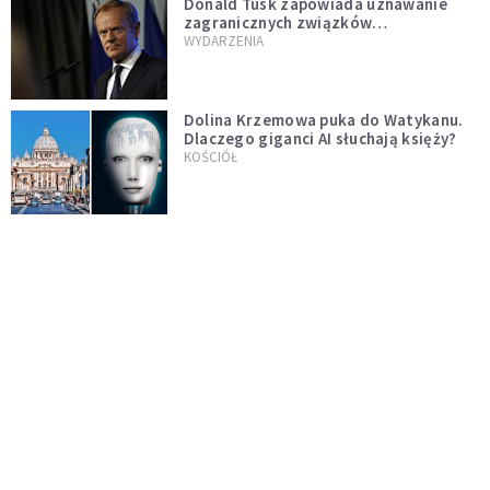
Donald Tusk zapowiada uznawanie
zagranicznych związków
jednopłciowych. "Państwo oblało ten
WYDARZENIA
test"
Dolina Krzemowa puka do Watykanu.
Dlaczego giganci AI słuchają księży?
KOŚCIÓŁ