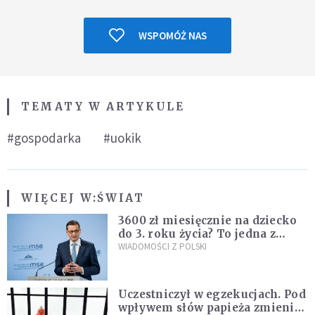
WSPOMÓŻ NAS
TEMATY W ARTYKULE
#gospodarka
#uokik
WIĘCEJ W:
ŚWIAT
3600 zł miesięcznie na dziecko
do 3. roku życia? To jedna z
propozycji programu "Rozwój
WIADOMOŚCI Z POLSKI
Plus"
Uczestniczył w egzekucjach. Pod
wpływem słów papieża zmienił