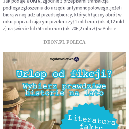
Jak podaje
UOKiK
, zgodnie z przepisami transakcja
podlega zgłoszeniu do urzędu antymonopolowego, jeżeli
biorą w niej udział przedsiębiorcy, których łączny obrót w
roku poprzedzającym przekroczył 1 mld euro (ok. 4,12 mld
z) na świecie lub 50 mln euro (ok. 206,2 mln zł) w Polsce.
DEON.PL POLECA