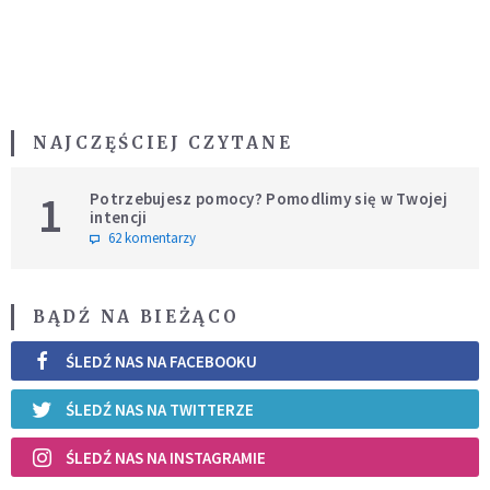
NAJCZĘŚCIEJ CZYTANE
1
Potrzebujesz pomocy? Pomodlimy się w Twojej
intencji
62 komentarzy
BĄDŹ NA BIEŻĄCO
ŚLEDŹ NAS NA FACEBOOKU
ŚLEDŹ NAS NA TWITTERZE
ŚLEDŹ NAS NA INSTAGRAMIE