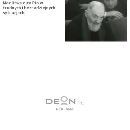
Modlitwa ojca Pio w
trudnych i beznadziejnych
sytuacjach