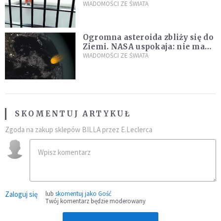
zdanie
WIADOMOŚCI ZE ŚWIATA
Ogromna asteroida zbliży się do
Ziemi. NASA uspokaja: nie ma
zagrożenia
WIADOMOŚCI ZE ŚWIATA
SKOMENTUJ ARTYKUŁ
Zgoda na zakup sklepów BILLA przez E.Leclerca
Zaloguj się
lub
skomentuj jako Gość
Twój komentarz będzie moderowany