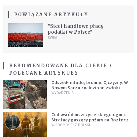
POWIĄZANE ARTYKUŁY
"Sieci handlowe płacą
podatki w Polsce"
ŚWIAT
REKOMENDOWANE DLA CIEBIE /
POLECANE ARTYKUŁY
Odszedł młodo, broniąc Ojczyzny. W
Nowym Sączu znaleziono zwłoki
mężczyzny z czasów potopu
WYDARZENIA
szwedzkiego
Cud wśród niszczycielskiego ognia.
Strażacy gaszący pożary na Roztoczu
opublikowali niezwykłe zdjęcie
WIADOMOŚCI Z POLSKI