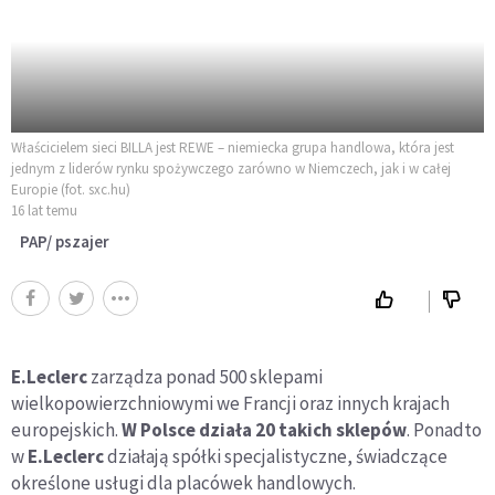
Właścicielem sieci BILLA jest REWE – niemiecka grupa handlowa, która jest
jednym z liderów rynku spożywczego zarówno w Niemczech, jak i w całej
Europie (fot. sxc.hu)
16 lat temu
PAP/ pszajer
E.Leclerc
zarządza ponad 500 sklepami
wielkopowierzchniowymi we Francji oraz innych krajach
europejskich.
W Polsce działa 20 takich sklepów
. Ponadto
w
E.Leclerc
działają spółki specjalistyczne, świadczące
określone usługi dla placówek handlowych.