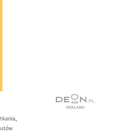
tkania,
rzutów