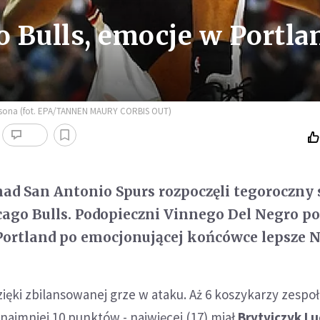
 Bulls, emocje w Portla
ffersona (fot. EPA/TANNEN MAURY CORBIS OUT)
ad San Antonio Spurs rozpoczęli tegoroczny
ago Bulls. Podopieczni Vinnego Del Negro p
 Portland po emocjonującej końcówce lepsze 
zięki zbilansowanej grze w ataku. Aż 6 koszykarzy zespoł
najmniej 10 punktów - najwięcej (17) miał
Brytyjczyk L