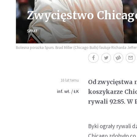
Zwycięstwo Chicago
ŚWIAT
Bolesna porażka Spurs. Brad Miller (Chicago Bulls) fauluje Richarda Je
16 lat temu
Od zwycięstwa n
koszykarze Chic
inf. wł. / ŁK
rywali 92:85. W
Byki ograły rywali d
Chicago zdobyło co 