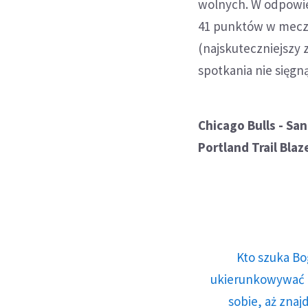
wolnych. W odpowie
41 punktów w meczu
(najskuteczniejszy 
spotkania nie sięgną
Chicago Bulls - San
Portland Trail Blaz
Kto szuka Bo
ukierunkowywać n
sobie, aż znaj