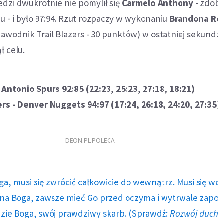
dzi dwukrotnie nie pomylił się
Carmelo Anthony
- zdo
 - i było 97:94. Rzut rozpaczy w wykonaniu
Brandona R
zawodnik Trail Blazers - 30 punktów) w ostatniej sekund
ł celu.
 Antonio Spurs 92:85 (22:23, 25:23, 27:18, 18:21)
ers - Denver Nuggets 94:97 (17:24, 26:18, 24:20, 27:35
DEON.PL POLECA
ga, musi się zwrócić całkowicie do wewnątrz. Musi się w
a Boga, zawsze mieć Go przed oczyma i wytrwale zap
dzie Boga, swój prawdziwy skarb. (Sprawdź:
Rozwój duc