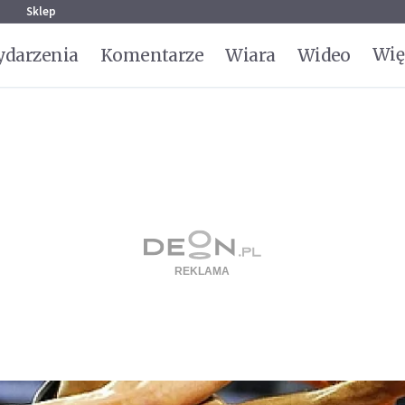
g
Sklep
Wię
darzenia
Komentarze
Wiara
Wideo