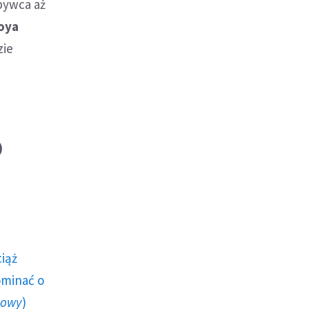
bywca aż
oya
zie
)
ciąż
ominać o
howy
)