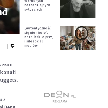
w trudnych i
beznadziejnych
nd
sytuacjach
„Autentyczność
się nie niesie”.
Katoliczki o presji
i sile social
mediów
 sezon
okonali
Nuggets.
u z
uol Deng
.