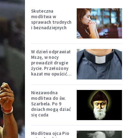
Skuteczna
modlitwa w
sprawach trudnych
i beznadziejnych
W dzień odprawiał
Mszę, w nocy
prowadził drugie
życie. Przełożony
kazał mu opuścić
zakon
Niezawodna
modlitwa do św.
Szarbela. Po 9
dniach mogą dziać
się cuda
Modlitwa ojca Pio