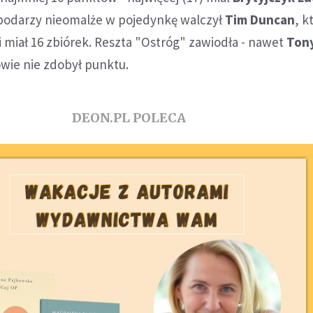
podarzy nieomalże w pojedynkę walczył
Tim Duncan
, k
 miał 16 zbiórek. Reszta "Ostróg" zawiodła - nawet
Tony
owie nie zdobył punktu.
DEON.PL POLECA