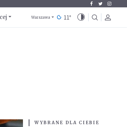
11
°
cej
Warszawa
WYBRANE DLA CIEBIE