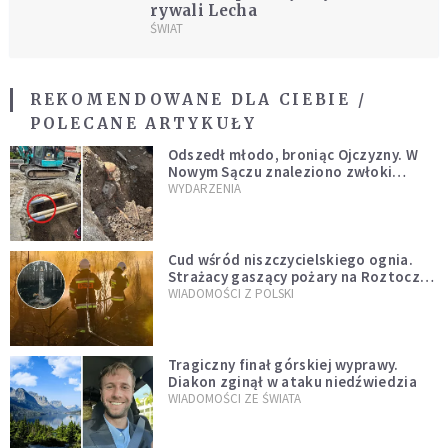
rywali Lecha
ŚWIAT
REKOMENDOWANE DLA CIEBIE /
POLECANE ARTYKUŁY
Odszedł młodo, broniąc Ojczyzny. W
Nowym Sączu znaleziono zwłoki
mężczyzny z czasów potopu
WYDARZENIA
szwedzkiego
Cud wśród niszczycielskiego ognia.
Strażacy gaszący pożary na Roztoczu
opublikowali niezwykłe zdjęcie
WIADOMOŚCI Z POLSKI
Tragiczny finał górskiej wyprawy.
Diakon zginął w ataku niedźwiedzia
WIADOMOŚCI ZE ŚWIATA