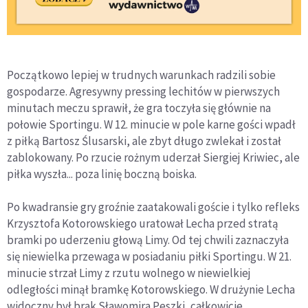
Początkowo lepiej w trudnych warunkach radzili sobie
gospodarze. Agresywny pressing lechitów w pierwszych
minutach meczu sprawił, że gra toczyła się głównie na
połowie Sportingu. W 12. minucie w pole karne gości wpadł
z piłką Bartosz Ślusarski, ale zbyt długo zwlekał i został
zablokowany. Po rzucie rożnym uderzał Siergiej Kriwiec, ale
piłka wyszła... poza linię boczną boiska.
Po kwadransie gry groźnie zaatakowali goście i tylko refleks
Krzysztofa Kotorowskiego uratował Lecha przed stratą
bramki po uderzeniu głową Limy. Od tej chwili zaznaczyła
się niewielka przewaga w posiadaniu piłki Sportingu. W 21.
minucie strzał Limy z rzutu wolnego w niewielkiej
odległości minął bramkę Kotorowskiego. W drużynie Lecha
widoczny był brak Sławomira Peszki, całkowicie