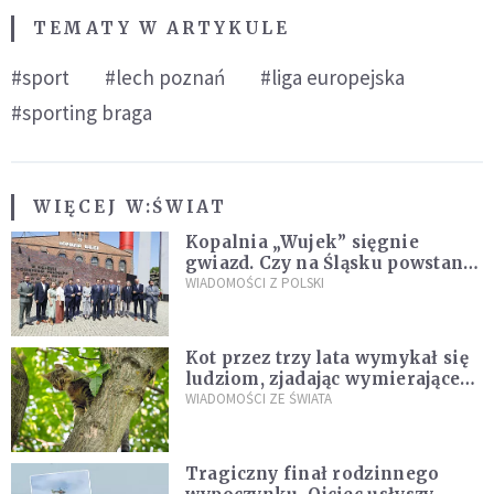
TEMATY W ARTYKULE
#sport
#lech poznań
#liga europejska
#sporting braga
WIĘCEJ W:
ŚWIAT
Kopalnia „Wujek” sięgnie
gwiazd. Czy na Śląsku powstanie
„Dolina Krzemowa”?
WIADOMOŚCI Z POLSKI
Kot przez trzy lata wymykał się
ludziom, zjadając wymierające
kaczki. W końcu popełnił
WIADOMOŚCI ZE ŚWIATA
fatalny błąd
Tragiczny finał rodzinnego