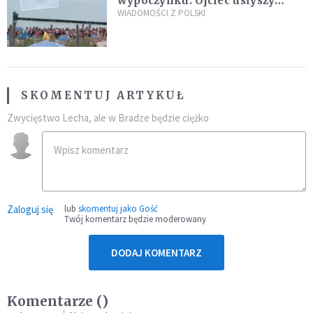
wypoczynku. Ojciec usłyszy
zarzuty
WIADOMOŚCI Z POLSKI
SKOMENTUJ ARTYKUŁ
Zwycięstwo Lecha, ale w Bradze będzie ciężko
Zaloguj się
lub
skomentuj jako Gość
Twój komentarz będzie moderowany
DODAJ KOMENTARZ
Komentarze (
)