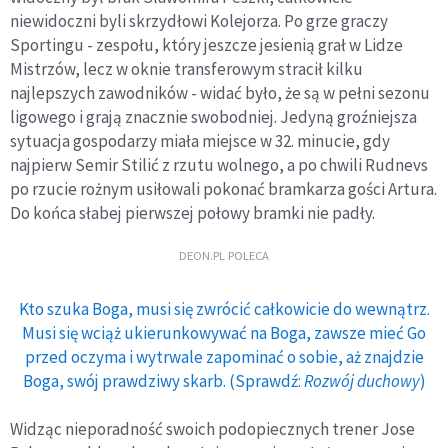
niewidoczni byli skrzydłowi Kolejorza. Po grze graczy
Sportingu - zespołu, który jeszcze jesienią grał w Lidze
Mistrzów, lecz w oknie transferowym stracił kilku
najlepszych zawodników - widać było, że są w pełni sezonu
ligowego i grają znacznie swobodniej. Jedyną groźniejsza
sytuacja gospodarzy miała miejsce w 32. minucie, gdy
najpierw Semir Stilić z rzutu wolnego, a po chwili Rudnevs
po rzucie rożnym usiłowali pokonać bramkarza gości Artura.
Do końca słabej pierwszej połowy bramki nie padły.
DEON.PL POLECA
Kto szuka Boga, musi się zwrócić całkowicie do wewnątrz.
Musi się wciąż ukierunkowywać na Boga, zawsze mieć Go
przed oczyma i wytrwale zapominać o sobie, aż znajdzie
Boga, swój prawdziwy skarb. (Sprawdź:
Rozwój duchowy
)
Widząc nieporadność swoich podopiecznych trener Jose