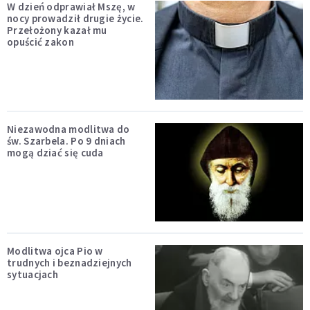
W dzień odprawiał Mszę, w
nocy prowadził drugie życie.
Przełożony kazał mu
opuścić zakon
Niezawodna modlitwa do
św. Szarbela. Po 9 dniach
mogą dziać się cuda
Modlitwa ojca Pio w
trudnych i beznadziejnych
sytuacjach