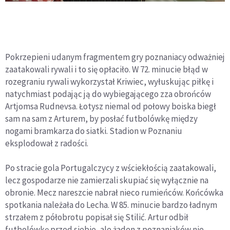
Pokrzepieni udanym fragmentem gry poznaniacy odważniej
zaatakowali rywali i to się opłaciło. W 72. minucie błąd w
rozegraniu rywali wykorzystał Kriwiec, wyłuskując piłkę i
natychmiast podając ją do wybiegającego zza obrońców
Artjomsa Rudnevsa. Łotysz niemal od połowy boiska biegł
sam na sam z Arturem, by posłać futbolówkę między
nogami bramkarza do siatki. Stadion w Poznaniu
eksplodował z radości.
Po stracie gola Portugalczycy z wściekłością zaatakowali,
lecz gospodarze nie zamierzali skupiać się wyłącznie na
obronie. Mecz nareszcie nabrał nieco rumieńców. Końcówka
spotkania należała do Lecha. W 85. minucie bardzo ładnym
strzałem z półobrotu popisał się Stilić. Artur odbił
futbolówkę przed siebie, ale żaden z poznaniaków nie