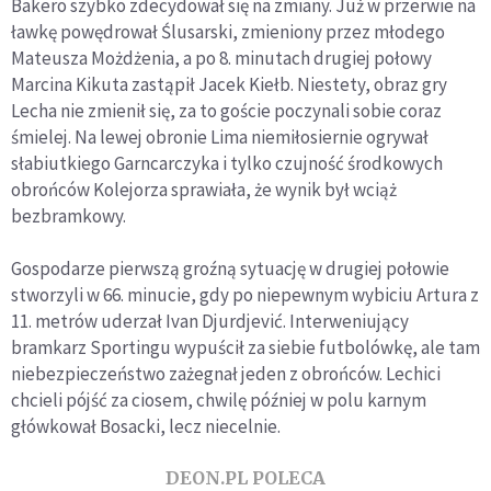
Bakero szybko zdecydował się na zmiany. Już w przerwie na
ławkę powędrował Ślusarski, zmieniony przez młodego
Mateusza Możdżenia, a po 8. minutach drugiej połowy
Marcina Kikuta zastąpił Jacek Kiełb. Niestety, obraz gry
Lecha nie zmienił się, za to goście poczynali sobie coraz
śmielej. Na lewej obronie Lima niemiłosiernie ogrywał
słabiutkiego Garncarczyka i tylko czujność środkowych
obrońców Kolejorza sprawiała, że wynik był wciąż
bezbramkowy.
Gospodarze pierwszą groźną sytuację w drugiej połowie
stworzyli w 66. minucie, gdy po niepewnym wybiciu Artura z
11. metrów uderzał Ivan Djurdjević. Interweniujący
bramkarz Sportingu wypuścił za siebie futbolówkę, ale tam
niebezpieczeństwo zażegnał jeden z obrońców. Lechici
chcieli pójść za ciosem, chwilę później w polu karnym
główkował Bosacki, lecz niecelnie.
DEON.PL POLECA