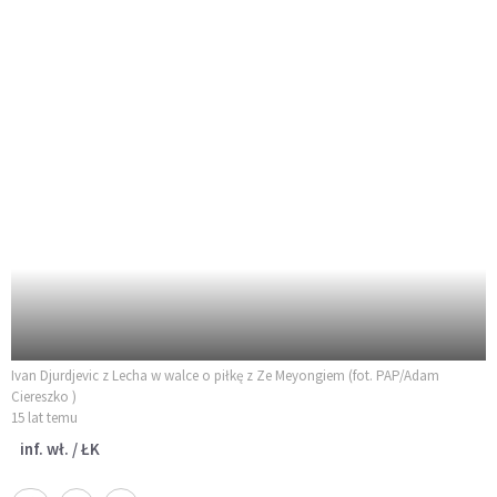
Ivan Djurdjevic z Lecha w walce o piłkę z Ze Meyongiem (fot. PAP/Adam
Ciereszko )
15 lat temu
inf. wł. / ŁK