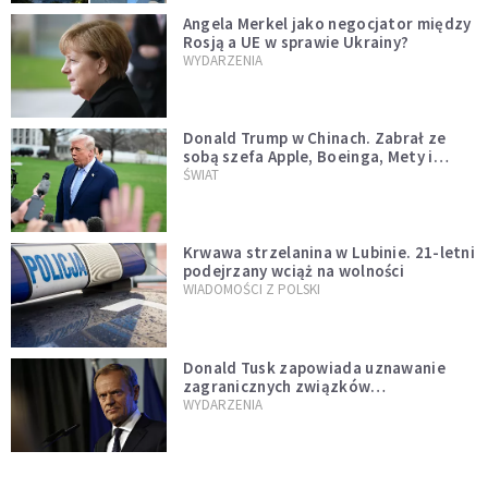
Angela Merkel jako negocjator między
Rosją a UE w sprawie Ukrainy?
WYDARZENIA
Donald Trump w Chinach. Zabrał ze
sobą szefa Apple, Boeinga, Mety i
Muska
ŚWIAT
Krwawa strzelanina w Lubinie. 21-letni
podejrzany wciąż na wolności
WIADOMOŚCI Z POLSKI
Donald Tusk zapowiada uznawanie
zagranicznych związków
jednopłciowych. "Państwo oblało ten
WYDARZENIA
test"
Dolina Krzemowa puka do Watykanu.