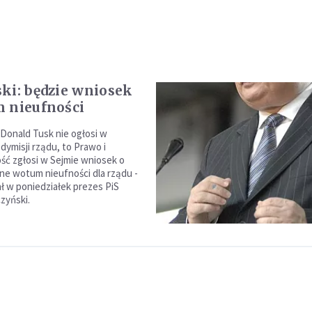
ki: będzie wniosek
 nieufności
 Donald Tusk nie ogłosi w
dymisji rządu, to Prawo i
ść zgłosi w Sejmie wniosek o
e wotum nieufności dla rządu -
 w poniedziałek prezes PiS
zyński.