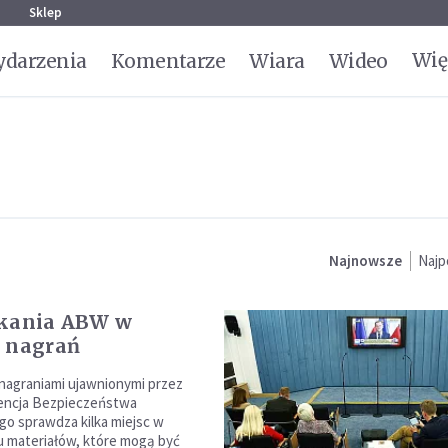
g
Sklep
Wię
darzenia
Komentarze
Wiara
Wideo
Najnowsze
Najp
ukania ABW w
 nagrań
nagraniami ujawnionymi przez
encja Bezpieczeństwa
o sprawdza kilka miejsc w
 materiałów, które mogą być