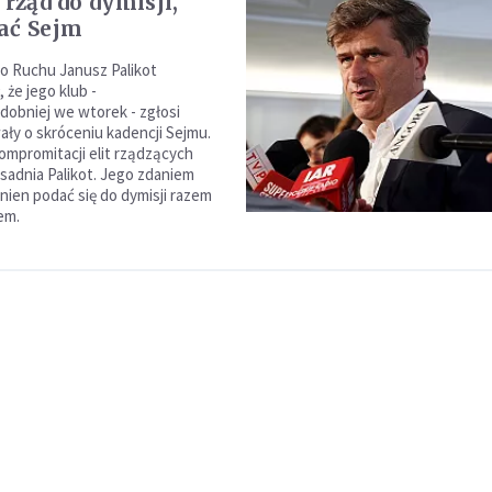
 rząd do dymisji,
ać Sejm
o Ruchu Janusz Palikot
 że jego klub -
obniej we wtorek - zgłosi
ały o skróceniu kadencji Sejmu.
ompromitacji elit rządzących
asadnia Palikot. Jego zdaniem
nien podać się do dymisji razem
em.