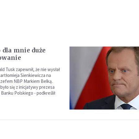
o dla mnie duże
owanie
ld Tusk zapewnił, że nie wysłał
rtłomieja Sienkiewicza na
 szefem NBP Markiem Belką.
było się z inicjatywy prezesa
anku Polskiego - podkreślił