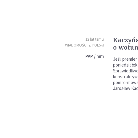
Kaczyńs
12 lat temu
WIADOMOŚCI Z POLSKI
o wotum
PAP / mm
Jeśli premier
poniedziałek 
Sprawiedliwo
konstruktywn
poinformował
Jarosław Kac