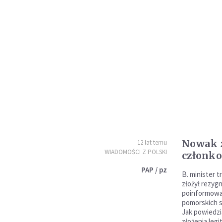
Nowak z
12 lat temu
WIADOMOŚCI Z POLSKI
członk
PAP / pz
B. minister 
złożył rezyg
poinformował
pomorskich 
Jak powiedzi
złożenia legi