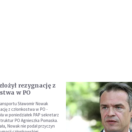
łożył rezygnację z
ostwa w PO
transportu Sławomir Nowak
nację z członkostwa w PO -
a w poniedziałek PAP sekretarz
struktur PO Agnieszka Pomaska.
ała, Nowak nie podał przyczyn
tymacji członkowskiej.