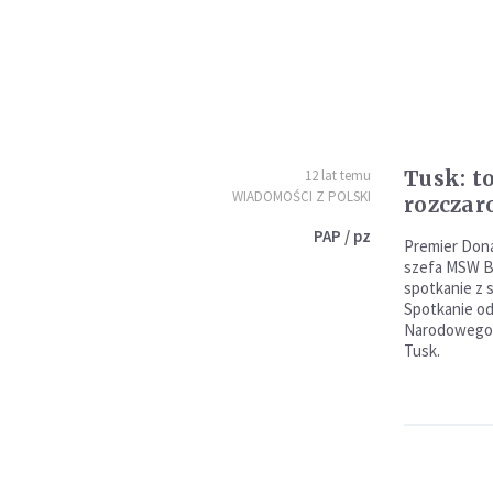
Tusk: t
12 lat temu
WIADOMOŚCI Z POLSKI
rozczar
PAP / pz
Premier Dona
szefa MSW Ba
spotkanie z
Spotkanie od
Narodowego B
Tusk.