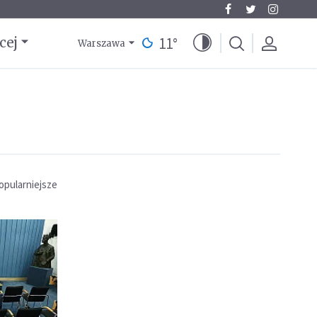
11
°
cej
Warszawa
opularniejsze