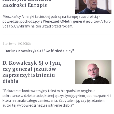
zazdrości Europie
Mieszkańcy Ameryki Łacińskiej patrzą na Europę z zazdrością -
powiedział pochodzący z Wenezueli 69-letni generał jezuitów Arturo
Sosa SJ, wybrany na ten urząd przed rokiem.
9 lat temu
KOŚCIÓŁ
Dariusz Kowalczyk SJ / "Gość Niedzielny"
D. Kowalczyk SJ o tym,
czy generał jezuitów
zaprzeczył istnieniu
diabła
"Pokazałem kontrowersyjny tekst w hiszpańskim oryginale
sekretarce w dziekanacie, której ojczystym językiem jest hiszpański i
która nie znała całego zamieszania. Zapytałem ją, czy jej zdaniem
autor tej wypowiedzi neguje istnienie diabła"