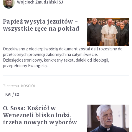
Wojciech Żmudziński SJ
Papież wysyła jezuitów -
wszystkie ręce na pokład
Oczekiwany z niecierpliwością dokument został dziś rozesłany do
przełożonych prowincji zakonnych na całym świecie.
Dziesięciostronicowy, konkretny tekst, daleki od ideologii,
przepełniony Ewangelią.
7 lat temu
KOŚCIÓŁ
KAI / sz
O. Sosa: Kościół w
Wenezueli blisko ludzi,
trzeba nowych wyborów