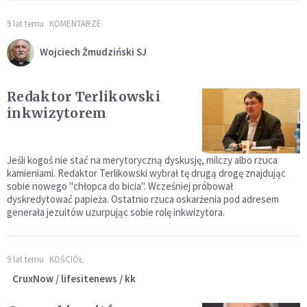
9 lat temu
KOMENTARZE
Wojciech Żmudziński SJ
Redaktor Terlikowski
inkwizytorem
Jeśli kogoś nie stać na merytoryczną dyskusję, milczy albo rzuca
kamieniami. Redaktor Terlikowski wybrał tę drugą drogę znajdując
sobie nowego "chłopca do bicia". Wcześniej próbował
dyskredytować papieża. Ostatnio rzuca oskarżenia pod adresem
generała jezuitów uzurpując sobie rolę inkwizytora.
9 lat temu
KOŚCIÓŁ
CruxNow / lifesitenews / kk