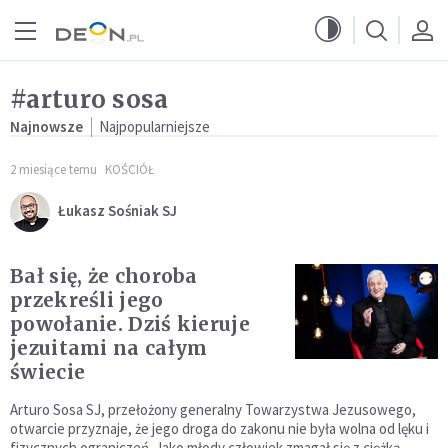
Przejdź do menu głównego
Przejdź do treści
#arturo sosa
Najnowsze
Najpopularniejsze
2 miesiące temu
KOŚCIÓŁ
Łukasz Sośniak SJ
Bał się, że choroba
przekreśli jego
powołanie. Dziś kieruje
jezuitami na całym
świecie
Arturo Sosa SJ, przełożony generalny Towarzystwa Jezusowego,
otwarcie przyznaje, że jego droga do zakonu nie była wolna od lęku i
fizycznych ograniczeń. Jako młody człowiek zmagał się z ciężką