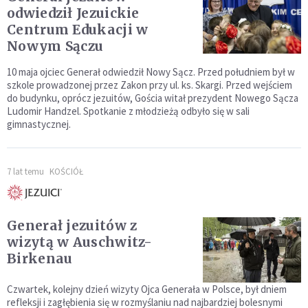
odwiedził Jezuickie
Centrum Edukacji w
Nowym Sączu
10 maja ojciec Generał odwiedził Nowy Sącz. Przed południem był w
szkole prowadzonej przez Zakon przy ul. ks. Skargi. Przed wejściem
do budynku, oprócz jezuitów, Gościa witał prezydent Nowego Sącza
Ludomir Handzel. Spotkanie z młodzieżą odbyło się w sali
gimnastycznej.
7 lat temu
KOŚCIÓŁ
Generał jezuitów z
wizytą w Auschwitz-
Birkenau
Czwartek, kolejny dzień wizyty Ojca Generała w Polsce, był dniem
refleksji i zagłębienia się w rozmyślaniu nad najbardziej bolesnymi