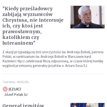
"Kiedy prześladowcy
zabijają wyznawców
Chrystusa, nie interesuje
ich, czy ktoś jest
prawosławnym,
katolikiem czy
luteraninem"
Z okazji przypadającej dziś uroczystości św. Andrzeja Boboli, patrona
Polski, w sanktuarium św. Andrzeja Boboli w Warszawie kard.
Kazimierz Nycz celebrował Mszę odpustową, w czasie której homilię
wygłosił przełożony generalny jezuitów o. Arturo Sosa SJ.
7 lat temu
KOŚCIÓŁ
Józef Polak SJ
Generał jezuitów