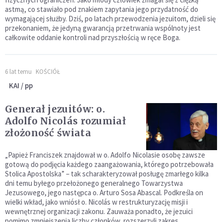
astmą, co stawiało pod znakiem zapytania jego przydatność do
wymagającej służby. Dziś, po latach przewodzenia jezuitom, dzieli się
przekonaniem, że jedyną gwarancją przetrwania wspólnoty jest
całkowite oddanie kontroli nad przyszłością w ręce Boga.
6 lat temu
KOŚCIÓŁ
KAI / pp
Generał jezuitów: o.
Adolfo Nicolás rozumiał
złożoność świata
„Papież Franciszek znajdował w o. Adolfo Nicolasie osobę zawsze
gotową do podjęcia każdego zaangażowania, którego potrzebowała
Stolica Apostolska” – tak scharakteryzował posługę zmarłego kilka
dni temu byłego przełożonego generalnego Towarzystwa
Jezusowego, jego następca o. Arturo Sosa Abascal. Podkreśla on
wielki wkład, jako wniósł o. Nicolás w restrukturyzację misji i
wewnętrznej organizacji zakonu. Zauważa ponadto, że jezuici
pomimo zmniejszenia liczby członków, rozszerzyli zakres