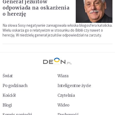
Generał jezuitów
odpowiada na oskarżenia
o herezję
Na słowa Sosy negatywnie zareagowała włoska blogosfera katolicka.
Wielu oskarża go o relatywizm w stosunku do Biblii czy nawet o
herezję. W niedzielę generał jezuitów odpowiedział na zarzuty.
Świat
Wiara
Po godzinach
Inteligentne życie
Kościół
Czytelnia
Blogi
Wideo
Serwis papieski
Duchowość