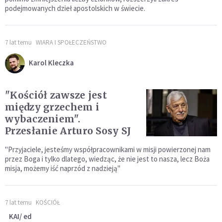
podejmowanych dzieł apostolskich w świecie.
7 lat temu
WIARA I SPOŁECZEŃSTWO
Karol Kleczka
"Kościół zawsze jest
między grzechem i
wybaczeniem".
Przesłanie Arturo Sosy SJ
"Przyjaciele, jesteśmy współpracownikami w misji powierzonej nam
przez Boga i tylko dlatego, wiedząc, że nie jest to nasza, lecz Boża
misja, możemy iść naprzód z nadzieją"
7 lat temu
KOŚCIÓŁ
KAI/ ed