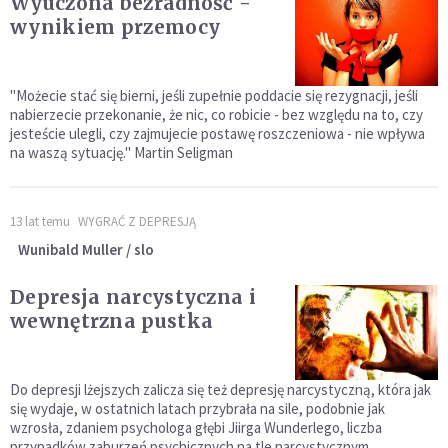
Wyuczona bezradność -
wynikiem przemocy
"Możecie stać się bierni, jeśli zupełnie poddacie się rezygnacji, jeśli
nabierzecie przekonanie, że nic, co robicie - bez względu na to, czy
jesteście ulegli, czy zajmujecie postawę roszczeniowa - nie wpływa
na waszą sytuację." Martin Seligman
13 lat temu
WYGRAĆ Z DEPRESJĄ
Wunibald Muller / slo
Depresja narcystyczna i
wewnętrzna pustka
Do depresji lżejszych zalicza się też depresję narcystyczną, która jak
się wydaje, w ostatnich latach przybrała na sile, podobnie jak
wzrosła, zdaniem psychologa głębi Jiirga Wunderlego, liczba
przypadków zaburzeń psychicznych na tle narcystycznym.