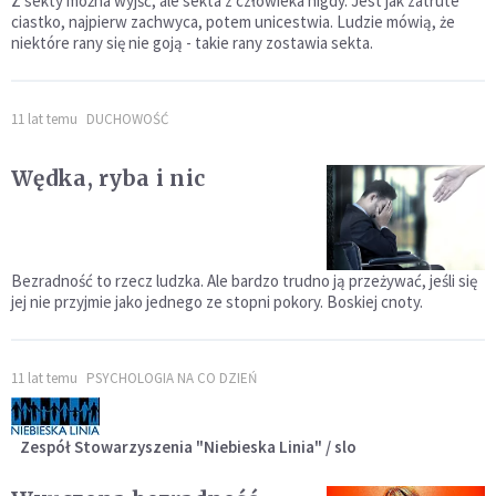
Z sekty można wyjść, ale sekta z człowieka nigdy. Jest jak zatrute
ciastko, najpierw zachwyca, potem unicestwia. Ludzie mówią, że
niektóre rany się nie goją - takie rany zostawia sekta.
11 lat temu
DUCHOWOŚĆ
Wędka, ryba i nic
Bezradność to rzecz ludzka. Ale bardzo trudno ją przeżywać, jeśli się
jej nie przyjmie jako jednego ze stopni pokory. Boskiej cnoty.
11 lat temu
PSYCHOLOGIA NA CO DZIEŃ
Zespół Stowarzyszenia "Niebieska Linia" / slo