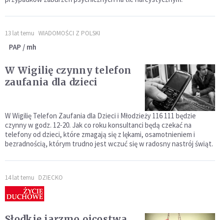
13 lat temu
WIADOMOŚCI Z POLSKI
PAP / mh
W Wigilię czynny telefon
zaufania dla dzieci
W Wigilię Telefon Zaufania dla Dzieci i Młodzieży 116 111 będzie
czynny w godz. 12-20. Jak co roku konsultanci będą czekać na
telefony od dzieci, które zmagają się z lękami, osamotnieniem i
bezradnością, którym trudno jest wczuć się w radosny nastrój świąt.
14 lat temu
DZIECKO
Słodkie jarzmo ojcostwa