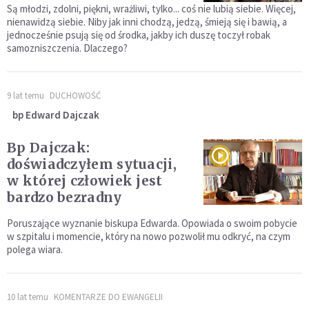
Są młodzi, zdolni, piękni, wrażliwi, tylko... coś nie lubią siebie. Więcej,
nienawidzą siebie. Niby jak inni chodzą, jedzą, śmieją się i bawią, a
jednocześnie psują się od środka, jakby ich duszę toczył robak
samozniszczenia. Dlaczego?
9 lat temu
DUCHOWOŚĆ
bp Edward Dajczak
Bp Dajczak:
doświadczyłem sytuacji,
w której człowiek jest
bardzo bezradny
Poruszające wyznanie biskupa Edwarda. Opowiada o swoim pobycie
w szpitalu i momencie, który na nowo pozwolił mu odkryć, na czym
polega wiara.
10 lat temu
KOMENTARZE DO EWANGELII