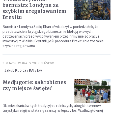
burmistrz Londynu za
szybkim uregulowaniem
Brexitu
Burmistrz Londynu Sadiq Khan oświadczył w poniedziałek, że
przedstawiciele brytyjskiego biznesu nie blefują w swych
ostrzeżeniach przed wycofywaniem przez firmy miejsc pracy i
inwestycji z Wielkiej Brytanii, jeśli procedura Brexitu nie zostanie
szybko uregulowana.
9 lat temu
WIARA I SPOŁECZEŃSTWO
Jakub Kubica / KAI / kw
Medjugorie: sakrobiznes
czy miejsce święte?
Dla mieszkańców tych tradycyjnie rolniczych, ubogich terenów
turystyka religijna stała się szansą na lepszy los. Wzdłuż głównej