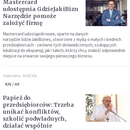
Mastercard
udostępnia GdzieJakiBiznes.com.
Narzędzie pomoże
założyć firmę
Mastercard udostępnił nowe, oparte na danych
narzędzie GdzieJakiBiznes, stworzone z myślą o małych i średnich
przedsiębiorcach - zarówno tych doświadczonych, szukających
lokalizacji do ekspansji, jak i takich, którzy chcą znaleźć odpowiednie
miejsce na otwarcie swojego pierwszego biznesu.
3 lata temu
KOŚCIÓŁ
KAI / mł
Papież do
przedsiębiorców: Trzeba
unikać konfliktów,
szkolić podwładnych,
działać wspólnie