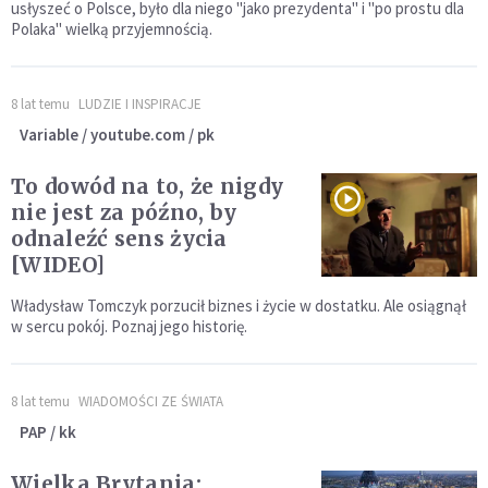
usłyszeć o Polsce, było dla niego "jako prezydenta" i "po prostu dla
Polaka" wielką przyjemnością.
8 lat temu
LUDZIE I INSPIRACJE
Variable / youtube.com / pk
To dowód na to, że nigdy
nie jest za późno, by
odnaleźć sens życia
[WIDEO]
Władysław Tomczyk porzucił biznes i życie w dostatku. Ale osiągnął
w sercu pokój. Poznaj jego historię.
8 lat temu
WIADOMOŚCI ZE ŚWIATA
PAP / kk
Wielka Brytania: