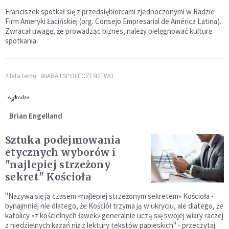
Franciszek spotkał się z przedsiębiorcami zjednoczonymi w Radzie
Firm Ameryki Łacińskiej (org. Consejo Empresarial de América Latina).
Zwracał uwagę, że prowadząc biznes, należy pielęgnować kulturę
spotkania.
4 lata temu
WIARA I SPOŁECZEŃSTWO
Brian Engelland
Sztuka podejmowania
etycznych wyborów i
"najlepiej strzeżony
sekret" Kościoła
"Nazywa się ją czasem «najlepiej strzeżonym sekretem» Kościoła -
bynajmniej nie dlatego, że Kościół trzyma ją w ukryciu, ale dlatego, że
katolicy «z kościelnych ławek» generalnie uczą się swojej wiary raczej
z niedzielnych kazań niż z lektury tekstów papieskich" - przeczytaj