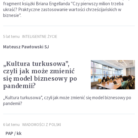
fragment książki Briana Engellanda "Czy pierwszy milion trzeba
ukraść? Praktyczne zastosowanie wartości chrześcijańskich w
biznesie".
5 lat temu
INTELIGENTNE ŻYCIE
Mateusz Pawłowski SJ
„Kultura turkusowa”,
czyli jak może zmienić
się model biznesowy po
pandemii?
„Kultura turkusowa”, czyli jak może zmienić się model biznesowy po
pandemii?
6 lat temu
WIADOMOŚCI Z POLSKI
PAP / kk