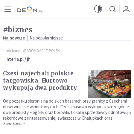
Przejdź do menu głównego
Przejdź do treści
#biznes
Najnowsze
Najpopularniejsze
1 rok temu
WIADOMOŚCI Z POLSKI
interia.pl / jh
Czesi najechali polskie
targowiska. Hurtowo
wykupują dwa produkty
Od początku sierpnia na polskich bazarach przy granicy z Czechami
obserwuje się wzmożony ruch. Czesi masowo wykupują szczególnie
dwa produkty – ogórki oraz borówki. Lokalni sprzedawcy odnotowują
rekordowe zainteresowanie, zwłaszcza w Chałupkach oraz
Zabełkowie.