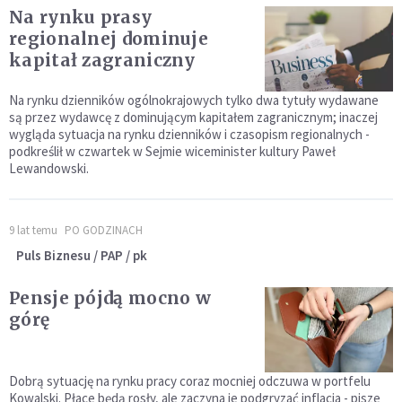
Na rynku prasy
regionalnej dominuje
kapitał zagraniczny
Na rynku dzienników ogólnokrajowych tylko dwa tytuły wydawane
są przez wydawcę z dominującym kapitałem zagranicznym; inaczej
wygląda sytuacja na rynku dzienników i czasopism regionalnych -
podkreślił w czwartek w Sejmie wiceminister kultury Paweł
Lewandowski.
9 lat temu
PO GODZINACH
Puls Biznesu / PAP / pk
Pensje pójdą mocno w
górę
Dobrą sytuację na rynku pracy coraz mocniej odczuwa w portfelu
Kowalski. Płace będą rosły, ale zaczyna je podgryzać inflacja - pisze