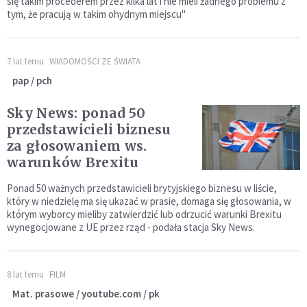
się takim procederem przez kilka lat i nie mieli żadnego problemu z
tym, że pracują w takim ohydnym miejscu"
7 lat temu
WIADOMOŚCI ZE ŚWIATA
pap / pch
Sky News: ponad 50
przedstawicieli biznesu
za głosowaniem ws.
warunków Brexitu
Ponad 50 ważnych przedstawicieli brytyjskiego biznesu w liście,
który w niedzielę ma się ukazać w prasie, domaga się głosowania, w
którym wyborcy mieliby zatwierdzić lub odrzucić warunki Brexitu
wynegocjowane z UE przez rząd - podała stacja Sky News.
8 lat temu
FILM
Mat. prasowe / youtube.com / pk