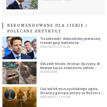
REKOMENDOWANE DLA CIEBIE /
POLECANE ARTYKUŁY
Trzaskowski: dokonaliśmy pierwszej
transkrypcji małżeństw
jednopłciowych. “Tak jak
WIADOMOŚCI Z POLSKI
zapowiadałem, bez zwłoki,
natychmiast”
Odszedł młodo, broniąc Ojczyzny. W
Nowym Sączu znaleziono zwłoki
mężczyzny z czasów potopu
WYDARZENIA
szwedzkiego
Cud wśród niszczycielskiego ognia.
Strażacy gaszący pożary na Roztoczu
opublikowali niezwykłe zdjęcie
WIADOMOŚCI Z POLSKI