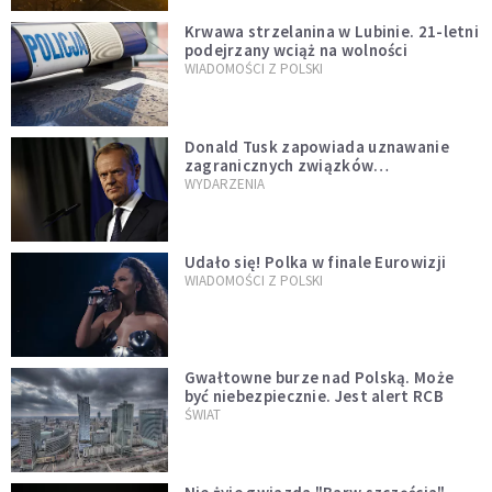
Krwawa strzelanina w Lubinie. 21-letni
podejrzany wciąż na wolności
WIADOMOŚCI Z POLSKI
Donald Tusk zapowiada uznawanie
zagranicznych związków
jednopłciowych. "Państwo oblało ten
WYDARZENIA
test"
Udało się! Polka w finale Eurowizji
WIADOMOŚCI Z POLSKI
Gwałtowne burze nad Polską. Może
być niebezpiecznie. Jest alert RCB
ŚWIAT