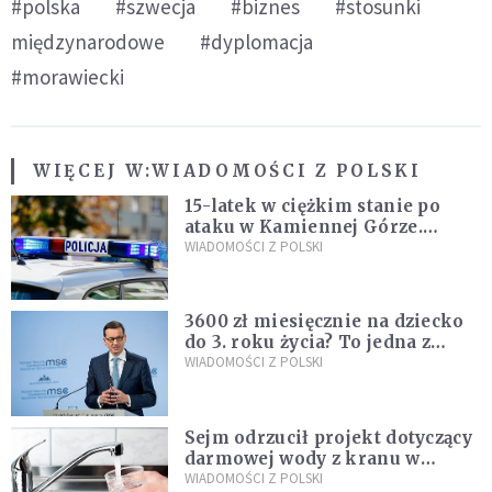
#polska
#szwecja
#biznes
#stosunki
międzynarodowe
#dyplomacja
#morawiecki
WIĘCEJ W:
WIADOMOŚCI Z POLSKI
15-latek w ciężkim stanie po
ataku w Kamiennej Górze.
Policja zatrzymała dwóch
WIADOMOŚCI Z POLSKI
nastolatków
3600 zł miesięcznie na dziecko
do 3. roku życia? To jedna z
propozycji programu "Rozwój
WIADOMOŚCI Z POLSKI
Plus"
Sejm odrzucił projekt dotyczący
darmowej wody z kranu w
restauracjach
WIADOMOŚCI Z POLSKI