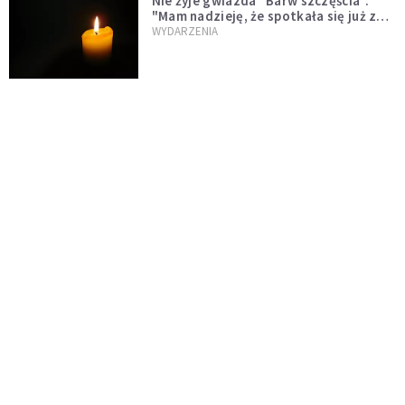
Nie żyje gwiazda "Barw szczęścia".
"Mam nadzieję, że spotkała się już z
Bogiem, którego tak bardzo kochała"
WYDARZENIA