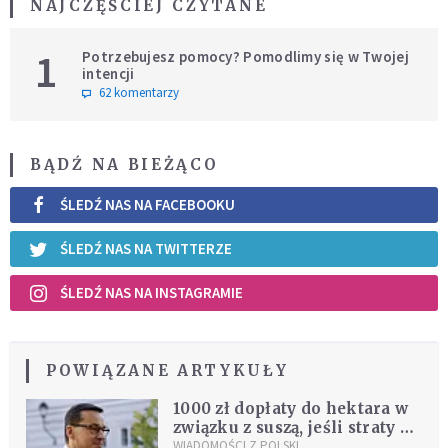
NAJCZĘŚCIEJ CZYTANE
1
Potrzebujesz pomocy? Pomodlimy się w Twojej
intencji
62 komentarzy
BĄDŹ NA BIEŻĄCO
ŚLEDŹ NAS NA FACEBOOKU
ŚLEDŹ NAS NA TWITTERZE
ŚLEDŹ NAS NA INSTAGRAMIE
POWIĄZANE ARTYKUŁY
1000 zł dopłaty do hektara w
związku z suszą, jeśli straty są
wyższe od 70 proc.
WIADOMOŚCI Z POLSKI