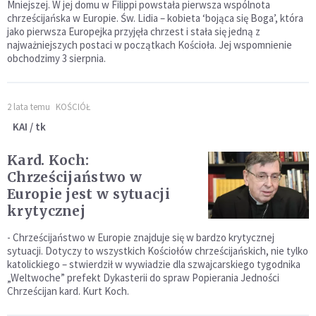
Mniejszej. W jej domu w Filippi powstała pierwsza wspólnota
chrześcijańska w Europie. Św. Lidia – kobieta ‘bojąca się Boga’, która
jako pierwsza Europejka przyjęła chrzest i stała się jedną z
najważniejszych postaci w początkach Kościoła. Jej wspomnienie
obchodzimy 3 sierpnia.
2 lata temu
KOŚCIÓŁ
KAI / tk
Kard. Koch:
Chrześcijaństwo w
Europie jest w sytuacji
krytycznej
- Chrześcijaństwo w Europie znajduje się w bardzo krytycznej
sytuacji. Dotyczy to wszystkich Kościołów chrześcijańskich, nie tylko
katolickiego – stwierdził w wywiadzie dla szwajcarskiego tygodnika
„Weltwoche” prefekt Dykasterii do spraw Popierania Jedności
Chrześcijan kard. Kurt Koch.