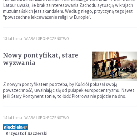
Latour uważa, że brak zainteresowania Zachodu sytuacją w krajach
muzułmańskich jest skandalem. Według niego, przyczyną tego jest
"powszechne lekceważenie religii w Europie".
13 lat temu
WIARA I SPOŁECZEŃSTWO
Nowy pontyfikat, stare
wyzwania
Z nowym pontyfikatem potrzeba, by Kościół pokazał swoją
powszechność, uwalniając się od pułapek europocentryzmu. Nawet
jeśli Stary Kontynent tonie, to łódź Piotrowa nie pójdzie na dno.
14 lat temu
WIARA I SPOŁECZEŃSTWO
Krzysztof Szczerski