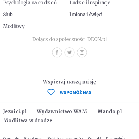
Psychologia na co dzień
Ludzie i inspiracje
Ślub
Imiona i święci
Modlitwy
Dołącz do społeczności DEON.pl
Wspieraj naszą misję
WSPOMÓŻ NAS
Jezuici.pl
Wydawnictwo WAM
Mando.pl
Modlitwa w drodze
O portalu
Regulamin
Polityka prywatności
Kontakt
Dla mediów