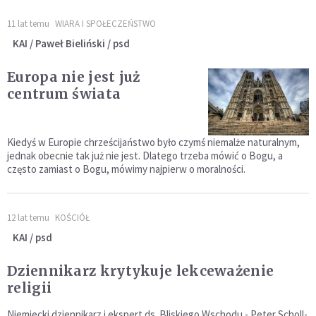
11 lat temu
WIARA I SPOŁECZEŃSTWO
KAI / Paweł Bieliński / psd
Europa nie jest już
centrum świata
Kiedyś w Europie chrześcijaństwo było czymś niemalże naturalnym,
jednak obecnie tak już nie jest. Dlatego trzeba mówić o Bogu, a
często zamiast o Bogu, mówimy najpierw o moralności.
12 lat temu
KOŚCIÓŁ
KAI / psd
Dziennikarz krytykuje lekceważenie
religii
Niemiecki dziennikarz i ekspert ds. Bliskiego Wschodu - Peter Scholl-