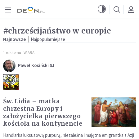
Przejdź do menu głównego
Przejdź do treści
#chrześcijaństwo w europie
Najnowsze
Najpopularniejsze
1 rok temu
WIARA
Paweł Kosiński SJ
Św. Lidia – matka
chrzestna Europy i
założycielka pierwszego
kościoła na kontynencie
Handlarka luksusową purpurą, niezależna i majętna emigrantka z Azji