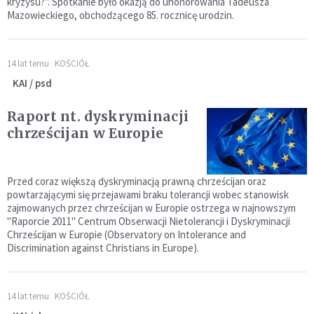
kryzysu?". Spotkanie było okazją do uhonorowania Tadeusza
Mazowieckiego, obchodzącego 85. rocznicę urodzin.
14 lat temu
KOŚCIÓŁ
KAI / psd
Raport nt. dyskryminacji
chrześcijan w Europie
Przed coraz większą dyskryminacją prawną chrześcijan oraz
powtarzającymi się przejawami braku tolerancji wobec stanowisk
zajmowanych przez chrześcijan w Europie ostrzega w najnowszym
"Raporcie 2011" Centrum Obserwacji Nietolerancji i Dyskryminacji
Chrześcijan w Europie (Observatory on Intolerance and
Discrimination against Christians in Europe).
14 lat temu
KOŚCIÓŁ