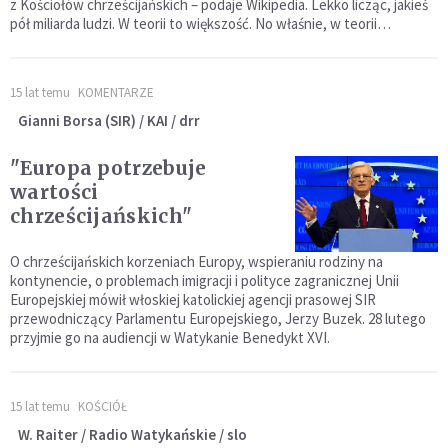
z Kościołów chrześcijańskich – podaje Wikipedia. Lekko licząc, jakieś
pół miliarda ludzi. W teorii to większość. No właśnie, w teorii…
15 lat temu
KOMENTARZE
Gianni Borsa (SIR) / KAI / drr
"Europa potrzebuje
wartości
chrześcijańskich"
O chrześcijańskich korzeniach Europy, wspieraniu rodziny na
kontynencie, o problemach imigracji i polityce zagranicznej Unii
Europejskiej mówił włoskiej katolickiej agencji prasowej SIR
przewodniczący Parlamentu Europejskiego, Jerzy Buzek. 28 lutego
przyjmie go na audiencji w Watykanie Benedykt XVI.
15 lat temu
KOŚCIÓŁ
W. Raiter / Radio Watykańskie / slo