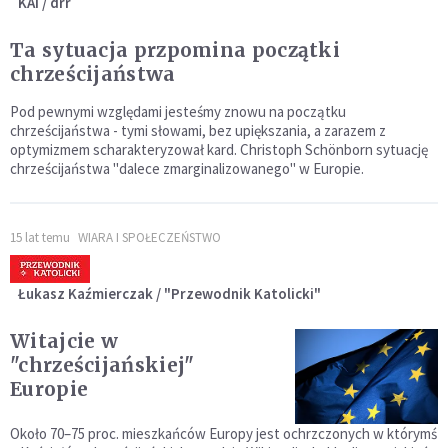
KAI / drr
Ta sytuacja przpomina początki
chrześcijaństwa
Pod pewnymi względami jesteśmy znowu na początku
chrześcijaństwa - tymi słowami, bez upiększania, a zarazem z
optymizmem scharakteryzował kard. Christoph Schönborn sytuację
chrześcijaństwa "dalece zmarginalizowanego" w Europie.
15 lat temu
WIARA I SPOŁECZEŃSTWO
Łukasz Kaźmierczak / "Przewodnik Katolicki"
Witajcie w
"chrześcijańskiej"
Europie
Około 70–75 proc. mieszkańców Europy jest ochrzczonych w którymś