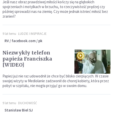
Jeśli nasz obraz prawdziwej miłości kończy się na głębokich
spojrzeniach i motylkach w brzuchu, to rzeczywistość prędzej czy
później sprowadzi nas na ziemię. Czy może jednak istnieć miłość bez
zranień?
9 lat temu
LUDZIE I INSPIRACJE
RV / facebook.com / pk
Niezwykły telefon
papieża Franciszka
[WIDEO]
Papież już nie raz udowodnił że chce być blisko cierpiących. W czasie
swojej wizyty w Mediolanie zadzwonił do chorej kobiety, która przez
pobyt w szpitalu, nie mogła przyjąć go w swoim domu.
9 lat temu
DUCHOWOŚĆ
Stanisław Biel SJ