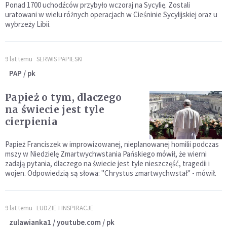
Ponad 1700 uchodźców przybyło wczoraj na Sycylię. Zostali
uratowani w wielu różnych operacjach w Cieśninie Sycylijskiej oraz u
wybrzeży Libii.
9 lat temu
SERWIS PAPIESKI
PAP / pk
Papież o tym, dlaczego
na świecie jest tyle
cierpienia
Papież Franciszek w improwizowanej, nieplanowanej homilii podczas
mszy w Niedzielę Zmartwychwstania Pańskiego mówił, że wierni
zadają pytania, dlaczego na świecie jest tyle nieszczęść, tragedii i
wojen. Odpowiedzią są słowa: "Chrystus zmartwychwstał" - mówił.
9 lat temu
LUDZIE I INSPIRACJE
zulawianka1 / youtube.com / pk