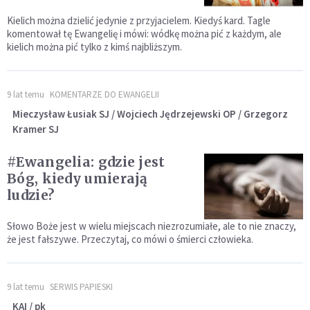
Kielich można dzielić jedynie z przyjacielem. Kiedyś kard. Tagle
komentował tę Ewangelię i mówi: wódkę można pić z każdym, ale
kielich można pić tylko z kimś najbliższym.
9 lat temu
KOMENTARZE DO EWANGELII
Mieczysław Łusiak SJ / Wojciech Jędrzejewski OP / Grzegorz
Kramer SJ
#Ewangelia: gdzie jest
Bóg, kiedy umierają
ludzie?
Słowo Boże jest w wielu miejscach niezrozumiałe, ale to nie znaczy,
że jest fałszywe. Przeczytaj, co mówi o śmierci człowieka.
9 lat temu
SERWIS PAPIESKI
KAI / pk