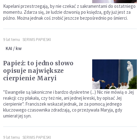
Kapelani przestrzegają, by nie czekać z sakramentami do ostatniego
momentu. Zdarza się, że ludzie dzwonią po księdza, gdy już jest za
późno. Można jednak coś zrobić jeszcze bezpośrednio po śmierci.
9 lat temu
SERWIS PAPIESKI
KAI / kw
Papież: to jedno słowo
opisuje największe
cierpienie Maryi
"Ewangelie są lakoniczne i bardzo dyskretne (...) Nic nie mówią o Jej
reakcji: czy płakała, czy też nie, ani jednej kreski, by opisać Jej
cierpienie". Franciszek wskazał jednak, że za pomocą jednego
kluczowego czasownika zdradzają, co przeżywała Maryja, gdy
umierał jej syn.
9 lat temu
SERWIS PAPIESKI