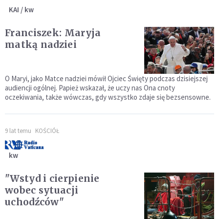
KAI / kw
Franciszek: Maryja
matką nadziei
O Maryi, jako Matce nadziei mówił Ojciec Święty podczas dzisiejszej
audiencji ogólnej. Papież wskazał, że uczy nas Ona cnoty
oczekiwania, także wówczas, gdy wszystko zdaje się bezsensowne.
9 lat temu
KOŚCIÓŁ
kw
"Wstyd i cierpienie
wobec sytuacji
uchodźców"