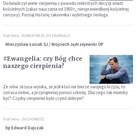
Doświadczył wiele cierpienia z powodu niektórych decyzji władz
kościelnych (zakaz nauczania od 1950 r., niesprawiedliwej kościelnej
cenzury). Poznaj historię zakonnika i wybitnego teologa.
9 lat temu
KOMENTARZE DO EWANGELII
Mieczysław Łusiak SJ / Wojciech Jędrzejewski OP
#Ewangelia: czy Bóg chce
naszego cierpienia?
Ze słów Jezusa wynika, że jeśli ktoś nie bierze swojego krzyża, to
zatraca siebie, a przynajmniej ponosi szkodę. Dlaczego tak miałoby
być? Czyżby cierpienie było czymś dobrym?
9 lat temu
DUCHOWOŚĆ
bp Edward Dajczak