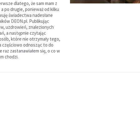
ierwsze dlatego, że sam mam z
 a po drugie, ponieważ od kilku
owuję świadectwa nadesłane
ników DEON.pl. Publikując
ów, uzdrowień, znalezionych
ań, a następnie czytając
sób, które nie otrzymały tego,
 (a częściowo odnosząc to do
nie raz zastanawiałem się, o co w
m chodzi.