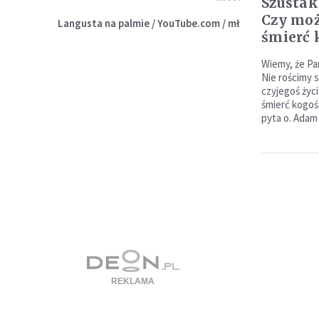
Szustak
Czy moż
Langusta na palmie / YouTube.com / mł
śmierć 
Wiemy, że Pan
Nie rościmy 
czyjegoś życi
śmierć kogoś 
pyta o. Adam