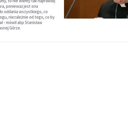
śmy, to nie wiemy tak naprawdę
ara, ponieważ jest ona
o oddania wszystkiego, co
ogu, niezależnie od tego, co by
ał - mówił abp Stanisław
asnej Górze.