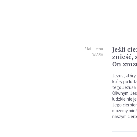
Jeśli ci
3 lata temu
WIARA
znieść, 
On zro
Jezus, który
który po ludz
tego Jezusa 
Oliwnym. Jes
ludzkie nie 
Jego cierpie
możemy mieć
naszym cierpi