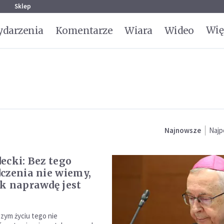
g
Sklep
Wię
darzenia
Komentarze
Wiara
Wideo
Najnowsze
Najp
ecki: Bez tego
czenia nie wiemy,
k naprawdę jest
szym życiu tego nie