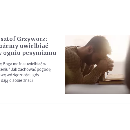
ysztof Grzywocz:
ożemy uwielbiać
w ogniu pesymizmu
ę Boga można uwielbiać w
żeniu? Jak zachować pogodę
awę wdzięczności, gdy
 dają o sobie znać?