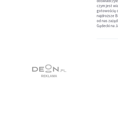
doświadczyli
czym jest wi
gotowością d
najdroższe B
od nas zażąd
Gądecki na J