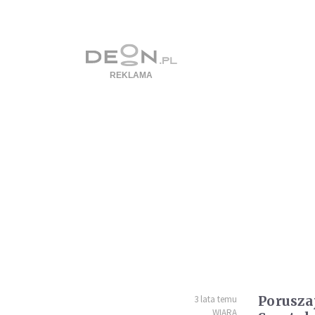
Porusza
3 lata temu
WIARA