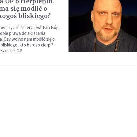
a OP o cierpieniu.
na się modlić o
kogoś bliskiego?
em życia i śmierci jest Pan Bóg.
sobie prawa do skracania
a. Czy wolno nam modlić się o
bliskiego, kto bardzo cierpi? -
 Szustak OP.