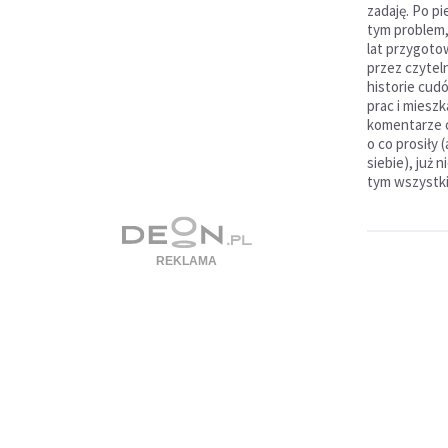
zadaję. Po p
tym problem,
lat przygot
przez czytel
historie cud
prac i mieszk
komentarze o
o co prosiły
siebie), już 
tym wszystki