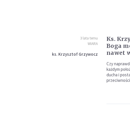
Ks. Krz
3 lata temu
WIARA
Boga m
nawet 
ks. Krzysztof Grzywocz
Czy naprawd
każdym poło
ducha i post
przeciwności