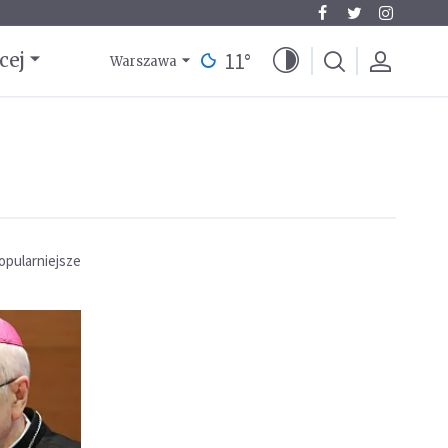
11
°
cej
Warszawa
opularniejsze