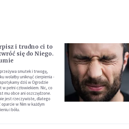
erpisz i trudno ci to
zwróć się do Niego.
zumie
 przeżywa smutek i trwogę,
ku wolałby uniknąć cierpienia -
spotykamy dziś w Ogrodzie
t w pełni człowiekiem. Nic, co
jest mu obce ani oszczędzone.
nie jest rzeczywiste, dlatego
 oparcie w Nim w każdym
eniu i bólu.