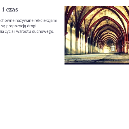
a i czas
uchowne nazywane rekolekcjami
i są propozycją drogi
a życia i wzrostu duchowego.