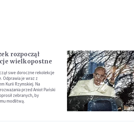
zek rozpoczął
cje wielkopostne
czął swe doroczne rekolekcje
. Odprawia je wraz z
m Kurii Rzymskiej. Na
rozważania przed Anioł Pański
oprosił zebranych, by
 mu modlitwą.