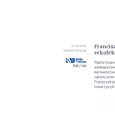
Francis
11 lat temu
SERWIS PAPIESKI
rekolek
Papież rozpo
KAI / slo
wielkopostne
kierownictwe
zakończenie 
Franciszek p
towarzyszyli