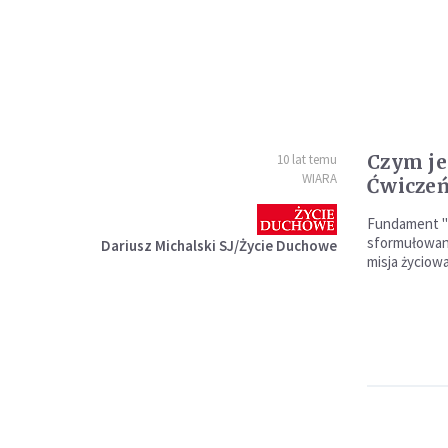
Czym je
10 lat temu
WIARA
Ćwicze
Fundament "
sformułowana
Dariusz Michalski SJ/Życie Duchowe
misja życiow