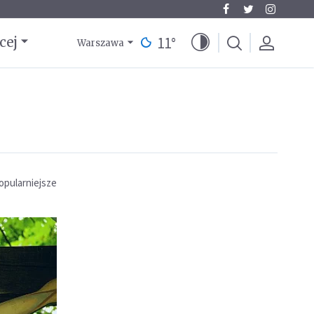
11
°
cej
Warszawa
opularniejsze