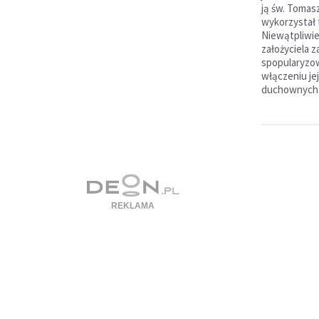
ją św. Tomasz
wykorzystał t
Niewątpliwie
założyciela z
spopularyzow
włączeniu je
duchownych