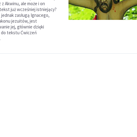
 z Akwinu, ale może i on
ekst już wcześniej istniejący?
 jednak zasługą Ignacego,
akonu jezuitów, jest
anie jej, głównie dzięki
j do tekstu Ćwiczeń
.