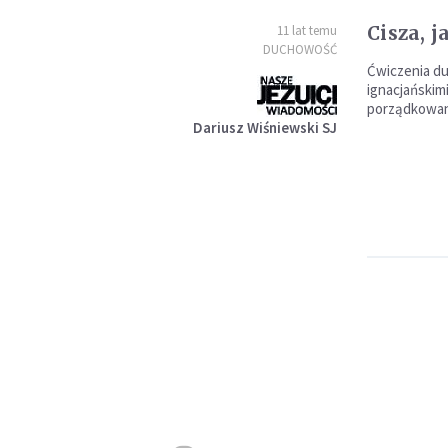
Cisza, j
11 lat temu
DUCHOWOŚĆ
Ćwiczenia d
ignacjańskim
porządkowani
Dariusz Wiśniewski SJ