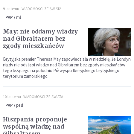
9 lat temu
WIADOMOŚCI ZE ŚWIATA
PAP / ml
May: nie oddamy władzy
nad Gibraltarem bez
zgody mieszkańców
Brytyjska premier Theresa May zapowiedziała w niedzielę, że Londyn
nigdy nie odstąpi władzy nad Gibraltarem bez zgody mieszkańców
tego leżącego na południu Półwyspu Iberyjskiego brytyjskiego
terytorium zamorskiego.
10 lat temu
WIADOMOŚCI ZE ŚWIATA
PAP / psd
Hiszpania proponuje
wspólną władzę nad
Gibraltarem