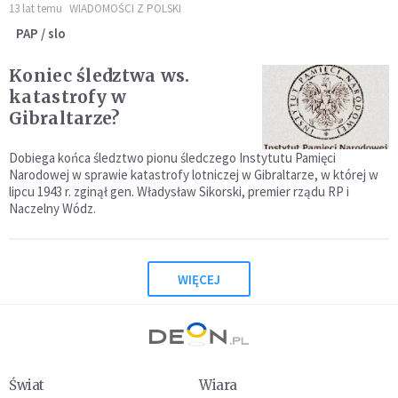
13 lat temu
WIADOMOŚCI Z POLSKI
PAP / slo
Koniec śledztwa ws.
katastrofy w
Gibraltarze?
Dobiega końca śledztwo pionu śledczego Instytutu Pamięci
Narodowej w sprawie katastrofy lotniczej w Gibraltarze, w której w
lipcu 1943 r. zginął gen. Władysław Sikorski, premier rządu RP i
Naczelny Wódz.
WIĘCEJ
Świat
Wiara