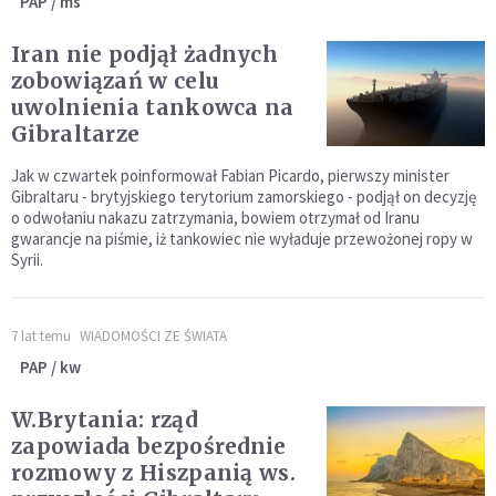
PAP / ms
Iran nie podjął żadnych
zobowiązań w celu
uwolnienia tankowca na
Gibraltarze
Jak w czwartek poinformował Fabian Picardo, pierwszy minister
Gibraltaru - brytyjskiego terytorium zamorskiego - podjął on decyzję
o odwołaniu nakazu zatrzymania, bowiem otrzymał od Iranu
gwarancje na piśmie, iż tankowiec nie wyładuje przewożonej ropy w
Syrii.
7 lat temu
WIADOMOŚCI ZE ŚWIATA
PAP / kw
W.Brytania: rząd
zapowiada bezpośrednie
rozmowy z Hiszpanią ws.