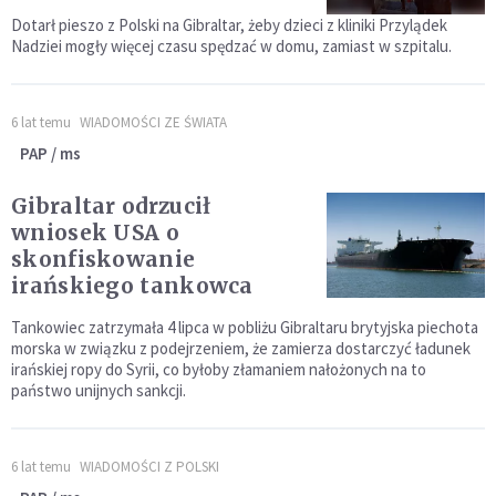
Dotarł pieszo z Polski na Gibraltar, żeby dzieci z kliniki Przylądek
Nadziei mogły więcej czasu spędzać w domu, zamiast w szpitalu.
6 lat temu
WIADOMOŚCI ZE ŚWIATA
PAP / ms
Gibraltar odrzucił
wniosek USA o
skonfiskowanie
irańskiego tankowca
Tankowiec zatrzymała 4 lipca w pobliżu Gibraltaru brytyjska piechota
morska w związku z podejrzeniem, że zamierza dostarczyć ładunek
irańskiej ropy do Syrii, co byłoby złamaniem nałożonych na to
państwo unijnych sankcji.
6 lat temu
WIADOMOŚCI Z POLSKI