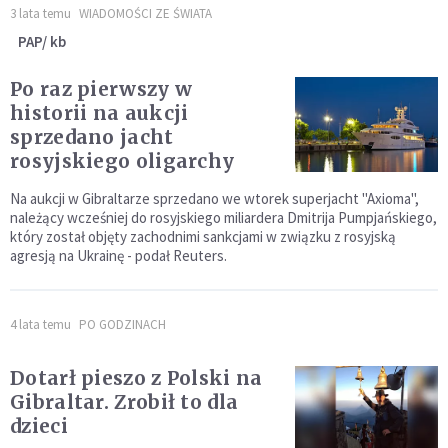
3 lata temu
WIADOMOŚCI ZE ŚWIATA
PAP/ kb
Po raz pierwszy w
historii na aukcji
sprzedano jacht
rosyjskiego oligarchy
Na aukcji w Gibraltarze sprzedano we wtorek superjacht "Axioma",
należący wcześniej do rosyjskiego miliardera Dmitrija Pumpjańskiego,
który został objęty zachodnimi sankcjami w związku z rosyjską
agresją na Ukrainę - podał Reuters.
4 lata temu
PO GODZINACH
Dotarł pieszo z Polski na
Gibraltar. Zrobił to dla
dzieci