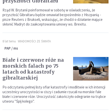
przyszłości Gibraltaru
Rząd W. Brytanii poinformował w sobotę w oświadczeniu, że
przyszłość Gibraltaru będzie omawiał bezpośrednio z Hiszpanią -
pisze Reuters z Brukseli, wskazując, że chodzi o działanie mające
skłonić Madryt do zaakceptowania umowy ws. Brexitu.
8 lat temu
WIADOMOŚCI ZE ŚWIATA
PAP / ms
Białe i czerwone róże na
morskich falach po 75
latach od katastrofy
gibraltarskiej
Po odczytaniu pełnej listy ofiar katastrofy i modlitwie w ich intencji
uczestnicy uroczystości w ciszy i zadumie rzucali na morskie fale
białe i czerwone róże. Uroczystość zakończyło odegranie na trąbce
utworu "Śpij kolego".