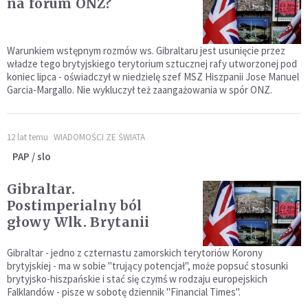
na forum ONZ?
Warunkiem wstępnym rozmów ws. Gibraltaru jest usunięcie przez
władze tego brytyjskiego terytorium sztucznej rafy utworzonej pod
koniec lipca - oświadczył w niedzielę szef MSZ Hiszpanii Jose Manuel
Garcia-Margallo. Nie wykluczył też zaangażowania w spór ONZ.
12 lat temu
WIADOMOŚCI ZE ŚWIATA
PAP / slo
Gibraltar.
Postimperialny ból
głowy Wlk. Brytanii
Gibraltar - jedno z czternastu zamorskich terytoriów Korony
brytyjskiej - ma w sobie "trujący potencjał", może popsuć stosunki
brytyjsko-hiszpańskie i stać się czymś w rodzaju europejskich
Falklandów - pisze w sobotę dziennik "Financial Times".