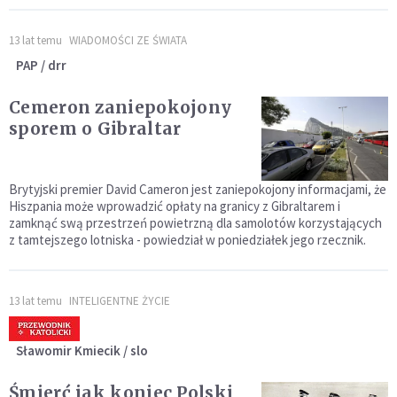
13 lat temu
WIADOMOŚCI ZE ŚWIATA
PAP / drr
Cemeron zaniepokojony
sporem o Gibraltar
Brytyjski premier David Cameron jest zaniepokojony informacjami, że
Hiszpania może wprowadzić opłaty na granicy z Gibraltarem i
zamknąć swą przestrzeń powietrzną dla samolotów korzystających
z tamtejszego lotniska - powiedział w poniedziałek jego rzecznik.
13 lat temu
INTELIGENTNE ŻYCIE
Sławomir Kmiecik / slo
Śmierć jak koniec Polski