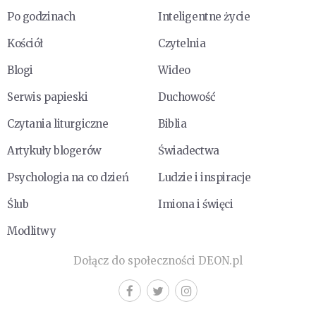
Po godzinach
Inteligentne życie
Kościół
Czytelnia
Blogi
Wideo
Serwis papieski
Duchowość
Czytania liturgiczne
Biblia
Artykuły blogerów
Świadectwa
Psychologia na co dzień
Ludzie i inspiracje
Ślub
Imiona i święci
Modlitwy
Dołącz do społeczności DEON.pl