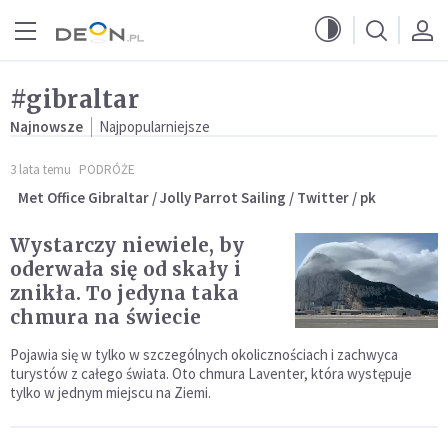
Przejdź do menu głównego
Przejdź do treści
#gibraltar
Najnowsze
Najpopularniejsze
3 lata temu
PODRÓŻE
Met Office Gibraltar / Jolly Parrot Sailing / Twitter / pk
Wystarczy niewiele, by
oderwała się od skały i
znikła. To jedyna taka
chmura na świecie
Pojawia się w tylko w szczególnych okolicznościach i zachwyca
turystów z całego świata. Oto chmura Laventer, która występuje
tylko w jednym miejscu na Ziemi.