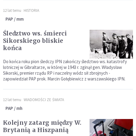
12 lat temu
HISTORIA
PAP / mm
Śledztwo ws. śmierci
Sikorskiego bliskie
końca
Do końca roku pion śledczy IPN zakończy śledztwo ws. katastrofy
lotniczej w Gibraltarze, w której w 1943 r. zginął gen. Władysław
Sikorski, premier rządu RP i naczelny wódz sił zbrojnych -
zapowiedział PAP prok. Marcin Gołębiewicz z warszawskiego IPN.
12 lat temu
WIADOMOŚCI ZE ŚWIATA
PAP / mh
Kolejny zatarg między W.
Brytanią a Hiszpanią