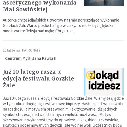
ascetycznego wykonania
Mai Sowińskiej
Autorka chrześcijańskich utworów nagrała poruszające wykonanie
Gorzkich Żali. Warto posłuchać go w ciszy. To może być głęboka
modlitwa i refleksja nad męką Chrystusa.
10 lat temu
PATRONATY
Centrum Myśli Jana Pawła II
Już 10 lutego rusza 7.
edycja festiwalu Gorzkie
Żale
Już 10 lutego rusza 7. edycja festiwalu Gorzkie Żale. Wiemy też, gdzie
w tym roku odbędą się festiwalowe imprezy. Hasłem jest wolna wola
na rozdrożu, a motywem przewodnim - skrzyżowanie, dla jednych
symbol chrześcijaństwa, dla innych wielość możliwości. Motyw
skrzyżowania wykorzystamy do opowieści o zagubieniu człowieka,
skutkach podejmowanych decyzji i sile wolnej woli. Uczestnicy będą