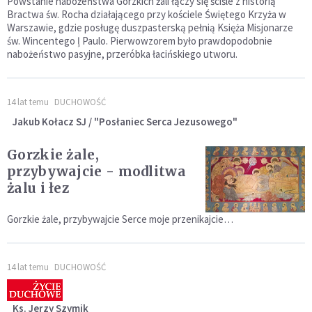
Powstanie nabożeństwa Gorzkich żali łączy się ściśle z historią
Bractwa św. Rocha działającego przy kościele Świętego Krzyża w
Warszawie, gdzie posługę duszpasterską pełnią Księża Misjonarze
św. Wincentego ļ Paulo. Pierwowzorem było prawdopodobnie
nabożeństwo pasyjne, przeróbka łacińskiego utworu.
14 lat temu
DUCHOWOŚĆ
Jakub Kołacz SJ / "Posłaniec Serca Jezusowego"
Gorzkie żale,
przybywajcie - modlitwa
żalu i łez
Gorzkie żale, przybywajcie Serce moje przenikajcie…
14 lat temu
DUCHOWOŚĆ
Ks. Jerzy Szymik