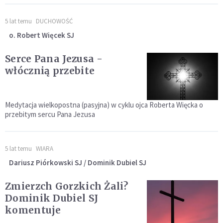
5 lat temu
DUCHOWOŚĆ
o. Robert Więcek SJ
Serce Pana Jezusa -
włócznią przebite
Medytacja wielkopostna (pasyjna) w cyklu ojca Roberta Więcka o
przebitym sercu Pana Jezusa
5 lat temu
WIARA
Dariusz Piórkowski SJ / Dominik Dubiel SJ
Zmierzch Gorzkich Żali?
Dominik Dubiel SJ
komentuje