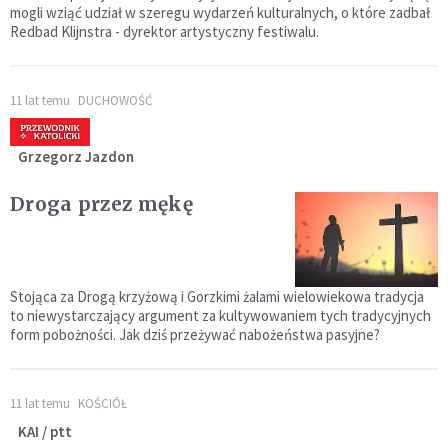
mogli wziąć udział w szeregu wydarzeń kulturalnych, o które zadbał
Redbad Klijnstra - dyrektor artystyczny festiwalu.
11 lat temu
DUCHOWOŚĆ
Grzegorz Jazdon
Droga przez mękę
Stojąca za Drogą krzyżową i Gorzkimi żalami wielowiekowa tradycja
to niewystarczający argument za kultywowaniem tych tradycyjnych
form pobożności. Jak dziś przeżywać nabożeństwa pasyjne?
11 lat temu
KOŚCIÓŁ
KAI / ptt