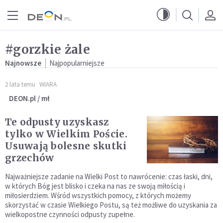
Przejdź do menu głównego
Przejdź do treści
#gorzkie żale
Najnowsze
Najpopularniejsze
2 lata temu
WIARA
DEON.pl / mł
Te odpusty uzyskasz
tylko w Wielkim Poście.
Usuwają bolesne skutki
grzechów
Najważniejsze zadanie na Wielki Post to nawrócenie: czas łaski, dni,
w których Bóg jest blisko i czeka na nas ze swoją miłością i
miłosierdziem. Wśród wszystkich pomocy, z których możemy
skorzystać w czasie Wielkiego Postu, są też możliwe do uzyskania za
wielkopostne czynności odpusty zupełne.