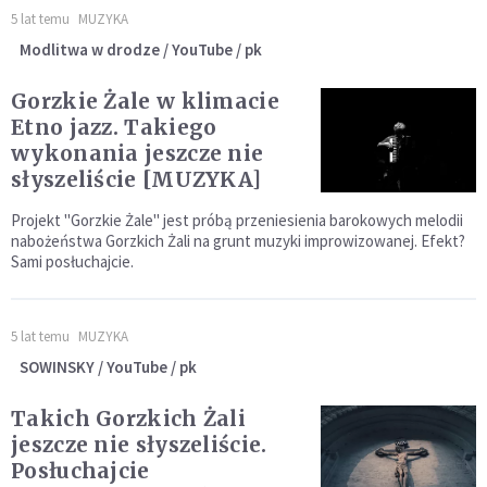
5 lat temu
MUZYKA
Modlitwa w drodze / YouTube / pk
Gorzkie Żale w klimacie
Etno jazz. Takiego
wykonania jeszcze nie
słyszeliście [MUZYKA]
Projekt "Gorzkie Żale" jest próbą przeniesienia barokowych melodii
nabożeństwa Gorzkich Żali na grunt muzyki improwizowanej. Efekt?
Sami posłuchajcie.
5 lat temu
MUZYKA
SOWINSKY / YouTube / pk
Takich Gorzkich Żali
jeszcze nie słyszeliście.
Posłuchajcie