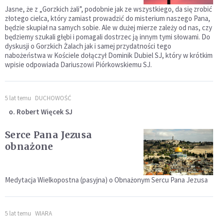
Jasne, że z „Gorzkich żali”, podobnie jak ze wszystkiego, da się zrobić
złotego cielca, który zamiast prowadzić do misterium naszego Pana,
będzie skupiał na samych sobie. Ale w dużej mierze zależy od nas, czy
będziemy szukali głębi i pomagali dostrzec ją innym tymi słowami. Do
dyskusji o Gorzkich Żalach jak i samej przydatności tego
nabożeństwa w Kościele dołączył Dominik Dubiel SJ, który w krótkim
wpisie odpowiada Dariuszowi Piórkowskiemu SJ.
5 lat temu
DUCHOWOŚĆ
o. Robert Więcek SJ
Serce Pana Jezusa
obnażone
Medytacja Wielkopostna (pasyjna) o Obnażonym Sercu Pana Jezusa
5 lat temu
WIARA