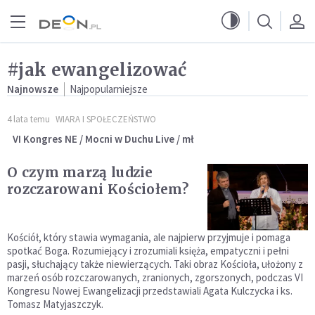
Przejdź do menu głównego
Przejdź do treści
#jak ewangelizować
Najnowsze
Najpopularniejsze
4 lata temu
WIARA I SPOŁECZEŃSTWO
VI Kongres NE / Mocni w Duchu Live / mł
O czym marzą ludzie
rozczarowani Kościołem?
Kościół, który stawia wymagania, ale najpierw przyjmuje i pomaga
spotkać Boga. Rozumiejący i zrozumiali księża, empatyczni i pełni
pasji, słuchający także niewierzących. Taki obraz Kościoła, ułożony z
marzeń osób rozczarowanych, zranionych, zgorszonych, podczas VI
Kongresu Nowej Ewangelizacji przedstawiali Agata Kulczycka i ks.
Tomasz Matyjaszczyk.