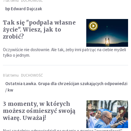
7 lat temu
DUCHOWOŚĆ
bp Edward Dajczak
Tak się "podpala własne
życie". Wiesz, jak to
zrobić?
Oczywiście nie dosłownie. Ale tak, żeby inni patrząc na ciebie myśleli
tylko o jednym.
8 lat temu
DUCHOWOŚĆ
Ostatnia Ławka. Grupa dla chrześcijan szukających odpowiedzi
/ kw
3 momenty, w których
możesz ośmieszyć swoją
wiarę. Uważaj!
Nasi czytelnicy odpowiedzieli na pytanie o granice "ewangelizacji",