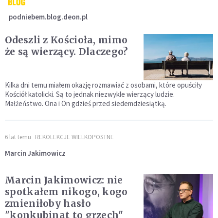
podniebem.blog.deon.pl
Odeszli z Kościoła, mimo
że są wierzący. Dlaczego?
Kilka dni temu miałem okazję rozmawiać z osobami, które opuściły
Kościół katolicki. Są to jednak niezwykle wierzący ludzie.
Małżeństwo. Ona i On gdzieś przed siedemdziesiątką.
6 lat temu
REKOLEKCJE WIELKOPOSTNE
Marcin Jakimowicz
Marcin Jakimowicz: nie
spotkałem nikogo, kogo
zmieniłoby hasło
"konkubinat to grzech"