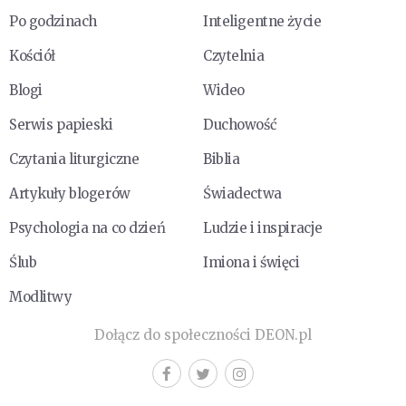
Po godzinach
Inteligentne życie
Kościół
Czytelnia
Blogi
Wideo
Serwis papieski
Duchowość
Czytania liturgiczne
Biblia
Artykuły blogerów
Świadectwa
Psychologia na co dzień
Ludzie i inspiracje
Ślub
Imiona i święci
Modlitwy
Dołącz do społeczności DEON.pl