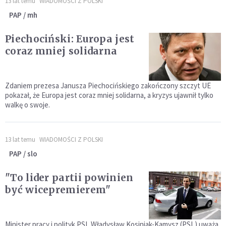
13 lat temu
WIADOMOŚCI Z POLSKI
PAP / mh
Piechociński: Europa jest
coraz mniej solidarna
Zdaniem prezesa Janusza Piechocińskiego zakończony szczyt UE
pokazał, że Europa jest coraz mniej solidarna, a kryzys ujawnił tylko
walkę o swoje.
13 lat temu
WIADOMOŚCI Z POLSKI
PAP / slo
"To lider partii powinien
być wicepremierem"
Minister pracy i polityk PSL Władysław Kosiniak-Kamysz (PSL) uważa,