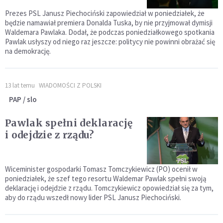
Prezes PSL Janusz Piechociński zapowiedział w poniedziałek, że
będzie namawiał premiera Donalda Tuska, by nie przyjmował dymisji
Waldemara Pawlaka. Dodał, że podczas poniedziałkowego spotkania
Pawlak usłyszy od niego raz jeszcze: politycy nie powinni obrażać się
na demokrację.
13 lat temu
WIADOMOŚCI Z POLSKI
PAP / slo
Pawlak spełni deklarację
i odejdzie z rządu?
Wiceminister gospodarki Tomasz Tomczykiewicz (PO) ocenił w
poniedziałek, że szef tego resortu Waldemar Pawlak spełni swoją
deklarację i odejdzie z rządu. Tomczykiewicz opowiedział się za tym,
aby do rządu wszedł nowy lider PSL Janusz Piechociński.