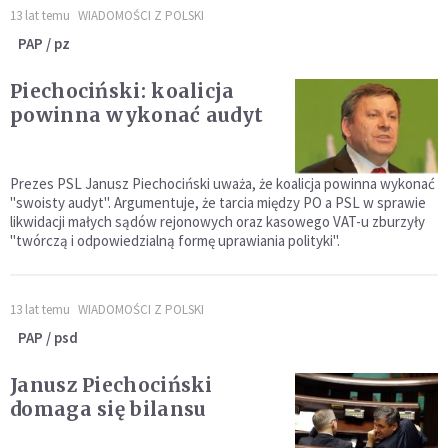
13 lat temu
WIADOMOŚCI Z POLSKI
PAP / pz
Piechociński: koalicja
powinna wykonać audyt
Prezes PSL Janusz Piechociński uważa, że koalicja powinna wykonać
"swoisty audyt". Argumentuje, że tarcia między PO a PSL w sprawie
likwidacji małych sądów rejonowych oraz kasowego VAT-u zburzyły
"twórczą i odpowiedzialną formę uprawiania polityki".
13 lat temu
WIADOMOŚCI Z POLSKI
PAP / psd
Janusz Piechociński
domaga się bilansu