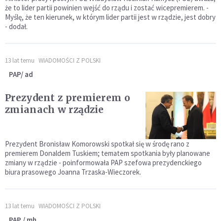
że to lider partii powinien wejść do rządu i zostać wicepremierem. -
Myślę, że ten kierunek, w którym lider partii jest w rządzie, jest dobry
- dodał.
13 lat temu
WIADOMOŚCI Z POLSKI
PAP/ ad
Prezydent z premierem o
zmianach w rządzie
Prezydent Bronisław Komorowski spotkał się w środę rano z
premierem Donaldem Tuskiem; tematem spotkania były planowane
zmiany w rządzie - poinformowała PAP szefowa prezydenckiego
biura prasowego Joanna Trzaska-Wieczorek.
13 lat temu
WIADOMOŚCI Z POLSKI
PAP / mh