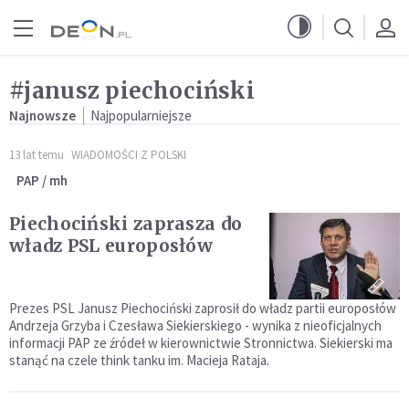
Przejdź do menu głównego
Przejdź do treści
#janusz piechociński
Najnowsze
Najpopularniejsze
13 lat temu
WIADOMOŚCI Z POLSKI
PAP / mh
Piechociński zaprasza do
władz PSL europosłów
Prezes PSL Janusz Piechociński zaprosił do władz partii europosłów
Andrzeja Grzyba i Czesława Siekierskiego - wynika z nieoficjalnych
informacji PAP ze źródeł w kierownictwie Stronnictwa. Siekierski ma
stanąć na czele think tanku im. Macieja Rataja.