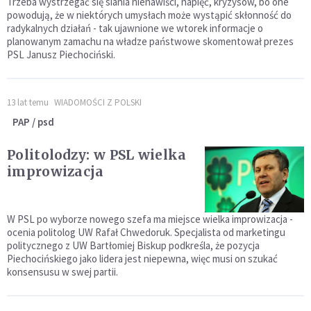
Trzeba wystrzegać się siania nienawiści, napięć, kryzysów, bo one
powodują, że w niektórych umysłach może wystąpić skłonność do
radykalnych działań - tak ujawnione we wtorek informacje o
planowanym zamachu na władze państwowe skomentował prezes
PSL Janusz Piechociński.
13 lat temu
WIADOMOŚCI Z POLSKI
PAP / psd
Politolodzy: w PSL wielka
improwizacja
W PSL po wyborze nowego szefa ma miejsce wielka improwizacja -
ocenia politolog UW Rafał Chwedoruk. Specjalista od marketingu
politycznego z UW Bartłomiej Biskup podkreśla, że pozycja
Piechocińskiego jako lidera jest niepewna, więc musi on szukać
konsensusu w swej partii.