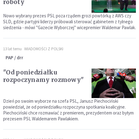
roboty
Nowo wybrany prezes PSL poza rządem grozi powtórką z AWS czy
SLD, gdzie partyjni liderzy próbowali sterować gabinetem z tylnego
siedzenia - mówi "Gazecie Wyborczej" wicepremier Waldemar Pawlak.
13 lat temu
WIADOMOŚCI Z POLSKI
PAP / drr
"Od poniedziałku
rozpoczynamy rozmowy"
Dzień po swoim wyborze na szefa PSL, Janusz Piechociński
powiedział, że od poniedziałku rozpoczyna spotkania koalicyjne.
Piechociński chce rozmawiać z premierem, prezydentem oraz byłym
prezesem PSL Waldemarem Pawlakiem.