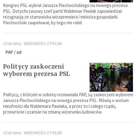
Kongres PSL wybrał Janusza Piechocińskiego na nowego prezesa
PSL. Dotychczasowy szef partii Waldemar Pawlak zapowiedział
rezygnację ze stanowiska wicepremiera i ministra gospodarki.
Piechociński zaapelował, by tego nie robił.
13 lat temu
WIADOMOŚCI Z POLSKI
PAP / ad
Politycy zaskoczeni
wyborem prezesa PSL
Politycy, z którymi w sobotę rozmawiała PAP, są zaskoczeni wyborem
Janusza Piechocińskiego na nowego prezesa PSL. Mówią o wotum
nieufności dla Waldemara Pawlaka, a przez to i całego rządu,
przewrocie i szansie na zmianę wizerunku ludowców.
13 lat temu
WIADOMOŚCI Z POLSKI