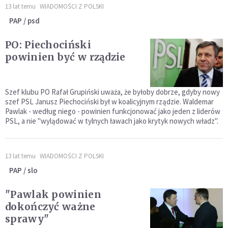
13 lat temu
WIADOMOŚCI Z POLSKI
PAP / psd
PO: Piechociński
powinien być w rządzie
Szef klubu PO Rafał Grupiński uważa, że byłoby dobrze, gdyby nowy
szef PSL Janusz Piechociński był w koalicyjnym rządzie. Waldemar
Pawlak - według niego - powinien funkcjonować jako jeden z liderów
PSL, a nie "wylądować w tylnych ławach jako krytyk nowych władz".
13 lat temu
WIADOMOŚCI Z POLSKI
PAP / slo
"Pawlak powinien
dokończyć ważne
sprawy"