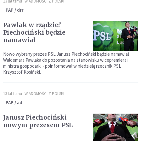
13 lat temu
WIADOMOŚCI Z POLSKI
PAP / drr
Pawlak w rządzie?
Piechociński będzie
namawiał
Nowo wybrany prezes PSL Janusz Piechociński będzie namawiał
Waldemara Pawlaka do pozostania na stanowisku wicepremiera i
ministra gospodarki - poinformował w niedzielę rzecznik PSL
Krzysztof Kosiński.
13 lat temu
WIADOMOŚCI Z POLSKI
PAP / ad
Janusz Piechociński
nowym prezesem PSL