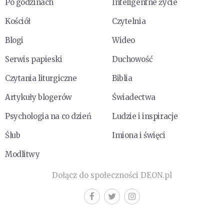
Po godzinach
Inteligentne życie
Kościół
Czytelnia
Blogi
Wideo
Serwis papieski
Duchowość
Czytania liturgiczne
Biblia
Artykuły blogerów
Świadectwa
Psychologia na co dzień
Ludzie i inspiracje
Ślub
Imiona i święci
Modlitwy
Dołącz do społeczności DEON.pl