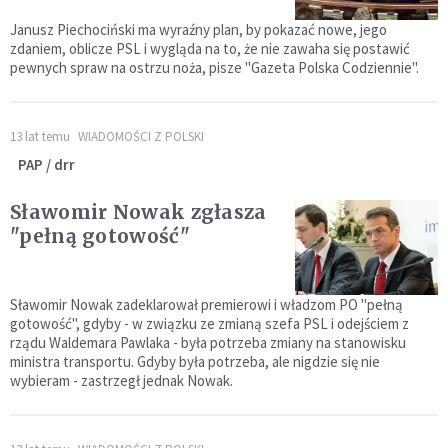
Janusz Piechociński ma wyraźny plan, by pokazać nowe, jego
zdaniem, oblicze PSL i wygląda na to, że nie zawaha się postawić
pewnych spraw na ostrzu noża, pisze "Gazeta Polska Codziennie".
13 lat temu
WIADOMOŚCI Z POLSKI
PAP / drr
Sławomir Nowak zgłasza
"pełną gotowość"
Sławomir Nowak zadeklarował premierowi i władzom PO "pełną
gotowość", gdyby - w związku ze zmianą szefa PSL i odejściem z
rządu Waldemara Pawlaka - była potrzeba zmiany na stanowisku
ministra transportu. Gdyby była potrzeba, ale nigdzie się nie
wybieram - zastrzegł jednak Nowak.