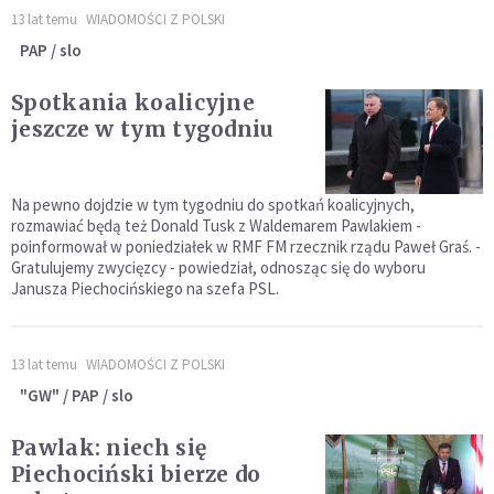
13 lat temu
WIADOMOŚCI Z POLSKI
PAP / slo
Spotkania koalicyjne
jeszcze w tym tygodniu
Na pewno dojdzie w tym tygodniu do spotkań koalicyjnych,
rozmawiać będą też Donald Tusk z Waldemarem Pawlakiem -
poinformował w poniedziałek w RMF FM rzecznik rządu Paweł Graś. -
Gratulujemy zwycięzcy - powiedział, odnosząc się do wyboru
Janusza Piechocińskiego na szefa PSL.
13 lat temu
WIADOMOŚCI Z POLSKI
"GW" / PAP / slo
Pawlak: niech się
Piechociński bierze do