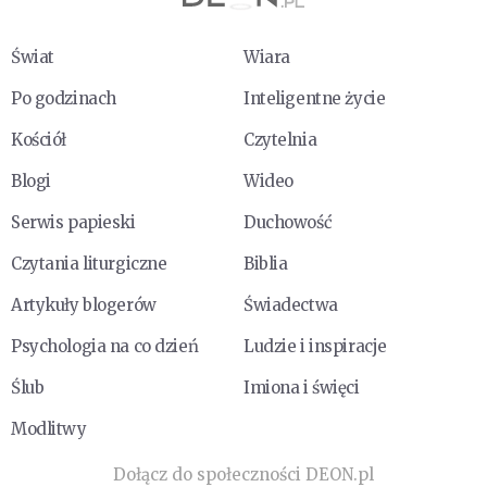
Świat
Wiara
Po godzinach
Inteligentne życie
Kościół
Czytelnia
Blogi
Wideo
Serwis papieski
Duchowość
Czytania liturgiczne
Biblia
Artykuły blogerów
Świadectwa
Psychologia na co dzień
Ludzie i inspiracje
Ślub
Imiona i święci
Modlitwy
Dołącz do społeczności DEON.pl