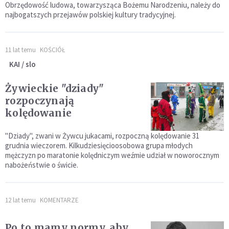
Obrzędowość ludowa, towarzysząca Bożemu Narodzeniu, należy do
najbogatszych przejawów polskiej kultury tradycyjnej.
11 lat temu
KOŚCIÓŁ
KAI / slo
Żywieckie "dziady"
rozpoczynają
kolędowanie
"Dziady", zwani w Żywcu jukacami, rozpoczną kolędowanie 31
grudnia wieczorem. Kilkudziesięcioosobowa grupa młodych
mężczyzn po maratonie kolędniczym weźmie udział w noworocznym
nabożeństwie o świcie.
12 lat temu
KOMENTARZE
Po to mamy normy, aby