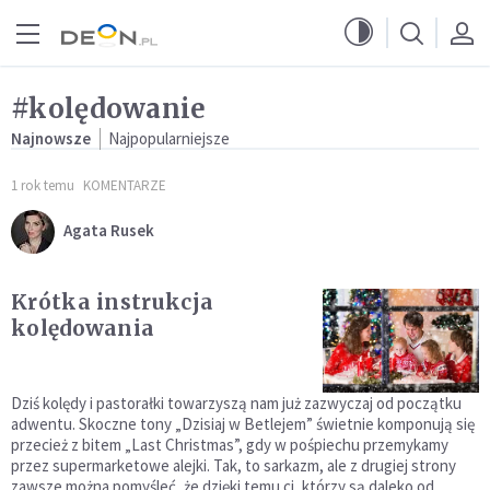
Przejdź do menu głównego
Przejdź do treści
#kolędowanie
Najnowsze
Najpopularniejsze
1 rok temu
KOMENTARZE
Agata Rusek
Krótka instrukcja
kolędowania
Dziś kolędy i pastorałki towarzyszą nam już zazwyczaj od początku
adwentu. Skoczne tony „Dzisiaj w Betlejem” świetnie komponują się
przecież z bitem „Last Christmas”, gdy w pośpiechu przemykamy
przez supermarketowe alejki. Tak, to sarkazm, ale z drugiej strony
zawsze można pomyśleć, że dzięki temu ci, którzy są daleko od