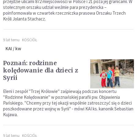
przejdzie ulicami 872 miejscowości w Polsce i 21 poza jej granicami. W
stołecznym orszaku udział weźmie para prezydencka –
poinformowała w czwartek rzeczniczka prasowa Orszaku Trzech
Króli Jolanta Stachacz.
9 lat temu
KOŚCIÓŁ
KAI / kw
Poznań: rodzinne
kolędowanie dla dzieci z
Syrii
Eleni i zespół "Trzej Królowie" zaśpiewają podczas koncertu
"Rodzinne Kolędowanie" w poznańskiej parafii pw. Objawienia
Pańskiego. "Chcemy przy tej okazji wspólnie zatroszczyć się o dzieci
poszkodowane przez wojnę w Syrii" - mówi KAI ks. kanonik Sebastian
Kujawa.
9 lat temu
KOŚCIÓŁ