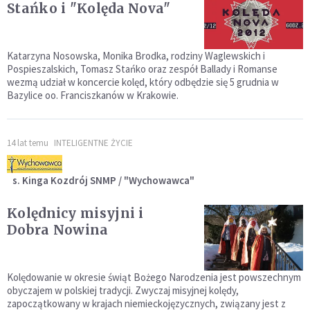
Stańko i "Kolęda Nova"
Katarzyna Nosowska, Monika Brodka, rodziny Waglewskich i
Pospieszalskich, Tomasz Stańko oraz zespół Ballady i Romanse
wezmą udział w koncercie kolęd, który odbędzie się 5 grudnia w
Bazylice oo. Franciszkanów w Krakowie.
14 lat temu
INTELIGENTNE ŻYCIE
s. Kinga Kozdrój SNMP / "Wychowawca"
Kolędnicy misyjni i
Dobra Nowina
Kolędowanie w okresie świąt Bożego Narodzenia jest powszechnym
obyczajem w polskiej tradycji. Zwyczaj misyjnej kolędy,
zapoczątkowany w krajach niemieckojęzycznych, związany jest z