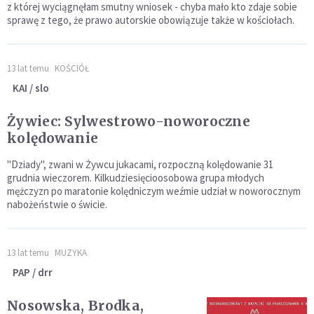
z której wyciągnęłam smutny wniosek - chyba mało kto zdaje sobie
sprawę z tego, że prawo autorskie obowiązuje także w kościołach.
13 lat temu
KOŚCIÓŁ
KAI / slo
Żywiec: Sylwestrowo-noworoczne
kolędowanie
"Dziady", zwani w Żywcu jukacami, rozpoczną kolędowanie 31
grudnia wieczorem. Kilkudziesięcioosobowa grupa młodych
mężczyzn po maratonie kolędniczym weźmie udział w noworocznym
nabożeństwie o świcie.
13 lat temu
MUZYKA
PAP / drr
Nosowska, Brodka,