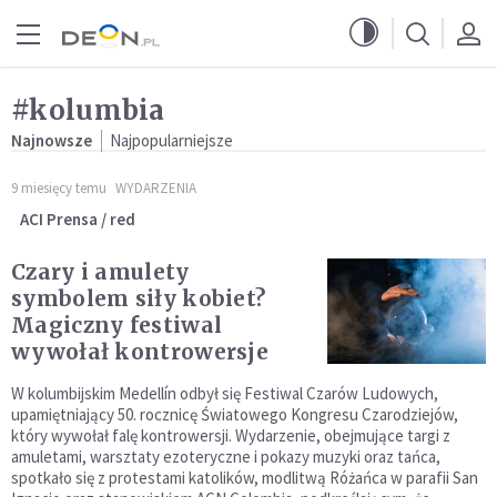
Przejdź do menu głównego
Przejdź do treści
#kolumbia
Najnowsze
Najpopularniejsze
9 miesięcy temu
WYDARZENIA
ACI Prensa / red
Czary i amulety
symbolem siły kobiet?
Magiczny festiwal
wywołał kontrowersje
W kolumbijskim Medellín odbył się Festiwal Czarów Ludowych,
upamiętniający 50. rocznicę Światowego Kongresu Czarodziejów,
który wywołał falę kontrowersji. Wydarzenie, obejmujące targi z
amuletami, warsztaty ezoteryczne i pokazy muzyki oraz tańca,
spotkało się z protestami katolików, modlitwą Różańca w parafii San