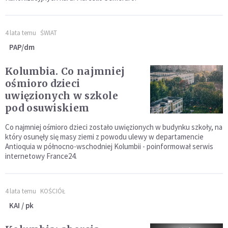
4 lata temu
ŚWIAT
PAP/dm
Kolumbia. Co najmniej
ośmioro dzieci
uwięzionych w szkole
pod osuwiskiem
Co najmniej ośmioro dzieci zostało uwięzionych w budynku szkoły, na
który osunęły się masy ziemi z powodu ulewy w departamencie
Antioquia w północno-wschodniej Kolumbii - poinformował serwis
internetowy France24.
4 lata temu
KOŚCIÓŁ
KAI / pk