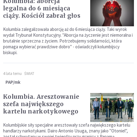
Kolumbia: aborcja
legalna do 6 miesiąca
ciąży. Kościół zabrał głos
Kolumbia zalegalizowała aborcję aż do 6 miesiąca ciąży. Taki wyrok
wydał Trybunał Konstytucyjny. "Aborcja na życzenie jest niemoralna i
brutalnie sprzeczna z życiem. Potrzebujemy solidarności, która
pomaga wybierać prawdziwe dobro" - oświadczyli kolumbijscy
biskupi.
4 lata temu
ŚWIAT
PAP/mk
Kolumbia. Aresztowanie
szefa największego
kartelu narkotykowego
Kolumbijskie siły specjalne aresztowały szefa największego kartelu
handlarzy narkotykami. Dairo Antonio Usuga, znany jako "Otoniel",
został schwytany w swojej twierdzy przy granicy z Panamą.