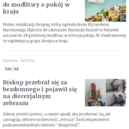
do modlitwy o pokój w
kraju
Wobec mobilizacji zbrojnej, którą ogłosiła Armia Wyzwolenia
Narodowego (Ejército de Liberación Nacional) Kościół w Kolumbii
wezwał do 24-godzinnej modlitwy w intencji pokoju. W chwili obecnej
to najsilniejsza grupa zbrojna w kraju.
6 lat temu
KOŚCIÓŁ
KAI / kk
Biskup przebrał się za
bezdomnego i pojawił się
na diecezjalnym
zebraniu
Żebrał, prosił o pomoc, a nawet upadł, aby przekonać się, jak
zareagują zebrani na obecność „intruza”. Swój eksperyment
podsumował jednym słowem: "obojętność".