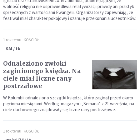
Ignacio oraz stanowiskiem ACN Colombia, podkreślającym, że
wolność religijna nie usprawiedliwia relatywizacji prawdy ani praktyk
sprzecznych z wartościami Ewangelii. Organizatorzy zapewniają, że
festiwal miał charakter pokojowy i szanuje przekonania uczestników.
1 rok temu
KOŚCIÓŁ
KAI / tk
Odnaleziono zwłoki
zaginionego księdza. Na
ciele miał liczne rany
postrzałowe
W Kolumbii odnaleziono szczątki księdza, który zaginął przed około
pięcioma miesiącami. Według magazynu „Semana” z 21 września, na
ciele duchownego znajdowały się liczne rany postrzałowe.
1 rok temu
KOŚCIÓŁ
wakcji24 / jh