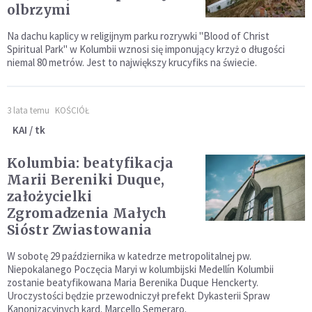
olbrzymi
Na dachu kaplicy w religijnym parku rozrywki "Blood of Christ
Spiritual Park" w Kolumbii wznosi się imponujący krzyż o długości
niemal 80 metrów. Jest to największy krucyfiks na świecie.
3 lata temu
KOŚCIÓŁ
KAI / tk
Kolumbia: beatyfikacja
Marii Bereniki Duque,
założycielki
Zgromadzenia Małych
Sióstr Zwiastowania
W sobotę 29 października w katedrze metropolitalnej pw.
Niepokalanego Poczęcia Maryi w kolumbijski Medellín Kolumbii
zostanie beatyfikowana Maria Berenika Duque Henckerty.
Uroczystości będzie przewodniczył prefekt Dykasterii Spraw
Kanonizacyjnych kard. Marcello Semeraro.