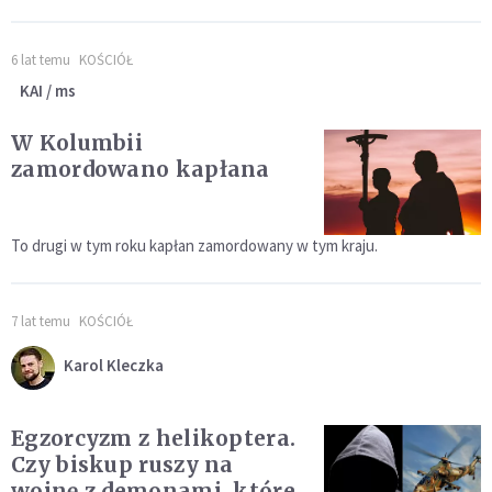
6 lat temu
KOŚCIÓŁ
KAI / ms
W Kolumbii
zamordowano kapłana
To drugi w tym roku kapłan zamordowany w tym kraju.
7 lat temu
KOŚCIÓŁ
Karol Kleczka
Egzorcyzm z helikoptera.
Czy biskup ruszy na
wojnę z demonami, które