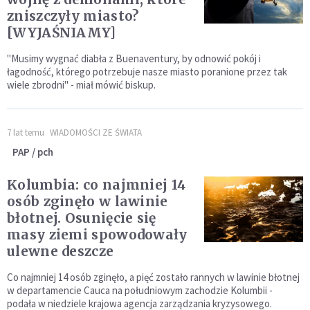
zniszczyły miasto?
[WYJAŚNIAMY]
"Musimy wygnać diabła z Buenaventury, by odnowić pokój i
łagodność, którego potrzebuje nasze miasto poranione przez tak
wiele zbrodni" - miał mówić biskup.
7 lat temu
WIADOMOŚCI ZE ŚWIATA
PAP / pch
Kolumbia: co najmniej 14
osób zginęło w lawinie
błotnej. Osunięcie się
masy ziemi spowodowały
ulewne deszcze
Co najmniej 14 osób zginęło, a pięć zostało rannych w lawinie błotnej
w departamencie Cauca na południowym zachodzie Kolumbii -
podała w niedziele krajowa agencja zarządzania kryzysowego.