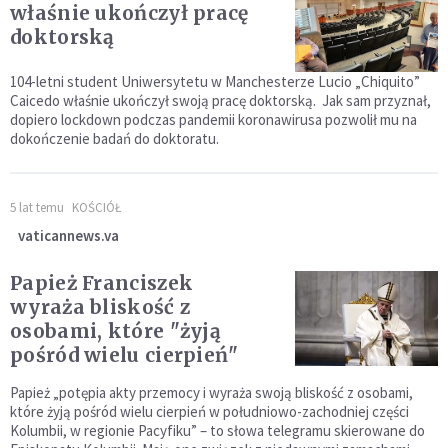
właśnie ukończył pracę
doktorską
104-letni student Uniwersytetu w Manchesterze Lucio „Chiquito”
Caicedo właśnie ukończył swoją pracę doktorską. Jak sam przyznał,
dopiero lockdown podczas pandemii koronawirusa pozwolił mu na
dokończenie badań do doktoratu.
5 lat temu
KOŚCIÓŁ
vaticannews.va
Papież Franciszek
wyraża bliskość z
osobami, które "żyją
pośród wielu cierpień"
Papież „potępia akty przemocy i wyraża swoją bliskość z osobami,
które żyją pośród wielu cierpień w południowo-zachodniej części
Kolumbii, w regionie Pacyfiku” – to słowa telegramu skierowane do