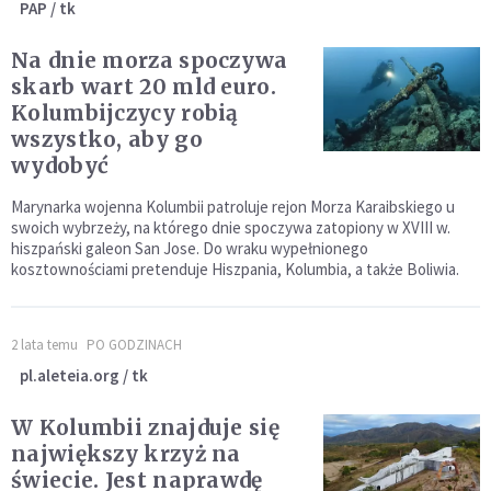
PAP / tk
Na dnie morza spoczywa
skarb wart 20 mld euro.
Kolumbijczycy robią
wszystko, aby go
wydobyć
Marynarka wojenna Kolumbii patroluje rejon Morza Karaibskiego u
swoich wybrzeży, na którego dnie spoczywa zatopiony w XVIII w.
hiszpański galeon San Jose. Do wraku wypełnionego
kosztownościami pretenduje Hiszpania, Kolumbia, a także Boliwia.
2 lata temu
PO GODZINACH
pl.aleteia.org / tk
W Kolumbii znajduje się
największy krzyż na
świecie. Jest naprawdę