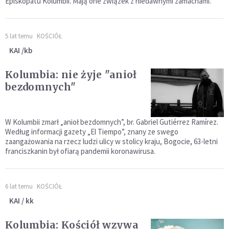
Episkopatu Kolumbii. Mają one związek z niedawnymi zamachami.
5 lat temu
KOŚCIÓŁ
KAI /kb
Kolumbia: nie żyje "anioł
bezdomnych"
W Kolumbii zmarł „anioł bezdomnych”, br. Gabriel Gutiérrez Ramírez.
Według informacji gazety „El Tiempo”, znany ze swego
zaangażowania na rzecz ludzi ulicy w stolicy kraju, Bogocie, 63-letni
franciszkanin był ofiarą pandemii koronawirusa.
6 lat temu
KOŚCIÓŁ
KAI / kk
Kolumbia: Kościół wzywa