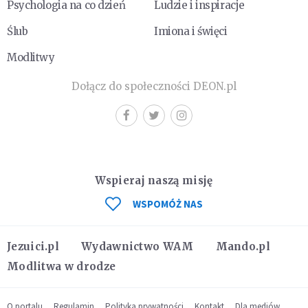
Psychologia na co dzień
Ludzie i inspiracje
Ślub
Imiona i święci
Modlitwy
Dołącz do społeczności DEON.pl
Wspieraj naszą misję
WSPOMÓŻ NAS
Jezuici.pl
Wydawnictwo WAM
Mando.pl
Modlitwa w drodze
O portalu
Regulamin
Polityka prywatności
Kontakt
Dla mediów