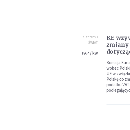
KE wzyw
7 lat temu
ŚWIAT
zmiany
dotyczą
PAP / kw
Komisja Euro
wobec Polski
UE w związk
Polskę do z
podatku VAT
podlegającyc