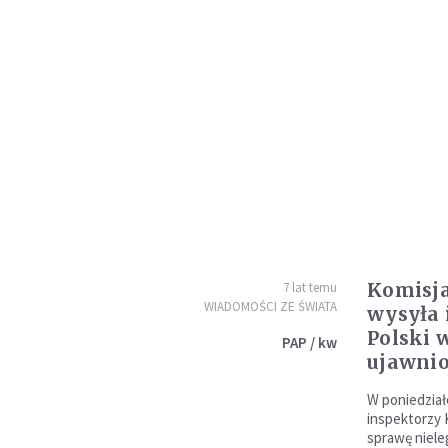
Komisja
7 lat temu
WIADOMOŚCI ZE ŚWIATA
wysyła 
Polski 
PAP / kw
ujawnio
W poniedział
inspektorzy 
sprawę niele