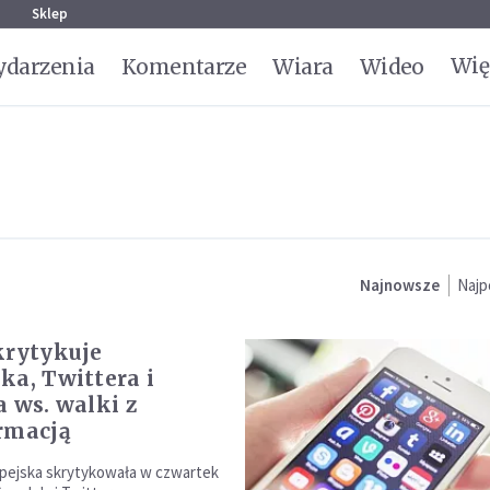
g
Sklep
Wię
darzenia
Komentarze
Wiara
Wideo
Najnowsze
Najp
krytykuje
ka, Twittera i
a ws. walki z
rmacją
pejska skrytykowała w czwartek