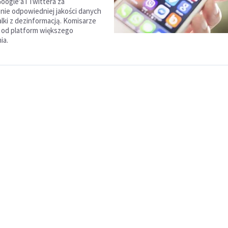
oogle'a i Twittera za
nie odpowiedniej jakości danych
lki z dezinformacją. Komisarze
 od platform większego
ia.