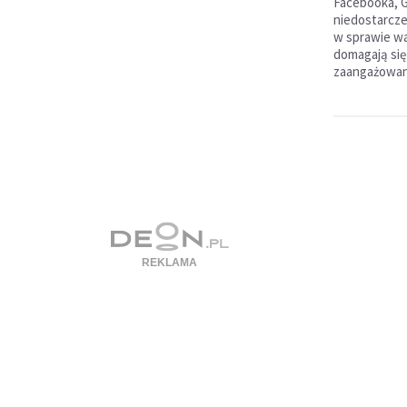
Facebooka, G
niedostarcze
w sprawie wa
domagają się
zaangażowan