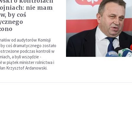
ski o kontrolach
ojniach: nie mam
w, by coś
ycznego
żono
nałów od audytorów Komisji
, by coś dramatycznego zostało
ostrzeżone podczas kontroli w
iach, a byli wszędzie -
 w piątek minister rolnictwa i
Jan Krzysztof Ardanowski.