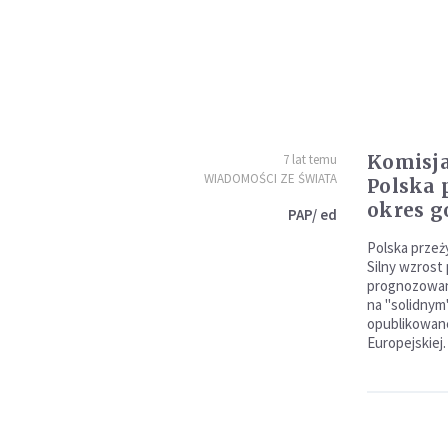
Komisja
7 lat temu
WIADOMOŚCI ZE ŚWIATA
Polska 
okres g
PAP/ ed
Polska przeż
Silny wzrost
prognozowan
na "solidnym
opublikowane
Europejskiej.