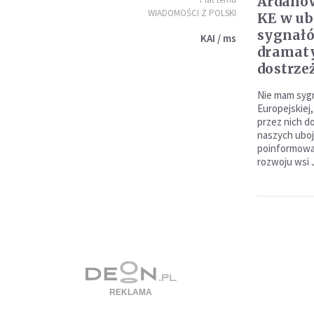
Ardanow
WIADOMOŚCI Z POLSKI
KE w ub
sygnałó
KAI / ms
dramat
dostrze
Nie mam syg
Europejskiej
przez nich d
naszych ubojn
poinformował
rozwoju wsi 