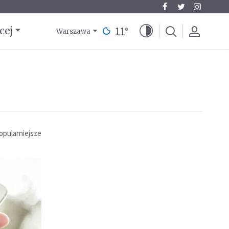
11
°
cej
Warszawa
opularniejsze