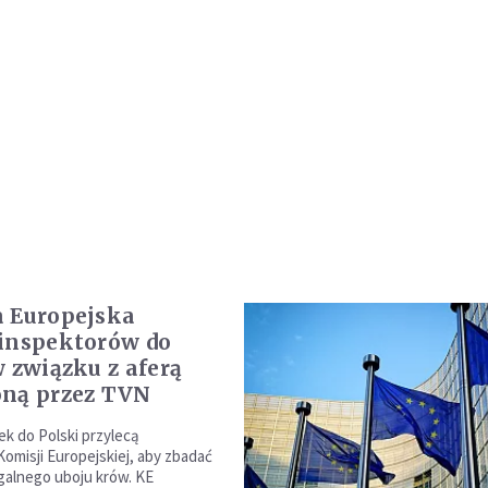
 Europejska
inspektorów do
w związku z aferą
ną przez TVN
ek do Polski przylecą
Komisji Europejskiej, aby zbadać
galnego uboju krów. KE