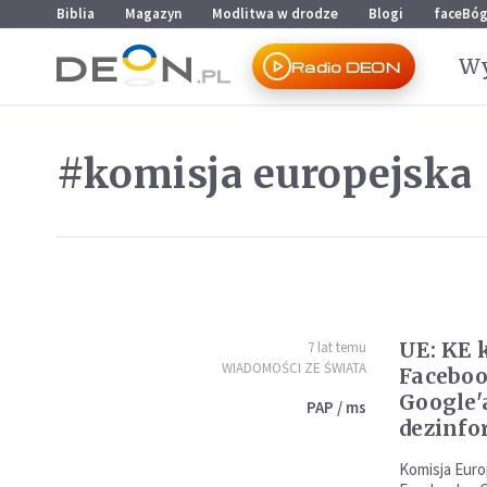
Przejdź do menu głównego
Przejdź do treści
Biblia
Magazyn
Modlitwa w drodze
Blogi
faceBó
Wy
Radio DEON
#komisja europejska
UE: KE 
7 lat temu
WIADOMOŚCI ZE ŚWIATA
Faceboo
Google'
PAP / ms
dezinfo
Komisja Euro