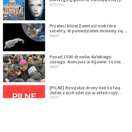
KOŚCIÓŁ
Przeleci bliżej Ziemi niż niektóre
satelity. W poniedziałek miniemy się z
asteroidą, która poprzedzi znacznie
ŚWIAT
większego "gościa"
Ponad 1500 dronów dalekiego
zasięgu. Nuncjusz w Kijowie: to nie
wygląda na wolę zakończenia wojny
ŚWIAT
[PILNE] Rosyjskie drony nad Łotwą.
Jeden z nich uderzył w skład ropy
naftowej
ŚWIAT
Bonnie Tyler walczy o życie. Dziś fani
modlą się za głos, który śpiewał:
"Lord, help me"
WYDARZENIA