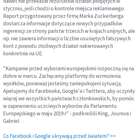
nawet nie przekazał rezultatów działań podjętych w
styczniu, jeśli chodzi o kontrole miejsca reklamowego.
Raport przygotowany przez firmę Marka Zuckerberga
dostarcza informacje dotyczące nowych przypadków
ingerencji ze strony państw trzecich w krajach unijnych, ale
np. nie zawiera informacji o liczbie usuniętych fałszywych
kont z powodu złośliwych działań nakierowanych
konkretnie na UE.
"Kampanie przed wyborami europejskimi rozpoczną się na
dobre w marcu. Zachęcamy platformy do wzmożenia
wysiłków, ponieważ jesteśmy zaniepokojeni sytuacją.
Apelujemy do Facebooka, Google'a i Twittera, aby uczyniły
więcej we wszystkich państwach członkowskich, by pomóc
w zapewnieniu uczciwych wyborów do Parlamentu
Europejskiego w maju 2019 r." - podkreślili King, Jourova i
Gabriel.
Co Facebook i Google ukrywają przed światem? >>