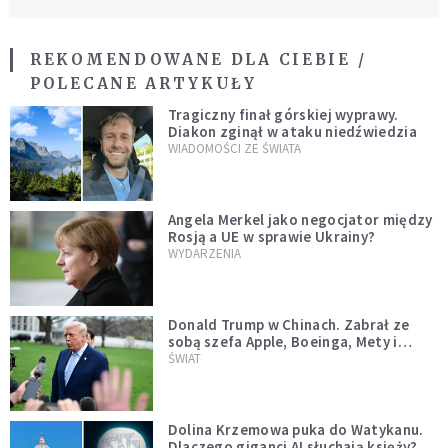
REKOMENDOWANE DLA CIEBIE /
POLECANE ARTYKUŁY
Tragiczny finał górskiej wyprawy.
Diakon zginął w ataku niedźwiedzia
WIADOMOŚCI ZE ŚWIATA
Angela Merkel jako negocjator między
Rosją a UE w sprawie Ukrainy?
WYDARZENIA
Donald Trump w Chinach. Zabrał ze
sobą szefa Apple, Boeinga, Mety i
Muska
ŚWIAT
Dolina Krzemowa puka do Watykanu.
Dlaczego giganci AI słuchają księży?