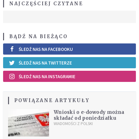
NAJCZĘŚCIEJ CZYTANE
BĄDŹ NA BIEŻĄCO
ŚLEDŹ NAS NA FACEBOOKU
ŚLEDŹ NAS NA TWITTERZE
ŚLEDŹ NAS NA INSTAGRAMIE
POWIĄZANE ARTYKUŁY
Wnioski o e-dowody można
składać od poniedziałku
WIADOMOŚCI Z POLSKI