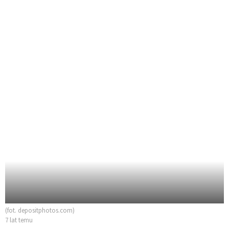
(fot. depositphotos.com)
7 lat temu