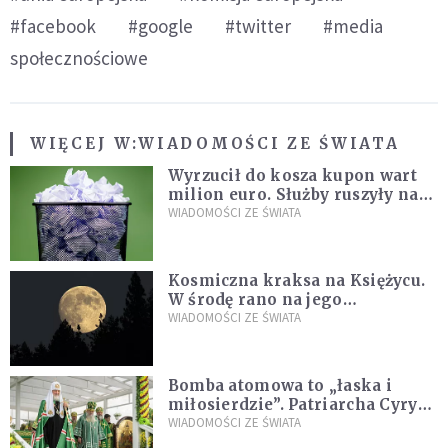
#facebook
#google
#twitter
#media
społecznościowe
WIĘCEJ W:
WIADOMOŚCI ZE ŚWIATA
Wyrzucił do kosza kupon wart
milion euro. Służby ruszyły na
poszukiwania
WIADOMOŚCI ZE ŚWIATA
Kosmiczna kraksa na Księżycu.
W środę rano na jego
powierzchni dojdzie do
WIADOMOŚCI ZE ŚWIATA
niezwykłego zdarzenia
Bomba atomowa to „łaska i
miłosierdzie”. Patriarcha Cyryl
wychwala Putina
WIADOMOŚCI ZE ŚWIATA