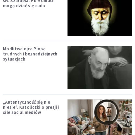
św. Szarbela. Po 9 dniach
mogą dziać się cuda
Modlitwa ojca Pio w
trudnych i beznadziejnych
sytuacjach
„Autentyczność się nie
niesie”. Katoliczki o presji i
sile social mediów